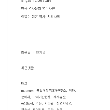
English Literature
한국 역사문화 영어사전
이빨이 씹은 역사, 치의사학
최근글
인기글
최근댓글
태그
museum
국립해양문화재연구소
미라
문화재
고려거란전쟁
세계유산
풍납토성
가을
박물관
천연기념물
김유신
무령왕릉
모란
경주