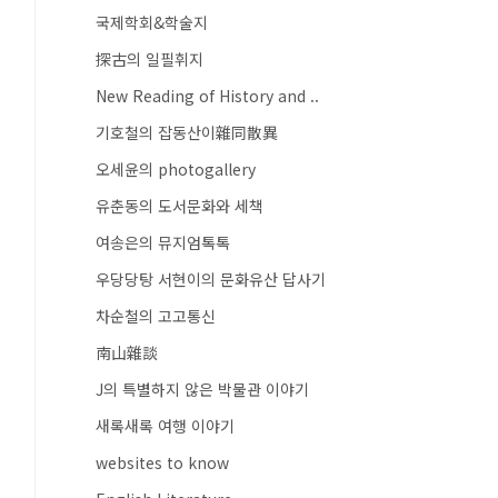
국제학회&학술지
探古의 일필휘지
New Reading of History and ..
기호철의 잡동산이雜同散異
오세윤의 photogallery
유춘동의 도서문화와 세책
여송은의 뮤지엄톡톡
우당당탕 서현이의 문화유산 답사기
차순철의 고고통신
南山雜談
J의 특별하지 않은 박물관 이야기
새록새록 여행 이야기
websites to know