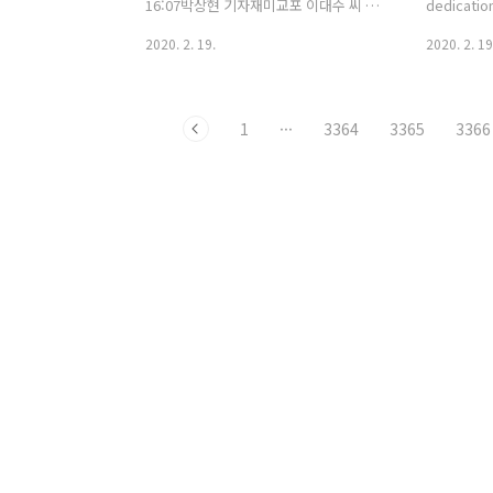
필요없는 문
16:07박상현 기자재미교포 이대수 씨 기
dedicatio
화라는 말
증…국립고궁박물관서 내달 8일까지 공
19, 2020 S
2020. 2. 19.
2020. 2. 19
를 깐 주장.
개 외국유출 후 알파벳 서명 새겨 돌아온
South Kor
조선 국새송고시간2020-02-19 11:06박
of "Paras
상현 기자1882년 제작 '대군주보'…거북
the month
1
···
3364
3365
3366
손잡이는 목 기울어져 Daegunjubo and
the Unite
The Royal Seal of Hyojong Return
passion an
Home-Special exhibition held at the
and cast. 
National Palace Museum of Korea
about two
(Feb 20 – Mar 8)- The Cultural
four Oscar
Heritage Administration
Awa..
(Administrator Chung Jaesuk) has
safely brought home..