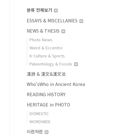
분류 전체보기
ESSAYS & MISCELLANIES
NEWS & THESIS
Photo News
Weird & Eccentric
K-Culture & Sports
Paleontology & Fossils
漢詩 & 漢文&漢文法
Who'sWho in Ancient Korea
READING HISTORY
HERITAGE in PHOTO
DOMESTIC
WORDWIDE
이런저런