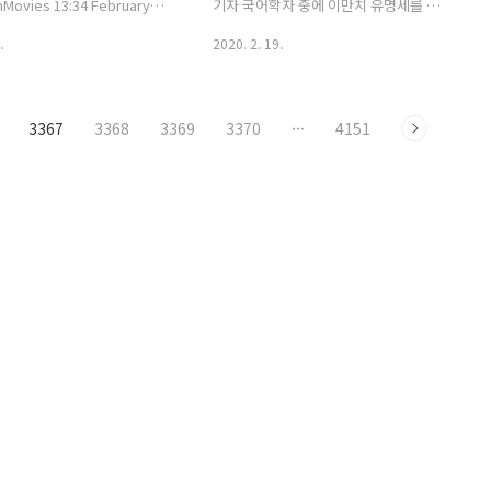
화다. 둘째 저들은 자막 비친
nMovies 13:34 February
기자 국어학자 중에 이만치 유명세를 탄
은 우리는 자막친화적이란 전제
EOUL, Feb. 19 (Yonhap) --
사람 있을까 싶다. 역사학 분야에서 유명
.
2020. 2. 19.
.
ean auteur Bong Joon-ho
했던 이기백 전 서강대 교수한테는 동부
ite" said Wednesday that
동모제인 것으로 내가 안다. 그의 국어학,
slong Oscar campaign in
특히 계통론에 대해서는 논란이 없지는
3367
3368
3369
3370
···
4151
d States was driven by the
않을 것이다. 이 세대는 그 자신 의도했건
d dedication of his staff
하지 않았건, 일본 언어학 영향이 짙을 수
The black comedy thriller
밖에 없다. 이런저런 여러 의미에서 그는
 extreme families won
국어학의 거물이었다는 사실만큼은 누구
 titles at the Academy
도 부인할 수 없다. '국어사 연구의 선구'
이기문 서울대 명예교수 별세(종합)송고
시간2020-02-19 14:41이웅 기자