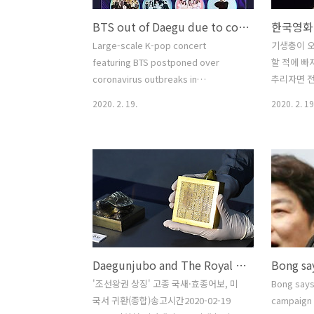
BTS out of Daegu due to coronavirus outbreaks
한국영화
Large-scale K-pop concert
기생충이 
featuring BTS postponed over
할 적에 빠
coronavirus outbreaks in
추리자면 전
DaeguEntertainment 17:38 February
미국 극장
2020. 2. 19.
2020. 2. 19
19, 2020 SEOUL, Feb. 19 (Yonhap) --
국문화는 
A high-profile K-pop concert
멀다는 것
featuring BTS and other idol stars
흥행가도를 
scheduled for early March in Daegu
맥락으로 봉
was postponed Wednesday
장벽이 자
following the confirmation of
와 미국인은
multiple cases of the novel
말인가? 나
coronavirus in the southeastern
째 저들은 
city. Broadcasting channel SBS,
금 세계를 
Daegunjubo and The Royal Seal of Hyojong Return Home
the..
가 영어 텍
절박감이 없
'조선왕권 상징' 고종 국새·효종어보, 미
Bong says
저들이 한
국서 귀환(종합)송고시간2020-02-19
campaign 