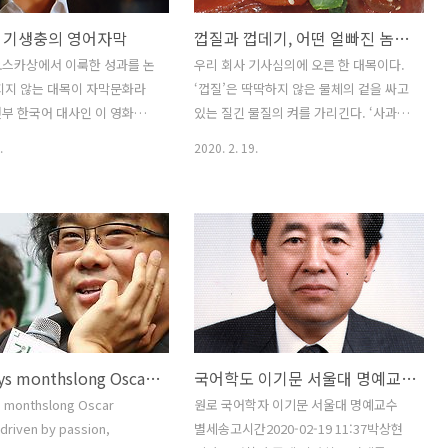
 기생충의 영어자막
껍질과 껍데기, 어떤 얼빠진 놈이 만든 규정인가?
오스카상에서 이룩한 성과를 논
우리 회사 기사심의에 오른 한 대목이다.
지지 않는 대목이 자막문화라
‘껍질’은 딱딱하지 않은 물체의 겉을 싸고
부 한국어 대사인 이 영화가
있는 질긴 물질의 켜를 가리긴다. ‘사과껍
에선 영어자막으로 걸리는데 미
질’, ‘귤껍질’ 등으로 사용할 수 있다. 달걀
.
2020. 2. 19.
자막친화와는 거리가 한참이나
이나 조개의 겉과 같이 바깥을 감싸는 단
이니 그런 악조건을 뚫고서도
단한 물질을 가리킬 때는 ‘껍데기’를 사용
달리는 점이 놀랍단다. 같은
해야 바르다. 껍데기와 껍질을 구분하는
준호 발언 중에 이른바 1인치
기준은 생물인지, 아닌지와는 관계가 없
금 명언으로 인구에 회자하거니
다. 겉을 싸고 있는 것이 딱딱한지, 아닌지
 자막을 싫어한단 말이 맞는
로 나눈다. 우리 회사 기사심의를 문제삼
는 일부만 타당하다고 본다. 첫
는 게 아니다. 그 심의는 국립국어원이 채
모국어가 영어고, 그 영어가 작
택한 관련 규정에 기반한 것이다. 껍질과
지배하는 까닭에 자막이 우리
껍데기를 딱딱한지 아닌지로 나눈다? 어
Bong says monthslong Oscar campaign driven by passion, dedication
국어학도 이기문 서울대 명예교수 별세
스트나 대사를 접할 때 느끼는
떤 놈이 이따위 썩어빠진 규정을 맹글었
다. 우리가 영어에 매달리지
는가? 세종대왕인가? (2013. 2.19)
 monthslong Oscar
원로 국어학자 이기문 서울대 명예교수
국어에 매달리겠는가? 자막이
driven by passion,
별세송고시간2020-02-19 11:37박상현