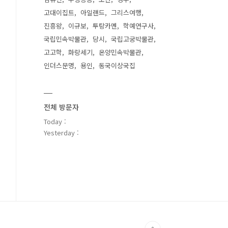
고대이집트
아일랜드
그리스여행
진흥왕
이규보
투탕카멘
학예연구사
국립민속박물관
당시
국립고궁박물관
고고학
화랑세기
온양민속박물관
인더스문명
용인
동국이상국집
전체 방문자
Today :
Yesterday :