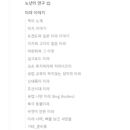
노년의 연구
미라 이야기
책의 소개
외치 이야기
슈겐도와 일본 미라 이야기
극지와 고지의 얼음 미라
마왕퇴와 그 이웃
실크로드 미라
오슈 후지와라와 히라이즈미
유럽 교회의 썩지않는 성직자 미라
신대륙의 미라
조선시대 미라
유럽 니탄 미라 (Bog Bodies)
북극 동물미라
우연이 만든 미라
미라 너머, 뼈를 남긴 사람들
기타_준비중