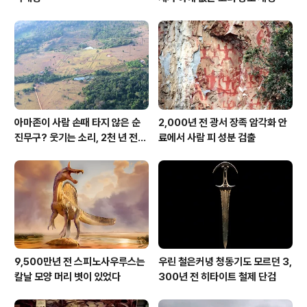
아마존이 사람 손때 타지 않은 순
2,000년 전 광서 장족 암각화 안
진무구? 웃기는 소리, 2천 년 전에
료에서 사람 피 성분 검출
이미 사람 바글바글
9,500만년 전 스피노사우루스는
우린 철은커녕 청동기도 모르던 3,
칼날 모양 머리 볏이 있었다
300년 전 히타이트 철제 단검