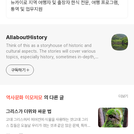
뉴카이로 지역 여행자 및 출장자 한식 전문, 여행 프로그램,
통역 및 업무지원
로그 정보
AllaboutHistory
Think of this as a storyhouse of historic and
cultural aspects. The stories will cover various
topics, especially history, sometimes in-depth,
sometimes with a light touch. One constant
approach will be to resist any common sense or
구독하기
generalized viewpoint
더보기
역사문화 이모저모
의 다른 글
그리스가 더위와 싸운 법
글 내용
고대 그리스에서 에어컨에 식물을 사용하는 것!고대 그리
스 집들은 오늘날 우리가 겪는 것과 같은 많은 문제, 특히
더위와 추위를 해결해야 했다. 어찌 대처했을까?올리브 등