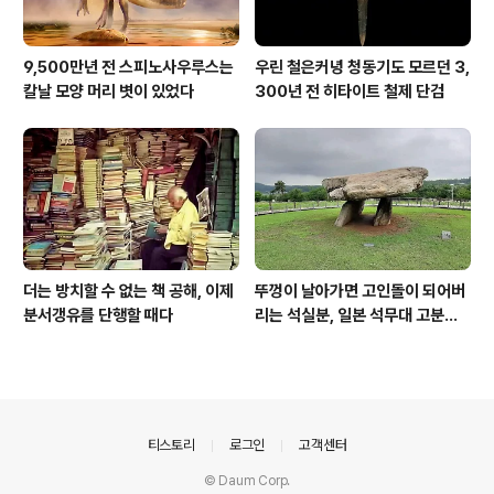
9,500만년 전 스피노사우루스는
우린 철은커녕 청동기도 모르던 3,
칼날 모양 머리 볏이 있었다
300년 전 히타이트 철제 단검
더는 방치할 수 없는 책 공해, 이제
뚜껑이 날아가면 고인돌이 되어버
분서갱유를 단행할 때다
리는 석실분, 일본 석무대 고분의
경우
의안내
티스토리
로그인
고객센터
© Daum Corp.