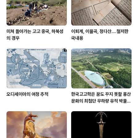
생했을까? 아니면 무덤 만드는 과정에서 부..
미쳐 돌아가는 고고 중국, 하북성
이퇴계, 이율곡, 정다산....철저한
의 경우
국내용
오디세이아의 여정 추적
한국고고학은 꿈도 꾸지 못할 홍산
문화의 최첨단 우하량 유적 박물관
[신화통신]