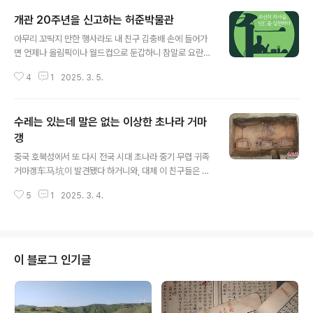
개관 20주년을 신고하는 허준박물관
글 내용
아무리 꼬딱지 만한 행사라도 내 친구 김충배 손에 들어가
면 언제나 올림픽이나 월드컵으로 둔갑하니 참말로 요란스
럽다.늘 이야기하지마는 광역자치체도 아닌 기초지차체 운
4
1
2025. 3. 5.
영 공립박물관 사정이야 뻔하지 않겠는가?그런 데서도 저
리 뭔가를 하나 만들고자 버둥치는 모습을 열정 아닌 무슨
말로 설명하겠는가?왜 그리 요란스레 사느냐 하면 언제나
수레는 있는데 말은 없는 이상한 초나라 거마
춘배 대답은 같아서 간단히 추리면 그것이 국록을 먹는 자
의 도리라 한다.그래 맞다.공공성 공익성을 빼면 그게 공직
갱
글 내용
자 혹은 준공직자이겠는가?저런 일 하라 월급 받는 건데 저
중국 호북성에서 또 다시 전국 시대 초나라 중기 무렵 귀족
런 일 되도록 잘 포장해서 내놓아야지 않겠는가?허준박물
거마갱车马坑이 발견됐다 하거니와, 대체 이 친구들은 언
관이 개관 20주년을 기념해 仁이라는 추상명사를 해체한
제까지 이런 걸로 장사해 먹는가? 파도파도 끝이 없다. 일
특별전을 준비한다.저에 초점하되 전시는 구상화해야 하니
5
1
2025. 3. 4.
단 땅은 넓고 봐야 한다. 암튼 이르기를 최근 호북성 당양
저 키워드로 전통시대 의학 종사자들을 조명하자는 ..
当阳이라는 데 있는 안파 묘지晏坡墓地라는 데를 호북성
문물고고연구원湖北省文物考古研究院에서 발굴한 듯
이에서 초나라 거마갱이 드러났다 하거니와이 거마갱은 말
은 동쪽, 수레는 서쪽에 배열하는 방식이며 3대 수레와 2
이 블로그 인기글
개마리 말을 매장한 것으로 드러났다 한다.저 첨부 사진이
뚜렷이 보이듯이 수레는 3대인데, 말은 꼴랑 두 마리만 보
인다. 말 두 마리가 석 대 수레를 끌었다는 말인가? 보통은
수레당 말 몇 마리를 놓아야 하는데, 아까워서 두 마리만 희