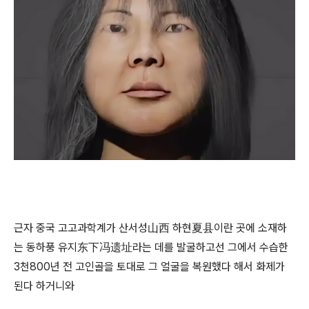
근자 중국 고고과학계가 산서성山西 하현夏县이란 곳에 소재하
는 동하풍 유지东下冯遗址라는 데를 발굴하고선 그에서 수습한
3천800년 전 고인골을 토대로 그 얼굴을 복원했다 해서 화제가
된다 하거니와