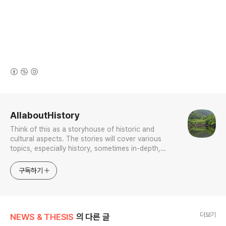
(새창열림)
로그 정보
AllaboutHistory
Think of this as a storyhouse of historic and
cultural aspects. The stories will cover various
topics, especially history, sometimes in-depth,
sometimes with a light touch. One constant
approach will be to resist any common sense or
구독하기
generalized viewpoint
더보기
NEWS & THESIS
의 다른 글