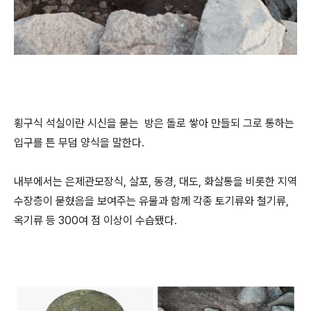
횡구식 석실이란 시신을 묻는 방은 돌로 쌓아 만들되 그로 통하는
입구를 튼 무덤 양식을 말한다.
내부에서는 은제관모장식, 살포, 동경, 대도, 화살통을 비롯한 지역
수장층이 묻혔음을 보여주는 유물과 함께 각종 토기류와 철기류,
옥기류 등 300여 점 이상이 수습됐다.