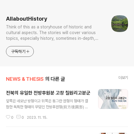
로그 정보
AllaboutHistory
Think of this as a storyhouse of historic and
cultural aspects. The stories will cover various
topics, especially history, sometimes in-depth,
sometimes with a light touch. One constant
approach will be to resist any common sense or
구독하기
generalized viewpoint
더보기
NEWS & THESIS
의 다른 글
전북의 유일한 전방후원분 고창 칠원리고분군
글 내용
앞쪽은 네모난 방형이고 뒤쪽은 동그란 원형의 형태가 결
합한 독특한 형태의 무덤인 전방후원형(前方後圓形) 고
분인 고창 칠암리 고분의 전라북도 기념물 지정을 위한 학
0
0
2023. 11. 15.
술대회가 열립니다. 전라북도에서 유일하게 확인된 전방후
원형 고분으로, 우리나라 전방후원형 고분 중 가장 이른 시
기에 조성됐고, 가장 북쪽에 분포하면서 입지와 수량 등에