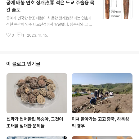
궁예 태봉 연호 정개政開 적은 도교 주술용 목
있어서도 다른 전방후원형 고분과 차이가 있는 ‘고창 칠암
리 고분군’에 대한 역사적 가치와 의미를 주제로 열리는 학
간 출토
글 내용
술대회에 많은 분들의 관심과 참여 부탁드립니다. 일시 : 2
궁예가 건국한 왕조 태봉이 사용한 정개政開라는 연호가
023.11.17(금) 13:30~18:00 장소: 고창고인돌박물관 입
적힌 목간이 양주 대모산성에서 발굴됐다. 양주시와 그 의
체영상실
뢰를 받아 대모산성에 대한 2023년 13차 학술조사를 벌
3
1
2023. 11. 15.
인 매장문화재 전문조사기관 기호문화재연구원(원장 고재
용)은 성내 상단부 집수시설에서 태봉국 연호를 묵글씨로
쓴 8면체 목간을 찾았다며 15일 발표했다. 이 목간은 원통
모양 통나무를 길이 30센티미터 8각으로 다듬은 다음 제7
면을 제외한 모든 면에 모두 120글자 정도가 확인된다. 개
이 블로그 인기글
중 제1면이라고 조사단이 분석한 쪽에서는 정확한 판독은
기다려야 하지만 현재로서는 “政開三年丙子四月九日
城大井住□大龍□ □” 정도로 보이는 글씨가 확인됐다.
따라서 정확한 의미는 기다려 봐야겠지만, 저 판독에 의하
면 태봉국 3년인 병자년(916년) 4월 9일에 ..
신라가 씹어돌린 복숭아, 그것이
미쳐 돌아가는 고고 중국, 하북성
초래할 심대한 문제들
의 경우