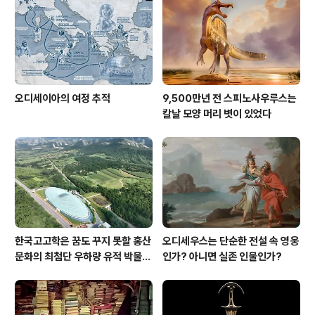
오디세이아의 여정 추적
9,500만년 전 스피노사우루스는
칼날 모양 머리 볏이 있었다
한국고고학은 꿈도 꾸지 못할 홍산
오디세우스는 단순한 전설 속 영웅
문화의 최첨단 우하량 유적 박물관
인가? 아니면 실존 인물인가?
[신화통신]