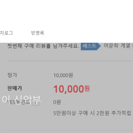
치로그
방명록
거이 신악부