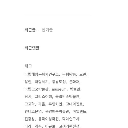
최근글
인기글
최근댓글
태그
국립해양문화재연구소
무령왕릉
모란
용인
화랑세기
풍납토성
문화재
국립고궁박물관
museum
박물관
당시
그리스여행
국립민속박물관
고고학
가을
투탕카멘
고대이집트
인더스문명
온양민속박물관
아일랜드
진흥왕
동국이상국집
학예연구사
미라
경주
이규보
고려거란전쟁