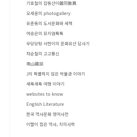
기호철의 잡동산이雜同散異
오세윤의 photogallery
유춘동의 도서문화와 세책
여송은의 뮤지엄톡톡
우당당탕 서현이의 문화유산 답사기
차순철의 고고통신
南山雜談
J의 특별하지 않은 박물관 이야기
새록새록 여행 이야기
websites to know
English Literature
한국 역사문화 영어사전
이빨이 씹은 역사, 치의사학