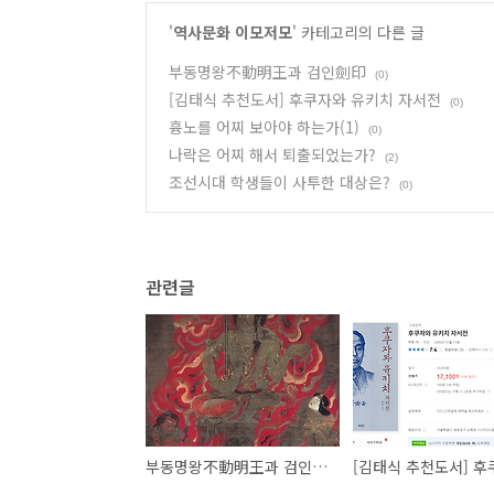
'
역사문화 이모저모
' 카테고리의 다른 글
부동명왕不動明王과 검인劍印
(0)
[김태식 추천도서] 후쿠자와 유키치 자서전
(0)
흉노를 어찌 보아야 하는가(1)
(0)
나락은 어찌 해서 퇴출되었는가?
(2)
조선시대 학생들이 사투한 대상은?
(0)
관련글
부동명왕不動明王과 검인劍印