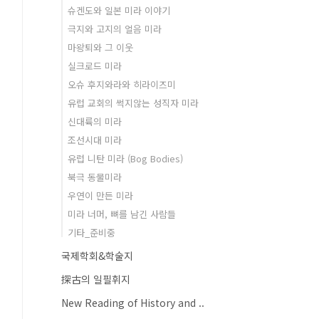
슈겐도와 일본 미라 이야기
극지와 고지의 얼음 미라
마왕퇴와 그 이웃
실크로드 미라
오슈 후지와라와 히라이즈미
유럽 교회의 썩지않는 성직자 미라
신대륙의 미라
조선시대 미라
유럽 니탄 미라 (Bog Bodies)
북극 동물미라
우연이 만든 미라
미라 너머, 뼈를 남긴 사람들
기타_준비중
국제학회&학술지
探古의 일필휘지
New Reading of History and ..