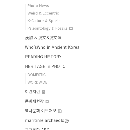
Photo News
Weird & Eccentric
K-Culture & Sports
Paleontology & Fossils
漢詩 & 漢文&漢文法
Who'sWho in Ancient Korea
READING HISTORY
HERITAGE in PHOTO
DOMESTIC
WORDWIDE
이런저런
문화재현장
역사문화 이모저모
maritime archaeology
고고과학 ABC