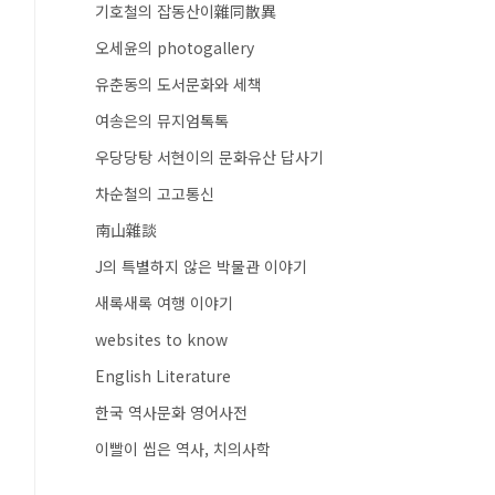
기호철의 잡동산이雜同散異
오세윤의 photogallery
유춘동의 도서문화와 세책
여송은의 뮤지엄톡톡
우당당탕 서현이의 문화유산 답사기
차순철의 고고통신
南山雜談
J의 특별하지 않은 박물관 이야기
새록새록 여행 이야기
websites to know
English Literature
한국 역사문화 영어사전
이빨이 씹은 역사, 치의사학