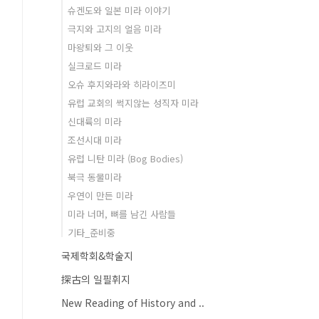
슈겐도와 일본 미라 이야기
극지와 고지의 얼음 미라
마왕퇴와 그 이웃
실크로드 미라
오슈 후지와라와 히라이즈미
유럽 교회의 썩지않는 성직자 미라
신대륙의 미라
조선시대 미라
유럽 니탄 미라 (Bog Bodies)
북극 동물미라
우연이 만든 미라
미라 너머, 뼈를 남긴 사람들
기타_준비중
국제학회&학술지
探古의 일필휘지
New Reading of History and ..