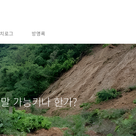
치로그
방명록
 말 가능키나 한가?