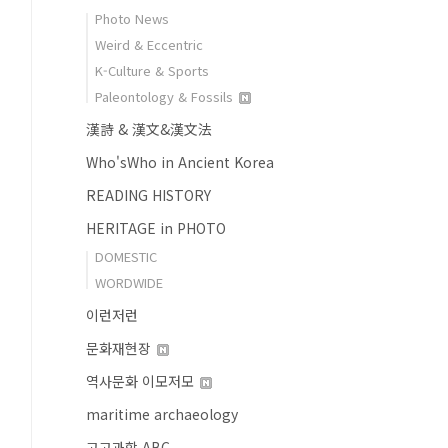
Photo News
Weird & Eccentric
K-Culture & Sports
Paleontology & Fossils
漢詩 & 漢文&漢文法
Who'sWho in Ancient Korea
READING HISTORY
HERITAGE in PHOTO
DOMESTIC
WORDWIDE
이런저런
문화재현장
역사문화 이모저모
maritime archaeology
고고과학 ABC