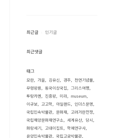
최근글
인기글
최근댓글
태그
모란
가을
김유신
경주
천연기념물
무령왕릉
동국이상국집
그리스여행
투탕카멘
진흥왕
미라
museum
이규보
고고학
아일랜드
인더스문명
국립민속박물관
문화재
고려거란전쟁
국립해양문화재연구소
세계유산
당시
화랑세기
고대이집트
학예연구사
온양민속박물관
국립고궁박물관