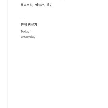
풍납토성
박물관
용인
전체 방문자
Today :
Yesterday :