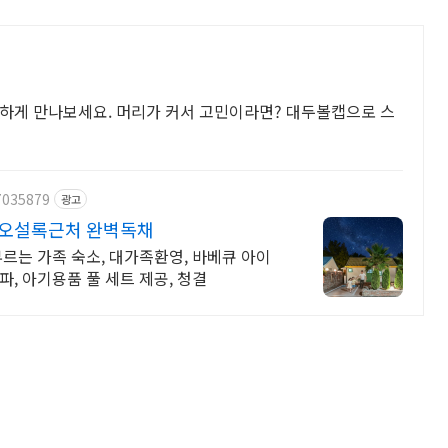
편하게 만나보세요. 머리가 커서 고민이라면? 대두볼캡으로 스
7035879
광고
 오설록근처 완벽독채
르는 가족 숙소, 대가족환영, 바베큐 아이
, 아기용품 풀 세트 제공, 청결