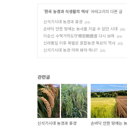
'
한국 농경과 식생활의 역사
' 카테고리의 다른 글
신석기시대 농경과 휴경
(14)
손바닥 만한 땅에는 농사를 지을 수 없던 시대
(16)
이순신 수책거적도守柵拒敵圖를 다시 보며
(24)
신라통일 이후 북벌은 혼합농경 북상의 역사
(23)
신석기시대 농경 어찌 봐야 하나?
(23)
관련글
신석기시대 농경과 휴경