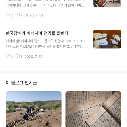
바아미타바. 교파는 수니파 시아크파 다 뵈기 싫어 다마네
기파를 창설했음. (2017. 7. 31) *** 여개가 산 마르코 광
3
2
2020. 7. 31.
장이라든가 암튼 그랬는데 코로나에 파리 날린다고. 관광
객 오지 말라, 관광객 꺼지라 했다가 진자 그리됐음. 지금
묻고 싶음. 이래도 관광객 싫냐고.
한국담배가 베네치아 전기를 밝힌다
글 내용
에세의 힘! 베네치아 전기도 들어오게 한다. (2017. 7. 31)
*** 보통 호텔문을 나서면서 룸키를 뽑으면 그 방 전기가
몽땅 나간다. 이럴 때 방전한 랩탑이나 휴대폰 밧데리 충전
6
1
2020. 7. 31.
이 문제가 되곤 하는데 이럴 때 대비해서 저런 방식 혹은 실
험이 필요하다. 저건 베네치아 숙소에서 시도한 것인데 다
행히 작동했다. 보루째 사간 에세 보루 꺼풀데기를 꽂았더
니 계속 전기가 들어와서 내가 비운 사이에도 여러 충전이
가능했다. 저것 말고도 저런 방식 활용이 가능한 대용물이
이 블로그 인기글
있으니 실험해 보기 바란다. 이건 런던에서 명함으로 꽂아
전기를 사용했다. 몀함도 먹힌다.