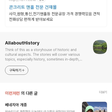
콘크리트 맨홀 전문 건재몰
사각,원형,통신,전기맨홀등 전문공장 가격 경쟁력있음 견적
전화상담 편하게 받아보세요
로그 정보
AllaboutHistory
Think of this as a storyhouse of historic and
cultural aspects. The stories will cover various
topics, especially history, sometimes in-depth,
sometimes with a light touch. One constant
approach will be to resist any common sense or
구독하기
generalized viewpoint
더보기
이런저런
의 다른 글
베네치아 개종
글 내용
무슬림으로 개종했음 오늘부터 내 이름은 무함마드알라싸