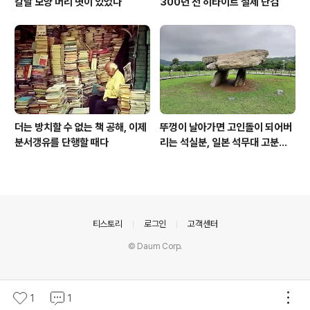
칼날 모양 머리 볏이 있었다
300년 전 히타이트 철제 단검
더는 방치할 수 없는 책 공해, 이제
뚜껑이 날아가면 고인돌이 되어버
분서갱유를 단행할 때다
리는 석실분, 일본 석무대 고분의
경우
의안내
티스토리
로그인
고객센터
© Daum Corp.
1
1