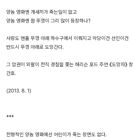
양놈 영화엔 개새끼가 죽는일이 없고
양놈 영화엔 뭔 뚜껑이 그리 많이 등장하나?
사랑도 맨홀 뚜껑 아래 하수구에서 이뤄지고 악당이건 선인이건
반드시 뚜껑 아래로 도망간다.
그 압권이 외팔이 전직 경찰을 쫓는 헤리슨 포드 주연 《도망자》 창
간호.
(2013. 8. 1)
***
전형적인 양놈 영화에선 어린이가 죽는 장면도 없다.