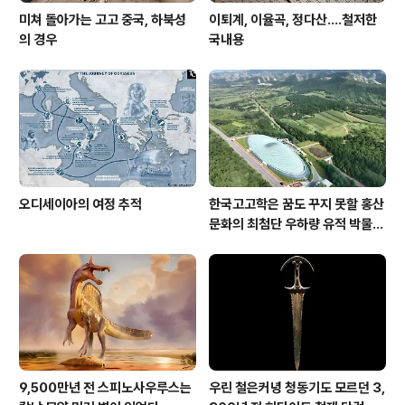
미쳐 돌아가는 고고 중국, 하북성
이퇴계, 이율곡, 정다산....철저한
의 경우
국내용
오디세이아의 여정 추적
한국고고학은 꿈도 꾸지 못할 홍산
문화의 최첨단 우하량 유적 박물관
[신화통신]
9,500만년 전 스피노사우루스는
우린 철은커녕 청동기도 모르던 3,