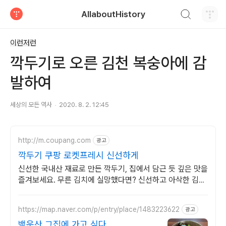
검색하기
AllaboutHistory
티스토리
이런저런
깍두기로 오른 김천 복숭아에 감
발하여
세상의 모든 역사
2020. 8. 2. 12:45
http://m.coupang.com
광고
깍두기 쿠팡 로켓프레시 신선하게
신선한 국내산 재료로 만든 깍두기, 집에서 담근 듯 깊은 맛을
즐겨보세요. 무른 김치에 실망했다면? 신선하고 아삭한 김치
를 쿠팡에서 경험하세요.
https://map.naver.com/p/entry/place/1483223622
광고
백운산 그집에 가고 싶다