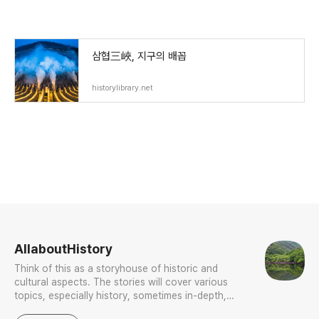
삼협三峽, 지구의 배꼽
historylibrary.net
로그 정보
AllaboutHistory
Think of this as a storyhouse of historic and
cultural aspects. The stories will cover various
topics, especially history, sometimes in-depth,
sometimes with a light touch. One constant