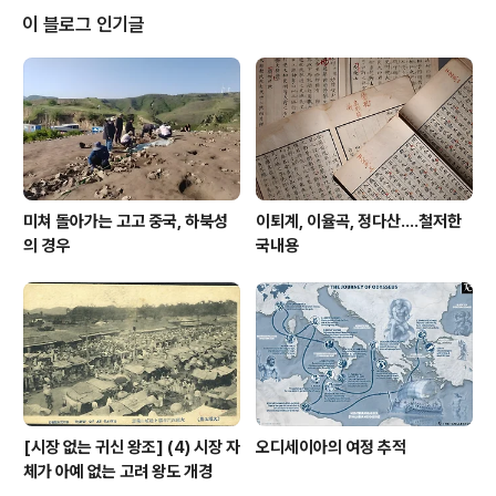
홀뚜껑은 양놈영화 영향 이래 한국영화에서도 주요한 소재
이 블로그 인기글
로 출몰하기 시작했다.
미쳐 돌아가는 고고 중국, 하북성
이퇴계, 이율곡, 정다산....철저한
의 경우
국내용
[시장 없는 귀신 왕조] (4) 시장 자
오디세이아의 여정 추적
체가 아예 없는 고려 왕도 개경