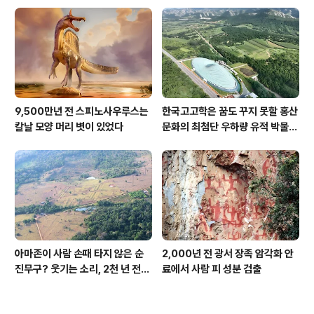
9,500만년 전 스피노사우루스는
한국고고학은 꿈도 꾸지 못할 홍산
칼날 모양 머리 볏이 있었다
문화의 최첨단 우하량 유적 박물관
[신화통신]
아마존이 사람 손때 타지 않은 순
2,000년 전 광서 장족 암각화 안
진무구? 웃기는 소리, 2천 년 전에
료에서 사람 피 성분 검출
이미 사람 바글바글