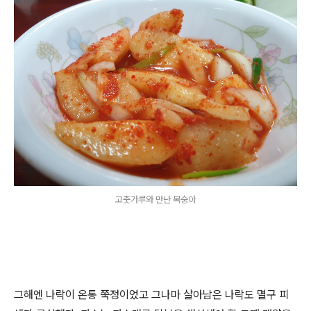
고춧가루와 만난 복숭아
그해엔 나락이 온통 쭉정이었고 그나마 살아남은 나락도 멸구 피