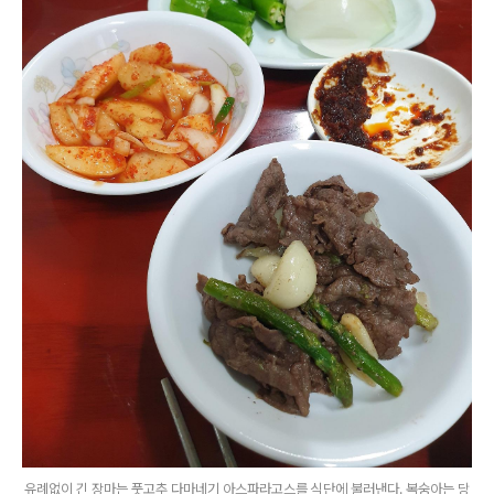
유례없이 긴 장마는 풋고추 다마네기 아스파라고스를 식단에 불러낸다. 복숭아는 당