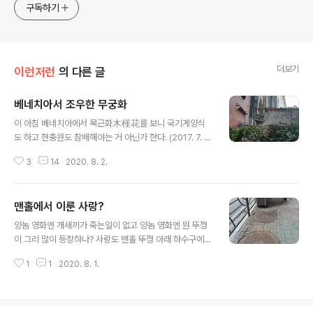
approach will be to resist any common sense or
구독하기
generalized viewpoint
더보기
이런저런
의 다른 글
베네치아서 조우한 무궁화
글 내용
이 아침 베네치아에서 목근화木槿花를 보니 국기게양식
도 하고 현충원도 참배해야는 거 아닌가 한다. (2017. 7. 3
1) *** "무궁화는 한국의 국화로서 자격이 있는가?" | 연합
3
14
2020. 8. 2.
뉴스"무궁화는 한국의 국화로서 자격이 있는가?", 임형두
기자, 문화뉴스 (송고시간 2020-07-28 08:33)www.y
na.co.kr 근자 무궁화가 대한민국 국화로 정당한가를 의
맨홀에서 이룬 사랑?
문하면서 그것이 국화로 자리잡은 까닭은 윤치호를 비롯한
글 내용
친일파가 시작하고 "한국 병탄과 내선일체 작업의 매개체
양놈 영화엔 개새끼가 죽는일이 없고 양놈 영화엔 뭔 뚜껑
로 삼으려는 제국주의·군국주의·팽창주의의 흉계였다"는
이 그리 많이 등장하나? 사랑도 맨홀 뚜껑 아래 하수구에서
주장이 제기되었단다. 강효백이라는 이가 이런 주장을 내
이뤄지고 악당이건 선인이건 반드시 뚜껑 아래로 도망간
놓았다는데, 나는 그의 책을 읽은 적이 없다. 따라서 현재로
1
1
2020. 8. 1.
다. 그 압권이 외팔이 전직 경찰을 쫓는 헤리슨 포드 주연
서는 비교적 상세하게 그 요지를 정리했다고 생각하는 우
《도망자》 창간호. (2013. 8. 1) *** 전형적인 양놈 영화에
리 공장 대선배 임형두..
선 어린이가 죽는 장면도 없다. 최근 그 공식이 많이 깨진
이유는 외국자본, 특히 중국자본 유입에서 말미암는다. 맨