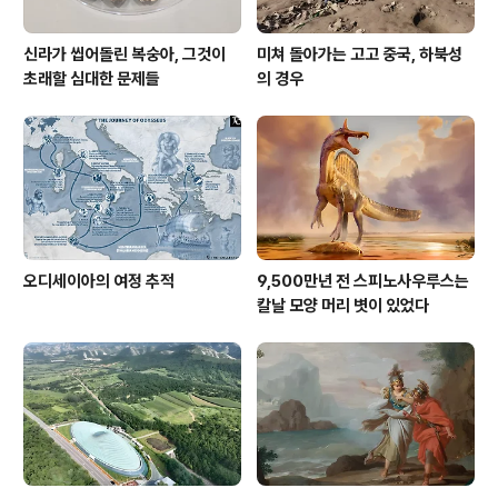
신라가 씹어돌린 복숭아, 그것이
미쳐 돌아가는 고고 중국, 하북성
초래할 심대한 문제들
의 경우
오디세이아의 여정 추적
9,500만년 전 스피노사우루스는
칼날 모양 머리 볏이 있었다