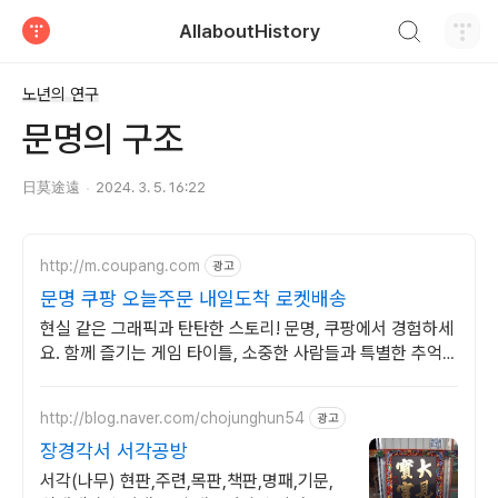
검색하기
AllaboutHistory
티스토리
노년의 연구
문명의 구조
日莫途遠
2024. 3. 5. 16:22
http://m.coupang.com
광고
문명 쿠팡 오늘주문 내일도착 로켓배송
현실 같은 그래픽과 탄탄한 스토리! 문명, 쿠팡에서 경험하세
요. 함께 즐기는 게임 타이틀, 소중한 사람들과 특별한 추억을
만들어보세요.
http://blog.naver.com/chojunghun54
광고
장경각서 서각공방
서각(나무) 현판,주련,목판,책판,명패,기문,