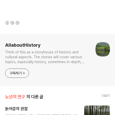
(새창열림)
로그 정보
AllaboutHistory
Think of this as a storyhouse of historic and
cultural aspects. The stories will cover various
topics, especially history, sometimes in-depth,
sometimes with a light touch. One constant
approach will be to resist any common sense or
구독하기
generalized viewpoint
더보기
노년의 연구
의 다른 글
늙어감의 관찰
글 내용