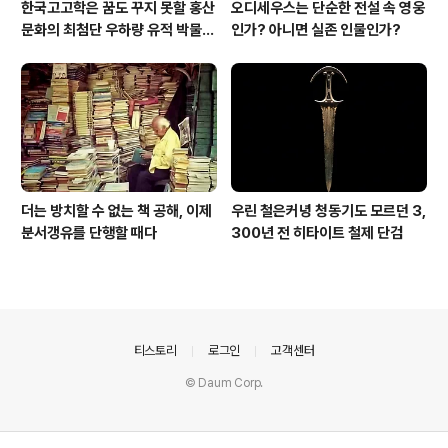
한국고고학은 꿈도 꾸지 못할 홍산
오디세우스는 단순한 전설 속 영웅
문화의 최첨단 우하량 유적 박물관
인가? 아니면 실존 인물인가?
[신화통신]
더는 방치할 수 없는 책 공해, 이제
우린 철은커녕 청동기도 모르던 3,
분서갱유를 단행할 때다
300년 전 히타이트 철제 단검
의안내
티스토리
로그인
고객센터
© Daum Corp.