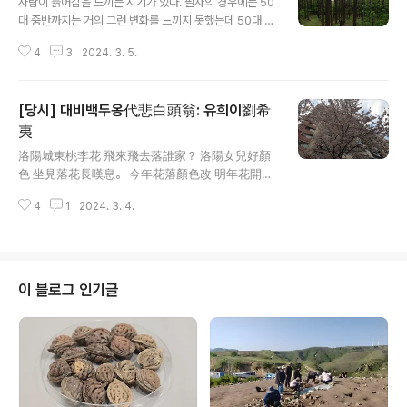
사람이 늙어감을 느끼는 시기가 있다. 필자의 경우에는 50
대 중반까지는 거의 그런 변화를 느끼지 못했는데 50대 후
반 들어 매년 다르다는 것을 절감한다. 이러한 신체-정신적
4
3
2024. 3. 5.
변화는 대개 늙어감을 두려워하는 노인들이 이를 적극적으
로 감추게 되므로 외부에 잘 알려지지 않는 경향이 있다. 온
라인을 찾아봐도 성장기 청소년의 변화에 대해서는 설명이
[당시] 대비백두옹代悲白頭翁: 유희이劉希
많지만 노인의 변화에 대해 디테일하게 적어 놓은 경우는
거의 없다. 사람마다 차이가 큰 탓도 있고 앞에서 쓴 것처럼
夷
글 내용
노인들이 그 변화를 감추는 탓도 있다. 자신이 정신적으로,
洛陽城東桃李花 飛來飛去落誰家？ 洛陽女兒好顏
신체적으로 늙어간다는 것은 학자라면, 과학자라면 객관적
色 坐見落花長嘆息。 今年花落顏色改 明年花開復
이고 냉정하게 주시해야 할 필요가 있다. 기억력은 어떻게
誰在？ 已見松柏摧為薪 更聞桑田變成海。 古人無
감퇴하는가, 신체적 변화는, 정신적 활동은 어떻게 변화하
4
1
2024. 3. 4.
復洛城東 今人還對落花風。 年年歲歲花相似 歲歲
는가. 이런 류의 정보와 기록..
年年人不同。 寄言全盛紅顏子 應憐半死白頭翁。
此翁白頭真可憐 伊昔紅顏美少年。 公子王孫芳樹
下 清歌妙舞落花前。 光祿池台文錦繡 將軍樓閣畫
神仙。 一朝卧病無相識 三春行樂在誰邊？ 宛轉蛾
이 블로그 인기글
眉能幾時 須臾鶴髮亂如絲。 但看古來歌舞地 惟有
黃昏鳥雀悲。 이 시는 年年歲歲花相似 歲歲年年人
不同 이 구절 때문에 유명해진 시인데, 시 전체를 읽어보면
알겠지만 비단 저 구절만 절창이 아니다. 늙어갈 수록 시인
의 눈에는 봄이 더 눈부시다.