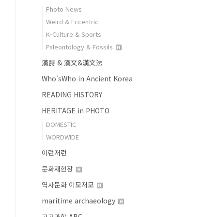
Photo News
Weird & Eccentric
K-Culture & Sports
Paleontology & Fossils
漢詩 & 漢文&漢文法
Who'sWho in Ancient Korea
READING HISTORY
HERITAGE in PHOTO
DOMESTIC
WORDWIDE
이런저런
문화재현장
역사문화 이모저모
maritime archaeology
고고과학 ABC