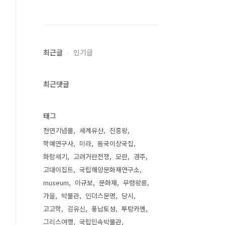
최근글
인기글
최근댓글
태그
천연기념물
세계유산
진흥왕
학예연구사
미라
동국이상국집
화랑세기
고려거란전쟁
모란
경주
고대이집트
국립해양문화재연구소
museum
이규보
문화재
무령왕릉
가을
박물관
인더스문명
당시
고고학
김유신
풍납토성
투탕카멘
그리스여행
국립민속박물관