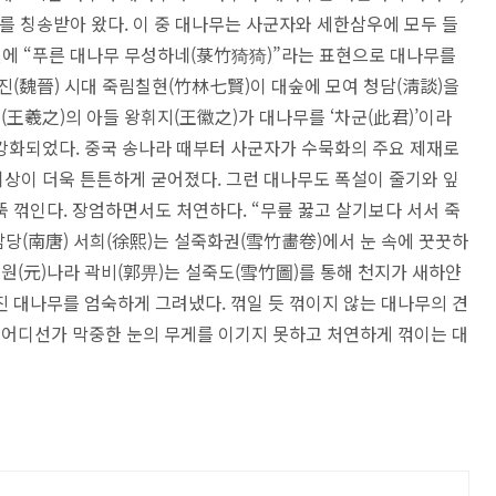
를 칭송받아 왔다. 이 중 대나무는 사군자와 세한삼우에 모두 들
편에 “푸른 대나무 무성하네(菉竹猗猗)”라는 표현으로 대나무를
진(魏晉) 시대 죽림칠현(竹林七賢)이 대숲에 모여 청담(淸談)을
(王羲之)의 아들 왕휘지(王徽之)가 대나무를 ‘차군(此君)’이라
강화되었다. 중국 송나라 때부터 사군자가 수묵화의 주요 제재로
상이 더욱 튼튼하게 굳어졌다. 그런 대나무도 폭설이 줄기와 잎
 꺾인다. 장엄하면서도 처연하다. “무릎 꿇고 살기보다 서서 죽
남당(南唐) 서희(徐熙)는 설죽화권(雪竹畵卷)에서 눈 속에 꿋꿋하
 원(元)나라 곽비(郭畀)는 설죽도(雪竹圖)를 통해 천지가 새하얀
 대나무를 엄숙하게 그려냈다. 꺾일 듯 꺾이지 않는 대나무의 견
 어디선가 막중한 눈의 무게를 이기지 못하고 처연하게 꺾이는 대