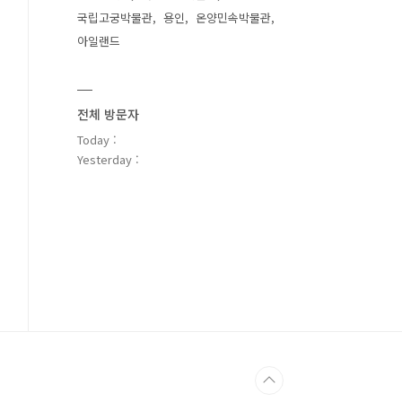
국립고궁박물관
용인
온양민속박물관
아일랜드
전체 방문자
Today :
Yesterday :