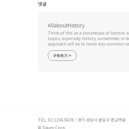
댓글
AllaboutHistory
Think of this as a storyhouse of historic a
topics, especially history, sometimes in-
approach will be to resist any common se
구독하기
TEL. 02.1234.5678 / 경기 성남시 분당구 판교역로
© Daum Corp.