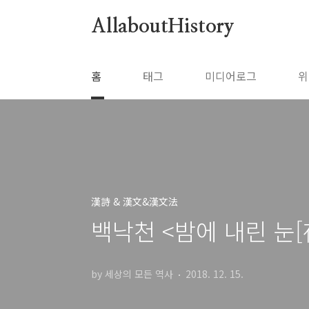
본문 바로가기
AllaboutHistory
홈
태그
미디어로그
위
漢詩 & 漢文&漢文法
백낙천 <밤에 내린 눈[
by 세상의 모든 역사
2018. 12. 15.