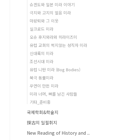
슈겐도와 일본 미라 이야기
극지와 고지의 얼음 미라
마왕퇴와 그 이웃
실크로드 미라
오슈 후지와라와 히라이즈미
유럽 교회의 썩지않는 성직자 미라
신대륙의 미라
조선시대 미라
유럽 니탄 미라 (Bog Bodies)
북극 동물미라
우연이 만든 미라
미라 너머, 뼈를 남긴 사람들
기타_준비중
국제학회&학술지
探古의 일필휘지
New Reading of History and ..