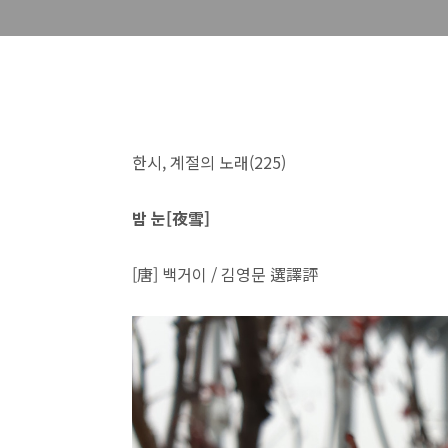
한시, 계절의 노래(225)
밤 눈[夜雪]
[唐] 백거이 / 김영문 選譯評