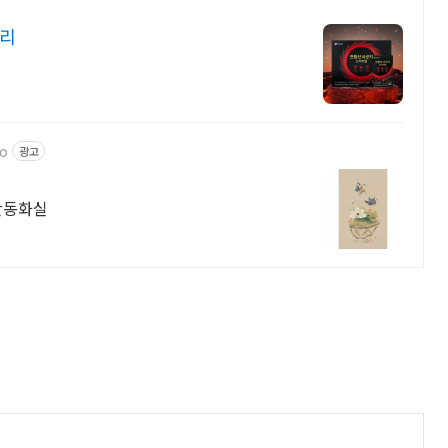
관리
io
광고
산동화실