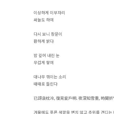
이상하게 이부자리
싸늘도 하여
다시 보니 창문이
환하게 밝다
밤 깊어 내린 눈
무겁게 쌓여
대나무 꺾이는 소리
때때로 들린다
已訝衾枕冷, 復見窗戶明. 夜深知雪重, 時聞折
겨울에도 푸른 색깔을 변치 않고 추위를 견디는