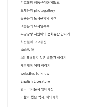
기호철의 잡동산이雜同散異
오세윤의 photogallery
유춘동의 도서문화와 세책
여송은의 뮤지엄톡톡
우당당탕 서현이의 문화유산 답사기
차순철의 고고통신
南山雜談
J의 특별하지 않은 박물관 이야기
새록새록 여행 이야기
websites to know
English Literature
한국 역사문화 영어사전
이빨이 씹은 역사, 치의사학