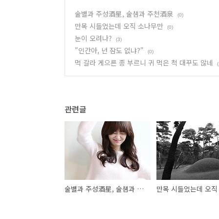
술별과 주성酒星, 술샘과 주천酒泉
(0)
만목 시들었는데 오직 소나무만
(0)
눈이 오려나?
(3)
"인간아, 넌 잠도 없냐?"
(0)
먹 갈라 게으른 종 부르니 귀 먹은 척 대꾸도 않네
(
관련글
술별과 주성酒星, 술샘과 주천酒泉