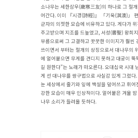
소나무는 세한삼우(歲寒三友)의 하나로 그 절개
어간다. 이미 『시경(詩經)』 「기욱(淇澳)」 
군자의 의젓한 모습에 비유하고 있다. 게다가 위
주고받으며 지조를 드높였고, 서성(書聖) 왕희지
부름으로써 그 고결하고 꿋꿋한 이미지가 훨씬 
쓰이면서 부터는 절개의 상징으로서 대나무의 위
에 얼어붙으면 무게를 견디지 못하고 대궁이 뚝뚝
길 원한다”는 노래가 떠오른다. 오대십국 시대 
게 선 대나무를 쌍구법으로 사실감 있게 그렸다.
눈 세상에서 줄기와 잎에 백설을 덮어쓰고 휘어진
강한 모습이 매우 인상적이다. 얼어붙은 겨울 밤
나무 소리가 들려올 듯하다.