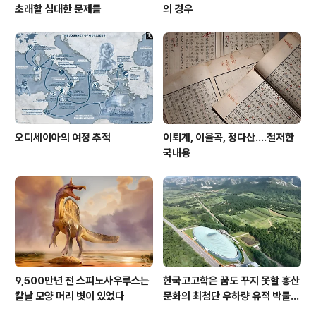
초래할 심대한 문제들
의 경우
오디세이아의 여정 추적
이퇴계, 이율곡, 정다산....철저한
국내용
9,500만년 전 스피노사우루스는
한국고고학은 꿈도 꾸지 못할 홍산
칼날 모양 머리 볏이 있었다
문화의 최첨단 우하량 유적 박물관
[신화통신]