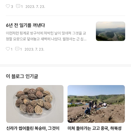
람 난 남자들이 올 만한 곳 멋지지 아니한가? 하하
3
1
2023. 7. 23.
6년 전 일기를 꺼낸다
글 내용
이런저런 핑계로 방구석에 쳐박힌 날이 많아져 그것을 교
정할 요량으로 덮어놓고 새벽에 나섰다. 월정사는 근 십년
만인 듯한데 아리까리하더라 그땐 북대까지 차를 몰고 올
1
1
2023. 7. 23.
랐다. 차는 장혜선 당시 실크로드박물관장이 몰았고 문광
부 홍선옥 할매와 어느 노처녀가 동행했다. 새벽에 깨어 어
딜 갈까 미적대다가 조금 늦어져 6시가 조금 넘어 출발했
더니 차가 막히더라. 왜 그런고를 궁구하니 휴가철에 토욜
이더라. 나는 언젠가부터 매일이 휴가요 매일이 토욜인 사
이 블로그 인기글
람이라 문득 그런 변화를 생각하니 피식 웃음이 나오더라.
상원사 들렀다가 적멸보궁은 이번에도 가지 못하고 읍내로
나왔다. 이곳엔 매주말이면 동계올림픽조직위에서 의뢰받
아 가리왕산 사시사철을 촬영 중인 한입만 김영일 선생이
작업 중이거니와 메시지를 넣으니 아니나 다를까 현지에..
신라가 씹어돌린 복숭아, 그것이
미쳐 돌아가는 고고 중국, 하북성