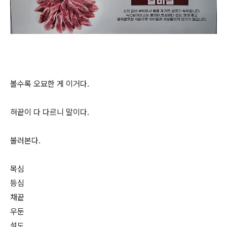
볼수록 오묘한 게 이거다.
혀끝이 다 다르니 말이다.
불러본다.
목심
등심
채끝
우둔
설도