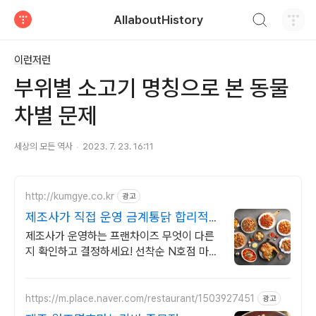
검색하기
AllaboutHistory
티스토리
이런저런
부위별 소고기 명칭으로 본 동물
차별 문제
세상의 모든 역사
2023. 7. 23. 16:11
http://kumgye.co.kr
광고
제조사가 직접 운영 금계통닭 합리적
창업 비용 0원창업!
제조사가 운영하는 프랜차이즈 무엇이 다른
지 확인하고 결정하세요! 선착순 N호점 마케
팅지원
https://m.place.naver.com/restaurant/1503927451
광고