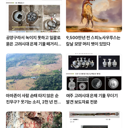
공양구라서 녹이지 못하고 일괄로
9,500만년 전 스피노사우루스는
묻은 고려시대 은제 기물 떼거리로
칼날 모양 머리 볏이 있었다
여주서 발견
아마존이 사람 손때 타지 않은 순
여주 고려시대 은제 기물 무더기
진무구? 웃기는 소리, 2천 년 전에
발견 보도자료 전문
이미 사람 바글바글