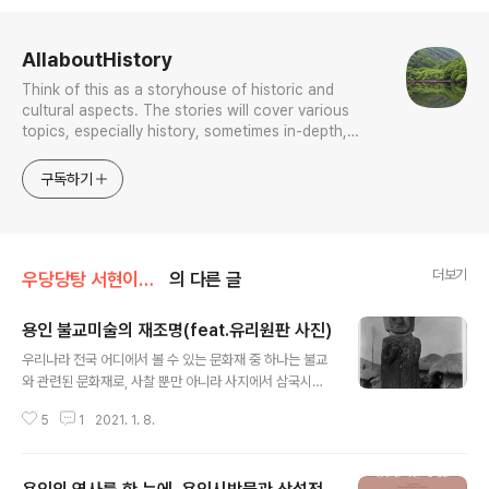
로그 정보
AllaboutHistory
Think of this as a storyhouse of historic and
cultural aspects. The stories will cover various
topics, especially history, sometimes in-depth,
sometimes with a light touch. One constant
approach will be to resist any common sense or
구독하기
generalized viewpoint
더보기
우당당탕 서현이의 문화유산 답사기
의 다른 글
용인 불교미술의 재조명(feat.유리원판 사진)
글 내용
우리나라 전국 어디에서 볼 수 있는 문화재 중 하나는 불교
와 관련된 문화재로, 사찰 뿐만 아니라 사지에서 삼국시대
~근대에 이르기까지의 석탑, 석등, 마애불, 승탑 등을 볼 수
5
1
2021. 1. 8.
있다. 물론 용인에도 많은 사찰과 불교 조형물이 만들어졌
을 것이나, 현재 남아 있는 불교문화재는 많지 않은 편이다.
2010년 불교문화재연구소에서 실시한 사지조사 보고서에