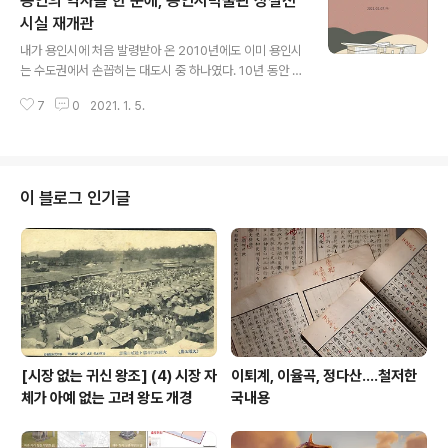
용인의 역사를 한 눈에, 용인시박물관 상설전
의하면, 용인시에는 42개소 사지가 전하고 있지만, 대부분
은 개발로 인해 훼손되었다.(한편, 2016년 보고서에서는
시실 재개관
글 내용
용인 24개소 사지에서 석조문화재 173건이 있다고 보고
내가 용인시에 처음 발령받아 온 2010년에도 이미 용인시
하였는데, 사지에 소재했던 석조문화재 가운데 121건은 망
는 수도권에서 손꼽히는 대도시 중 하나였다. 10년 동안 그
실되어 현황을 알 수 없으며, 8건은 원위치를 벗어나 다른
간의 성장 속도가 무색하게 도시는 더욱 팽창했다. 인구는
곳으로 옮겨졌다.) 문화재로 지정된 사지는 없으며(서봉사
7
0
2021. 1. 5.
110만이 넘었으며, 100만이 넘는 기초자치단체로 특례시
지는 현오국사탑비의 문..
지정이라는 성장을 이뤄냈으니, 용인시의 도시발전 속도는
타의 추종을 불허한다. 이런 도시 역사를 한 눈에 볼 수 있
는 박물관이 있는가? 물론이다. 용인시박물관이 있다. 용인
시박물관의 시작은 2002년 동백택지개발지구 발굴조사
이 블로그 인기글
로 거슬러 올라간다. 동백지구 개발에 앞서 실시한 발굴조
사에서 구석기 문화층이 발견되었고, 이를 계기로 2004년
'용인문화유적전시관' 건립 추진위원회가 구성된 후, 여러
우여곡절을 거쳐 2009년 1종 박물관으로 용인문화유적전
시관으로 개관되었다. 용인시립..
[시장 없는 귀신 왕조] (4) 시장 자
이퇴계, 이율곡, 정다산....철저한
체가 아예 없는 고려 왕도 개경
국내용