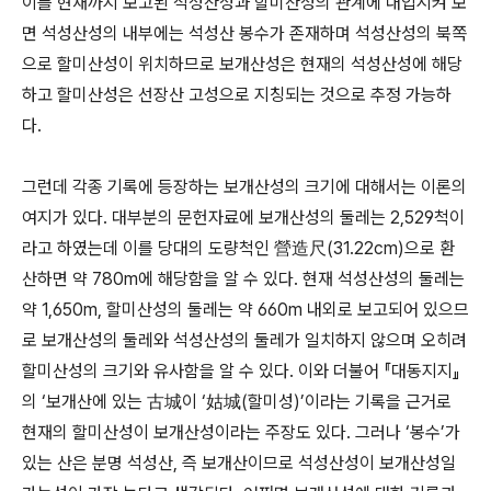
이를 현재까지 보고된 석성산성과 할미산성의 관계에 대입시켜 보
면 석성산성의 내부에는 석성산 봉수가 존재하며 석성산성의 북쪽
으로 할미산성이 위치하므로 보개산성은 현재의 석성산성에 해당
하고 할미산성은 선장산 고성으로 지칭되는 것으로 추정 가능하
다.
그런데 각종 기록에 등장하는 보개산성의 크기에 대해서는 이론의
여지가 있다. 대부분의 문헌자료에 보개산성의 둘레는 2,529척이
라고 하였는데 이를 당대의 도량척인 營造尺(31.22cm)으로 환
산하면 약 780m에 해당함을 알 수 있다. 현재 석성산성의 둘레는
약 1,650m, 할미산성의 둘레는 약 660m 내외로 보고되어 있으므
로 보개산성의 둘레와 석성산성의 둘레가 일치하지 않으며 오히려
할미산성의 크기와 유사함을 알 수 있다. 이와 더불어 『대동지지』
의 ‘보개산에 있는 古城이 ‘姑城(할미성)’이라는 기록을 근거로
현재의 할미산성이 보개산성이라는 주장도 있다. 그러나 ‘봉수’가
있는 산은 분명 석성산, 즉 보개산이므로 석성산성이 보개산성일