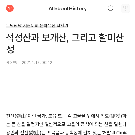
검색하기
AllaboutHistory
티스토리
우당당탕 서현이의 문화유산 답사기
석성산과 보개산, 그리고 할미산
성
서현99
2021. 1. 13. 00:42
진산(鎭山)이란 국가, 도읍 또는 각 고을을 뒤에서 진호(鎭護)하
는 큰 산을 일컫지만 일반적으로 고을의 중심이 되는 산을 말한다.
용인의 진산(鎭山)은 포곡읍과 동백동에 걸쳐 있는 해발 471m의