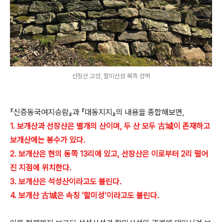
선장산 고성, 할미산성 북측 성벽
『신증동국여지승람』과 『대동지지』의 내용을 종합해보면,
1. 보개산과 선장산은 별개의 산이며, 두 산 모두 古城이 존재하고
보개산에는 봉수가 있다.
2. 보개산은 현의 동쪽 13리에 있고, 선장산은 이로부터 2리 떨어
진 지점에 위치한다.
3. 보개산은 석성산이라고도 불린다.
4. 보개산 古城은 속칭 ‘할미성’이라고도 불린다.