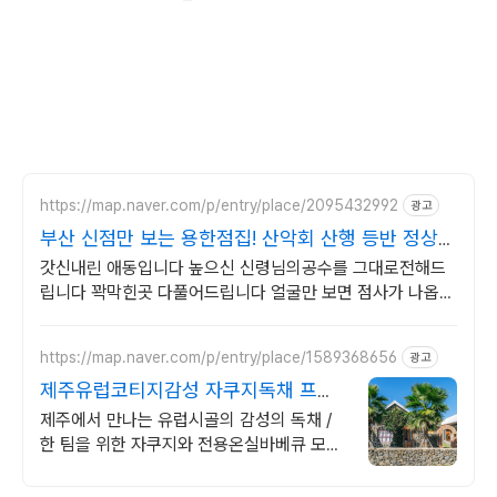
https://map.naver.com/p/entry/place/2095432992
광고
부산 신점만 보는 용한점집! 산악회 산행 등반 정상등
정
갓신내린 애동입니다 높으신 신령님의공수를 그대로전해드
립니다 꽉막힌곳 다풀어드립니다 얼굴만 보면 점사가 나옵니
다 향만 켜주세요 신의 말씀을 그대로 전해 드리겠습니다
https://map.naver.com/p/entry/place/1589368656
광고
제주유럽코티지감성 자쿠지독채 프라
이빗 제주여행, 유럽감성
제주에서 만나는 유럽시골의 감성의 독채 /
한 팀을 위한 자쿠지와 전용온실바베큐 모두
다른 다양한 유럽 감성의 제주독채에서 즐기
는 프라이빗 자쿠지와 전용온실바베큐