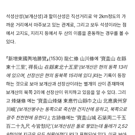
석성산성(보개산성)과 할미산성은 직선거리로 약 2km정도의 가
까운 거리에서 마주보고 있는 관계로, 그리고 모두 석성이라는 점
에서 고지도, 지리지 등에서 두 산의 이름을 혼동하는 경우를 볼 수
있다.
『新增東國輿地勝覽』(1530) 龍仁條 山川條에 ‘寶盖山 在縣
東十三里’, 禪長山
在縣東北十五里’(보개산은 현의 동쪽 13리
에 있으며, 선장산은 현의 동북쪽 15리에 있다.)
라는 기록이 등장
하는 것으로 보아 보개산과 선장산이라는 별개의 산이 존재하며
보개산의 북쪽 2리에 선장산이 위치하고 있음을 알 수 있다. 그리
고 烽燧條 에는 ‘寶盖山烽燧 東應竹山縣巾之山 北應廣州穿
川峴’
(보개산봉수는 동쪽으로 죽산현 건지산에 응하고, 북쪽으로
광주 천천현에 응한다.)
, 古跡條에는 ‘寶盖山城 石築周二千五
百二十九尺 今皆頹圮’(
보개산성은 돌로 쌓았는데 둘레가 2,52
9척이며 지금은 모두 허물어졌다.)
라고 표현되어 있다. 이로 보아