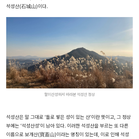
석성산(石城山)이다.
할미산성에서 바라본 석성산 정상
석성산은 말 그대로 ‘돌로 쌓은 성이 있는 산’이란 뜻이고, 그 정상
부에는 ‘석성산성’이 남아 있다. 이러한 석성산을 부르는 또 다른
이름으로 보개산(寶蓋山)이라는 명칭이 있는데, 이로 인해 석성