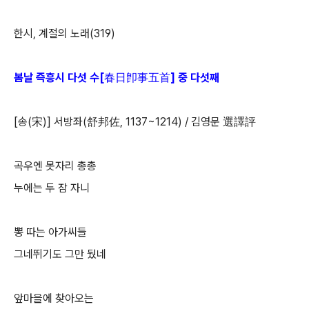
한시, 계절의 노래(319)
봄날 즉흥시 다섯 수[春日卽事五首] 중 다섯째
[송(宋)] 서방좌(舒邦佐, 1137~1214) / 김영문 選譯評
곡우엔 못자리 총총
누에는 두 잠 자니
뽕 따는 아가씨들
그네뛰기도 그만 뒀네
앞마을에 찾아오는