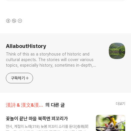
(새창열림)
로그 정보
AllaboutHistory
Think of this as a storyhouse of historic and
cultural aspects. The stories will cover various
topics, especially history, sometimes in-depth,
sometimes with a light touch. One constant
approach will be to resist any common sense or
구독하기
generalized viewpoint
더보기
漢詩 & 漢文&漢文法
의 다른 글
꽃놀이 끝난 마을 북쪽엔 꾀꼬리가
글 내용
한시, 계절의 노래(318) 늦봄 꾀꼬리 소리를 듣다[春晚聞