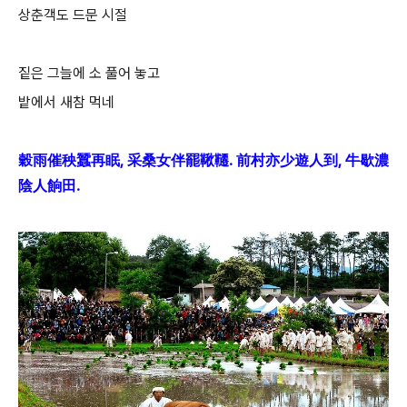
상춘객도 드문 시절
짙은 그늘에 소 풀어 놓고
밭에서 새참 먹네
穀雨催秧蠶再眠, 采桑女伴罷鞦韆. 前村亦少遊人到, 牛歇濃
陰人餉田.