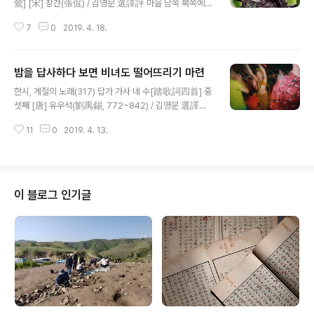
鶯] [宋] 장간(張侃) / 김영문 選譯評 마을 남쪽 북쪽에꽃
놀이도 드문 시절 저녁 바람 비를 날려가지 가득 녹음이네
7
0
2019. 4. 18.
남몰래 봄빛과함께 도는 저 꾀꼬리 시인이 섬세하게시를
짓는 모습 같네. 村北村南花事稀, 晚風吹雨綠盈枝.
黃鸝暗與春光轉, 似怕騷人細作詩. 봄이 짙어지면 봄
밤을 답사하다 보면 비녀도 떨어뜨리기 마련
놀이는 눈과 코에서 귀로 옮아간다. 매화, 살구꽃(杏花), 복
글 내용
사꽃(桃花), 오얏꽃(李花), 배꽃(梨花) 등등 화사한 봄꽃
한시, 계절의 노래(317) 답가 가사 네 수[踏歌詞四首] 중
은 지고 녹음이 드리운다. 꾀꼬리를 비롯한 온갖 새들이 녹
셋째 [唐] 유우석(劉禹錫, 772~842) / 김영문 選譯評
음 속에서 지저귄다. 꾀꼬리가 지저귀는 소리를 흔히 “꾀꼴
새 가사 감미롭게서로 이어 화답하며 바람 이슬 앞 소매 떨
꾀꼴”이라고 형용한다. 나는 어린 시절 고향 탑밭 소나무숲
11
0
2019. 4. 13.
치고쪽머리 기울이네 달 지고 까마귀 울 때운우 끝나 흩어
에서 꾀꼬리 소리를 처음 듣고 “꾀꼴꾀꼴”이 얼마나 터무
지자 노는 아이 밭둑에서꽃비녀를 주웠네 新詞宛轉遞相
니없는 의성어인줄 깨달았다. 꾀꼬리 ..
傳, 振袖傾鬟風露前. 月落烏啼雲雨散, 遊童陌上拾
花鈿. “얼음 우에 댓닢 자리 보아/ 님과 내가 얼어 주글망
정/ 정준 오늘 밤 더디 새오시라 더디 새오시라”(고려가요,
이 블로그 인기글
「만전춘별사滿殿春別詞」) ‘얼다’라는 말은 어떤 물체가
추워서 어는 것을 의미하는 동시에 남녀가 육체적으로 한
몸이 되는 것도 가리킨다. 한 겨울 얼음 위에서 한 몸이 되
어 얼어 죽더라도 정든 님과 함께 하는 이 밤이 더디 새도록
기원하고 있다. 뜨거움에 애..