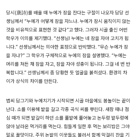
당시(唐詩)를 배울 때 누에가 잠을 잔다는 구절이 나오자 담당 선
생님께서 “누에가 어떻게 잠을 자느냐. 누에가 잠시 움직이지 않는
것을 비유적으로 표현한 것 같다”고 했다. 그러자 시골 출신 어떤
학우가 이의를 제기했다. “선생님! 누에는 네 잠을 자야 고치가 됩
니다.” 선생님께서는 의아한 표정으로 반박했다. “무슨 누에가 잠
을 자냐?” 그 학우가 구체적으로 누에의 잠을 설명했다. “누에는
머리를 쳐든 채 잠을 자고, 잠을 자야 성충이 됩니다. 그걸 네 번 반
복합니다.” 선생님께서 좀 당황한 듯 얼굴을 붉히셨다. 환경의 차
이가 상식의 차이를 만든다.
볍씨 담그기와 누에치기가 시작되면 시골 마을에도 봄놀이는 끝이
난다. 소를 이용해 밭을 갈고 각종 곡식 씨를 뿌린다. 새참 때나 점
심 때가 되면 밭갈이 하던 소를 풀밭에 풀어놓고 논두렁 밭두렁에
앉아 날라온 먹거리를 먹는다. 힘들게 일한 후 먹는 보리밥은 그야
말로 꿀맛이다. 주위 논밭의 이웃들도 불러서 함께 막걸리 잔을 기