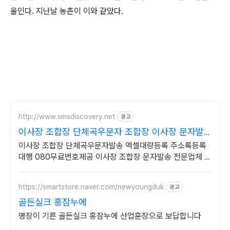
울인다. 지난날 농촌이 이와 같았다.
http://www.smsdiscovery.net
광고
이사장 조합장 단체곡우문자 조합장 이사장 문자발
송
이사장 조합장 단체곡우문자발송 엑셀대량등록 주소록등록
대행 080무료번호제공 이사장 조합장 문자발송 전문업체 엑
섹대량등록,주소록대행등록,발송대행,24시고객센터
https://smartstore.naver.com/newyoungduk
광고
골든실크 홍잠누에
명장이 기른 골든실크 홍잠누에 산업훈장으로 보답합니다