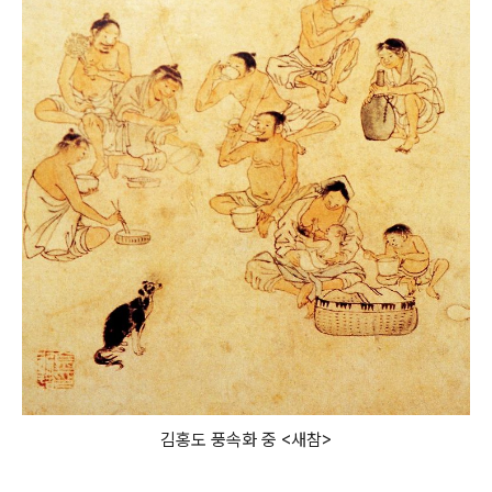
김홍도 풍속화 중 <새참>