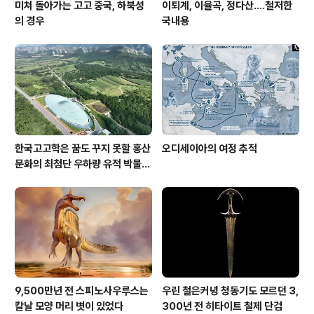
미쳐 돌아가는 고고 중국, 하북성
이퇴계, 이율곡, 정다산....철저한
의 경우
국내용
한국고고학은 꿈도 꾸지 못할 홍산
오디세이아의 여정 추적
문화의 최첨단 우하량 유적 박물관
[신화통신]
9,500만년 전 스피노사우루스는
우린 철은커녕 청동기도 모르던 3,
칼날 모양 머리 볏이 있었다
300년 전 히타이트 철제 단검