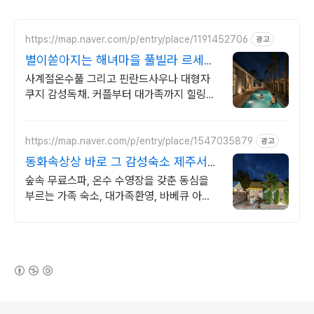
https://map.naver.com/p/entry/place/1191452706
광고
별이쏟아지는 해녀마을 풀빌라 르세라
핌도 다녀간 감성풀빌라
사계절온수풀 그리고 핀란드사우나 대형자
쿠지 감성독채. 커플부터 대가족까지 힐링숙
소 여행피로 녹이는 온수풀과 스파, 불멍.제
주해녀마을 돌담길 속에서느끼는 온전한휴
식
https://map.naver.com/p/entry/place/1547035879
광고
동화속상상 바로 그 감성숙소 제주서쪽
오설록근처 완벽독채
숲속 무료스파, 온수 수영장을 갖춘 동심을
부르는 가족 숙소, 대가족환영, 바베큐 아이
들과 어른 모두 좋아하는 따뜻한 수영장과 스
파, 아기용품 풀 세트 제공, 청결
(새창열림)
로그 정보