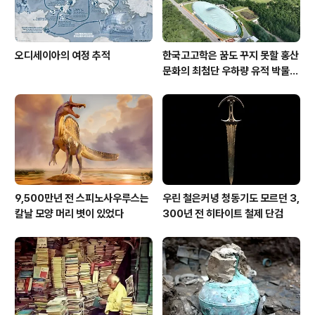
오디세이아의 여정 추적
한국고고학은 꿈도 꾸지 못할 홍산
문화의 최첨단 우하량 유적 박물관
[신화통신]
9,500만년 전 스피노사우루스는
우린 철은커녕 청동기도 모르던 3,
칼날 모양 머리 볏이 있었다
300년 전 히타이트 철제 단검