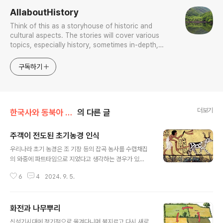
AllaboutHistory
Think of this as a storyhouse of historic and
cultural aspects. The stories will cover various
topics, especially history, sometimes in-depth,
sometimes with a light touch. One constant
approach will be to resist any common sense or
구독하기
generalized viewpoint
더보기
한국사와 동북아 민족의 기원
의 다른 글
주객이 전도된 초기농경 인식
글 내용
우리나라 초기 농경은 조 기장 등의 잡곡 농사를 수렵채집
의 와중에 파트타임으로 지었다고 생각하는 경우가 있
다. 이것은 주객이 전도된 것이다. 이렇게 파트타임으로 할
6
4
2024. 9. 5.
수 있는 농사는 이 세상에 없다. 오히려 수렵채집이 파트타
임으로 가능했을지는 모르겠지만. 우리나라 신석기시대 초
기농경이 제대로 성립된 영구적 촌락이 아니라 영 허술해
화전과 나무뿌리
보이는 주거지 유적 등지에서 곡물이 떡 나오는 것은이들
글 내용
이 화전을 바탕하여 주기적으로 주거지와 경작지를 옮기며
신석기시대에 정기적으로 옮겨다니며 불지르고 다시 새로