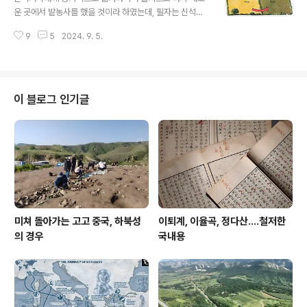
농사 짓는전업 농경민이었기 때문이다. 수렵채집민이 아니
운 곳에서 밭농사를 했을 것이라 하였는데, 필자는 신석기
다. 이들은 2-3개의 개활지를 몇 년 농사 짓다가 다시 다른
시대의 초기 농경에서는 생판 새로운 숲을 불질러 새로운
개활지로 옮겨 몇년 묵힌 (아마도 5-6년) 땅을 불을 질러
9
5
2024. 9. 5.
농경지를 확보하는 방식이 아니라 이미 노동력이 어느 정
지력을 확보하고 거기서 다시 몇 년을 버티다 다음 개활지
도 투입된, 몇 년 정도 묵혀 둔 지역에 돌아와 불을 질러 새
로 이동하고 몇년후에는 원래의 위치로 돌..
로 농사를 지었을 거이라는 이야기를 하였다. 물론 전적으
로 추측에 불과하지만 따지고 보면 이 당시 농경민은 새로
운 토지의 획득이 목적이 아니라 농사가 가능한 땅을 얻는
이 블로그 인기글
것이 목적이므로 이미 한번 개활지로 만들어 놓았던 땅에
몇년 후 다시 돌아와 불을 질러 농사를 시작하는 편이 아예
새로운 땅으로 가는 것보다 훨씬 나았을 것이다. 불과 몇 년
정도라면 이전의 지력을 회복할수 있지 않을까 하는데 세
군데 정도만 확보해도, 3년 간격으로..
미쳐 돌아가는 고고 중국, 하북성
이퇴계, 이율곡, 정다산....철저한
의 경우
국내용