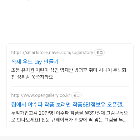
https://smartstore.naver.com/sugarstory
광고
목재 우드 diy 만들기
초등 유치원 어린이 성인 영재반 방과후 취미 시니어 두뇌회
전 성취감 쑥쑥자라요
http://www.opengallery.co.kr
광고
집에서 야수파 작품 보려면 작품6만점보유 오픈갤러
리로!
누적가입고객 20만명! 야수파 작품을 월3만원대 그림구독으
로 만나보세요! 전문 큐레이터가 취향에 딱 맞는 그림을 무료
로 찾아드립니다.
로그 정보