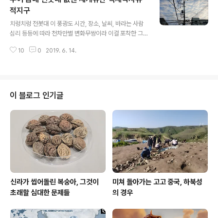
적지구
글 내용
치렁치렁 전봇대 이 풍광도 시간, 장소, 날씨, 바라는 사람
심리 등등에 따라 천차만별 변화무쌍이라 이걸 포착한 그
제 내 심정은 무척이나 안온했다 기억하거니와 그런 안온
10
0
2019. 6. 14.
평온이 혹 사진에조 베어나는지 모르겠다. 전봇대는 1930
년대 김광균이 와사등瓦斯燈을 읊던 시절엔 모더니즘 시
상의 원천이었고 그것은 곧 새로운 시대 개막의 전조였다.
그런 전봇대와 전선줄이 어느덧 적폐와 짜푸림으로 둔갑하
기도 하니 극성을 구가하면 내리막길이 오기 마련이라 하
이 블로그 인기글
등 이런 트랜짓transit이 이상할 것은 없다 하겠다. 전봇대
시각에서 반추하면 부여 읍내는 그 반란이 일어나 축출이
이뤄져, 그에서 한 발 더 나아가 아예 종적조차 감추었으니
보다시피 읍내 중심엔 전봇대는 단 하나도 없다. 전봇대 없
는 삶이 곧 행복과 동의어라 할 ..
신라가 씹어돌린 복숭아, 그것이
미쳐 돌아가는 고고 중국, 하북성
초래할 심대한 문제들
의 경우