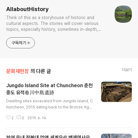
AllaboutHistory
Think of this as a storyhouse of historic and
cultural aspects. The stories will cover various
topics, especially history, sometimes in-depth,
sometimes with a light touch. One constant
approach will be to resist any common sense or
구독하기
generalized viewpoint
더보기
문화재현장
의 다른 글
Jungdo Island Site at Chuncheon 춘천
중도 유적春川中島遺跡
글 내용
Dwelling sites excavated from Jungdo island, C
huncheon, 2015 dating back to the Bronze Age
Goofing around a bronze age dwelling site at Ju
2
0
2019. 6. 14.
ngdo Island A large building site at the same sit
e Arrowheads excavated from the sites
부여 읍내 전봇대 없앤 세계유산 백제역사유