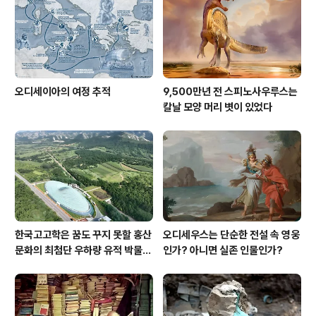
오디세이아의 여정 추적
9,500만년 전 스피노사우루스는
칼날 모양 머리 볏이 있었다
한국고고학은 꿈도 꾸지 못할 홍산
오디세우스는 단순한 전설 속 영웅
문화의 최첨단 우하량 유적 박물관
인가? 아니면 실존 인물인가?
[신화통신]