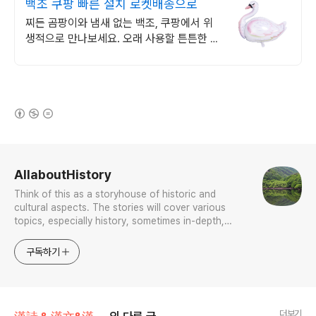
백조 쿠팡 빠른 설치 로켓배송으로
찌든 곰팡이와 냄새 없는 백조, 쿠팡에서 위
생적으로 만나보세요. 오래 사용할 튼튼한 싱
크대배수구, 변색 걱정 없이 쿠팡에서 구매하
세요.
(새창열림)
로그 정보
AllaboutHistory
Think of this as a storyhouse of historic and
cultural aspects. The stories will cover various
topics, especially history, sometimes in-depth,
sometimes with a light touch. One constant
approach will be to resist any common sense or
구독하기
generalized viewpoint
더보기