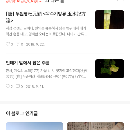
漢詩 & 漢文&漢文法
의 다른 글
[唐] 두원영杜元穎 <옥수기방류 玉水記方
流>
글 내용
서성 선생님 글이다. 원의를 훼손하지 않는 범위에서 내가
약간 손을 대고, 명백한 오타는 바로잡았다. 나아가 간혹 내
가 새로 보강한 대목도 있다. *** 두원영杜元穎(769-8
0
0
2018. 9. 22.
33)은 경조京兆 두릉杜陵(서안시) 사람이다. 800년 진
사과에 급제하고, 806년에는 박학굉사과에 급제했으며, 8
16년 무재이등과茂才異等科에 급제했다. 젊어서부터 절
번데기 앞에서 잡은 주름
도부에서 두 번 징초徵招받았다. 817년 좌습유에서 시작
글 내용
해 태상박사, 우보궐을 거쳐 820년 중서사인에 올랐다. 8
한시, 계절의 노래(177) 가을 밤 시 짓기에 고심하다(秋夜
21년 마침내 재상이 되었다가 823년 검남서천절도사로
苦吟) [唐] 두순학(杜荀鶴·846~904(907?)) / 김영문
출임出任했다. 당시 황제 경종敬宗이 사치하자 두원영은
選譯評 삼경 끝나도록 시 읊고도제목도 짓지 못했는데 대
적극적으로 진기한 물건을 색출하고, 심지어 군량까지 헐
2
0
2018. 9. 21.
숲 바람 솔숲 비는모두 처연하구나 이 시각 누가 와서시 읊
어 상납했기에 백성과 병사들 원망을 샀다. 829년 성도成
는 걸 듣는다면 파촉 땅 원숭이가울 줄 모른다 알아채리 吟
都가 남조南詔한테 침략당해 크게 피폐..
盡三更未著題, 竹風松雨共凄凄. 此時若有人來聽,
始覺巴猿不解啼. 가을은 시의 계절이다. 곳곳에 시심을
자극하는 가을 경치가 펼쳐진다. 가을 경치는 시각, 청각,
이 블로그 인기글
후각 등 모든 감각을 동원해 시심을 자극한다. 한시를 읽어
보면 가을을 읊은 시가 가장 많고 가을 중에서도 가을 밤을
읊은 시가 가장 많다. 하지만 시가 말을 하듯 줄줄 흘러나오