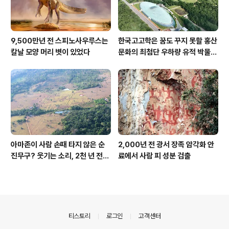
9,500만년 전 스피노사우루스는
한국고고학은 꿈도 꾸지 못할 홍산
칼날 모양 머리 볏이 있었다
문화의 최첨단 우하량 유적 박물관
[신화통신]
아마존이 사람 손때 타지 않은 순
2,000년 전 광서 장족 암각화 안
진무구? 웃기는 소리, 2천 년 전에
료에서 사람 피 성분 검출
이미 사람 바글바글
의안내
티스토리
로그인
고객센터