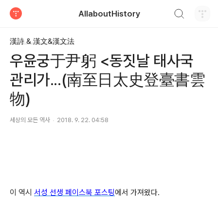
검색하기
AllaboutHistory
티스토리
漢詩 & 漢文&漢文法
우윤궁于尹躬 <동짓날 태사국
관리가...(南至日太史登臺書雲
物)
세상의 모든 역사
2018. 9. 22. 04:58
이 역시
서성 선생 페이스북 포스팅
에서 가져왔다.