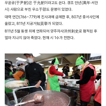
우윤궁(于尹躬)은 于允躬이라고도 쓴다. 경조 만년(萬年·서안
시) 사람으로 부친 우소于邵도 문명이 있었다.
대력 연간(766~779)에 진사과에 급제한 후, 807년 중서사인에
올랐고, 811년 지공거知貢擧가 되었다.
811년 5월 동생 죄에 연좌되어 양주자사洋州刺史로 폄적된 후
얼마 지나지 않아 죽었다. 현재 시 1수가 전한다.