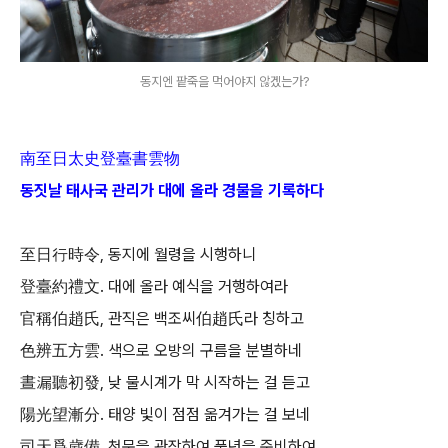
동지엔 팥죽을 먹어야지 않겠는가?
南至日太史登臺書雲物
동짓날 태사국 관리가 대에 올라 경물을 기록하다
至日行時令, 동지에 월령을 시행하니
登臺約禮文. 대에 올라 예식을 거행하여라
官稱伯趙氏, 관직은 백조씨伯趙氏라 칭하고
色辨五方雲. 색으로 오방의 구름을 분별하네
晝漏聽初發, 낮 물시계가 막 시작하는 걸 듣고
陽光望漸分. 태양 빛이 점점 옮겨가는 걸 보네
司天爲歲備, 천문을 관장하여 풍년을 준비하여