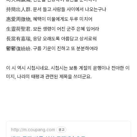
持簡出人群. 문서 들고 사람들 사이에서 나오는구나
惠愛周微物, 혜택이 미물에게도 두루 미치어
生靈荷聖君. 모든 생령이 어진 군주 은혜 입어라
長當有嘉瑞, 응당 오래도록 아름답고 상서로워
鬱鬱復紛紛. 구름 기운이 진하고 또 분분하여라
이 시 역시 시첩시네요. 시첩시는 보통 계절의 운행이나 전아한 이
미지, 나라의 태평과 관련된 제목을 쓰더군요.
http://m.coupang.com
광고