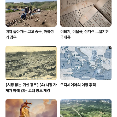
면 얼마나 좋으랴? 우리 같은 범인(凡人)들에게만 시 짓기
가 어련운 것이 아니다. ..
미쳐 돌아가는 고고 중국, 하북성
이퇴계, 이율곡, 정다산....철저한
의 경우
국내용
[시장 없는 귀신 왕조] (4) 시장 자
오디세이아의 여정 추적
체가 아예 없는 고려 왕도 개경