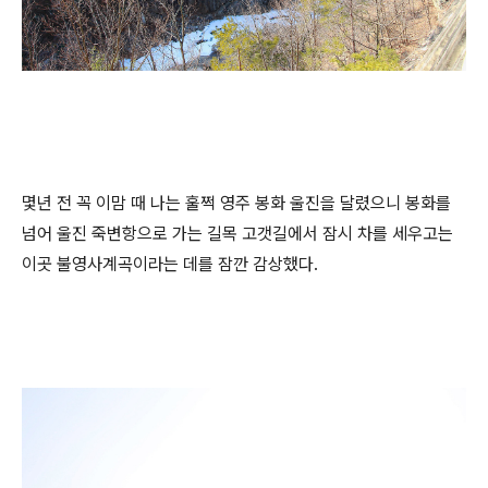
몇년 전 꼭 이맘 때 나는 훌쩍 영주 봉화 울진을 달렸으니 봉화를
넘어 울진 죽변항으로 가는 길목 고갯길에서 잠시 차를 세우고는
이곳 불영사계곡이라는 데를 잠깐 감상했다.