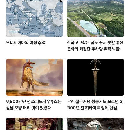
오디세이아의 여정 추적
한국고고학은 꿈도 꾸지 못할 홍산
문화의 최첨단 우하량 유적 박물관
[신화통신]
9,500만년 전 스피노사우루스는
우린 철은커녕 청동기도 모르던 3,
칼날 모양 머리 볏이 있었다
300년 전 히타이트 철제 단검