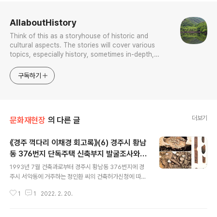
로그 정보
AllaboutHistory
Think of this as a storyhouse of historic and
cultural aspects. The stories will cover various
topics, especially history, sometimes in-depth,
sometimes with a light touch. One constant
approach will be to resist any common sense or
구독하기
generalized viewpoint
더보기
문화재현장
의 다른 글
《경주 꺽다리 이채경 회고록》(6) 경주시 황남
동 376번지 단독주택 신축부지 발굴조사와
글 내용
행정소송
1993년 7월 건축과로부터 경주시 황남동 376번지에 경
주시 서악동에 거주하는 정인환 씨의 건축허가신청에 따른
부서별 업무협의서류가 문화과에 접수되었다. 이에 우리과
1
1
2022. 2. 20.
에는 사적 제40호 경주 황남리고분군, 사적 제161호 경주
동부사적지대, 사적 제 246호 경주 재매정, 사적 제19호
경주 계림, 사적 제188호 경주 나물왕릉 등 많은 문화유적