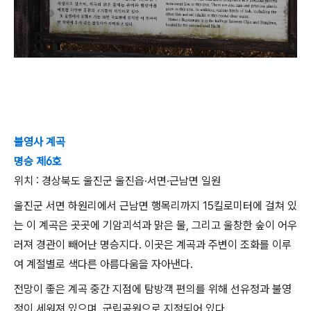
불영사 계곡
명승 제6호
위치 : 경상북도 울진군 울진읍·서면·근남면 일원
울진군 서면 하원리에서 근남면 행목리까지 15킬로미터에 걸쳐 있
는 이 계곡은 곳곳에 기암괴석과 맑은 물, 그리고 울창한 숲이 어우
러져 경관이 빼어난 명승지다. 이곳은 계곡과 주변이 조화를 이루
여 계절별로 색다른 아름다움을 자아낸다.
전망이 좋은 계곡 중간 지점에 탐방객 편의를 위해 선유정과 불영
정이 세워져 있으며, 군립공원으로 지정되어 있다.