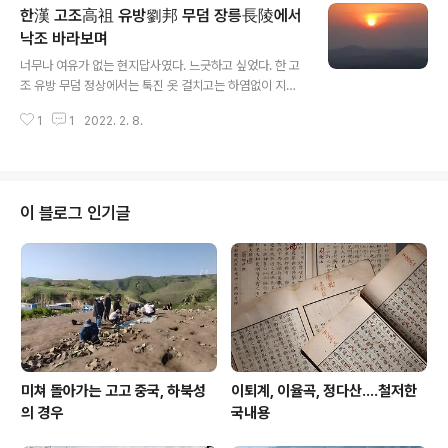
한漢 고조高祖 유방劉邦 무덤 장릉長陵에서
이 주변에 집중 분포하고 있어 매장문화재가 확인될 가능
성이 많을 것으로 판단하고 건축공사를 착공하기 전에 사
낙조 바라보며
글 내용
전 발굴조사를 실시하고 그 결과에 따라 조치토록 하는 조
너무나 여유가 없는 현지답사였다. 느긋하고 싶었다. 한 고
건을 부여하여 회신하였다. 이에 따라 건축과에서는 9월에
조 유방 무덤 정상에서는 툭진 옷 걸치고는 하염없이 지는
조건부 건축허가를 내주었다. 카카오맵 당신을 좋은 곳으
해를 감상만 하고 싶었다. 그가 죽은 지 2천200년 동안 해
로 안내 할 지도 map.kakao.com 건축주는 발굴조사기
1
1
2022. 2. 8.
는 줄기차게 졌으리라. 그보다 대략 30년 정도 앞서 간 시
관을 구하기까지 난항을 겪다가 ..
황제는 말 뼉다귀 몇 개 남겼다. 다음달 말에 나는 다시 서
안을 간다. (2018. 2. 8) *** 저 때 서안 답사 직후 서울로
복귀하고 썼다. 직후 다시 갔는지는 기억이 아리숑숑하다.
오지 말라 해도 다시 간다.
이 블로그 인기글
미쳐 돌아가는 고고 중국, 하북성
이퇴계, 이율곡, 정다산....철저한
의 경우
국내용