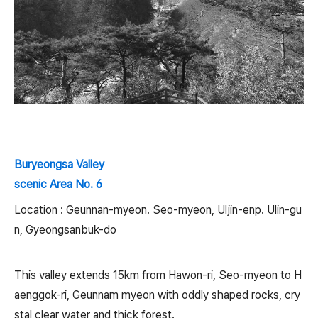
Buryeongsa Valley
scenic Area No. 6
Location : Geunnan-myeon. Seo-myeon, Uljin-enp. Ulin-gu
n, Gyeongsanbuk-do
This valley extends 15km from Hawon-ri, Seo-myeon to H
aenggok-ri, Geunnam myeon with oddly shaped rocks, cry
stal clear water and thick forest.