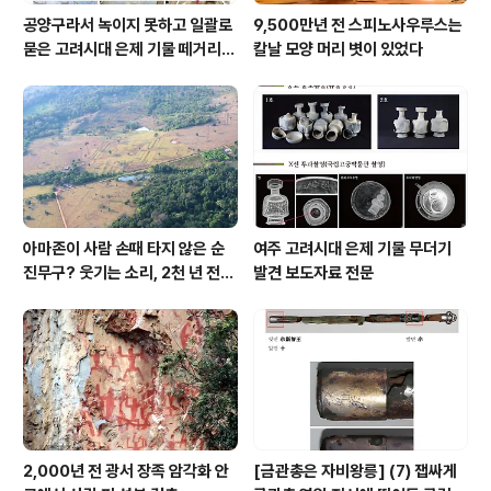
공양구라서 녹이지 못하고 일괄로
9,500만년 전 스피노사우루스는
묻은 고려시대 은제 기물 떼거리로
칼날 모양 머리 볏이 있었다
여주서 발견
아마존이 사람 손때 타지 않은 순
여주 고려시대 은제 기물 무더기
진무구? 웃기는 소리, 2천 년 전에
발견 보도자료 전문
이미 사람 바글바글
2,000년 전 광서 장족 암각화 안
[금관총은 자비왕릉] (7) 잽싸게