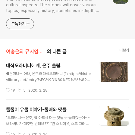
cultural aspects. The stories will cover various
topics, especially history, sometimes in-depth,
sometimes with a light touch. One constant
approach will be to resist any common sense or
구독하기
generalized viewpoint
더보기
여송은의 뮤지엄톡톡
의 다른 글
대식오라버니에게, 온주 올림.
글 내용
●은행나무 아래, 온주와 대식오라버니 (1) https://histor
ylibrary.net/entry/%EC%9D%80%ED%96%89%
EB%82%98%EB%AC%B4-%EC%95%84%EB%9
19
5
2020. 2. 28.
E%98-%EC%98%A8%EC%A3%BC%EC%99%8
0-%EB%8C%80%EC%8B%9D%EC%9D%B4 ●은
행나무 아래, 온주와 대식오라버니 (2) https://historylib
줄줄이 유물 이야기-풀매와 맷돌
rary.net/entry/%EC%9D%80%ED%96%89%EB%
글 내용
82%98%EB%AC%B4-%EC%95%84%EB%9E%9
"오라버니~~온주, 팔 아포서 더는 맷돌 못 돌리겠는데~~
8-%EC%98%A8%EC%A3%BC%EC%99%80-%E
오라버니가 해주면 안돼요??" "뭔 소리여유, 소도 때려 잡
B%8C%80%EC%8B%9D%EC%98%A4%EB%9
을 팔뚝이구먼...." "참나! 이 팔뚝으로 한 번 맞아볼래요??"
D%BC%EB%B2%84%EB%8B%88%EC%B5%9
15
4
2020. 2. 24.