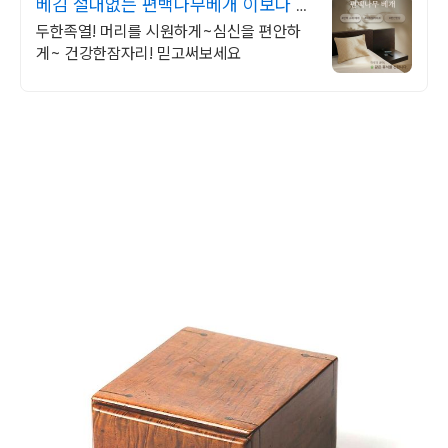
베김 절대없는 편백나무베개 이보다 더
좋을순 없다!
두한족열! 머리를 시원하게~심신을 편안하
게~ 건강한잠자리! 믿고써보세요