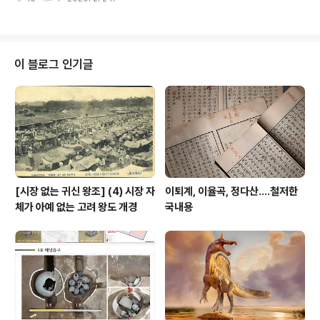
"알았어유. 우리 고운 아가씨 옷에 먹일 풀 만드는거니, 지
C%EC%A2%85%ED%9A%8C 지난 이..
가 돌릴게유. 이리 나와유" "우리? 고운? 흥!!! 제가 할게요.
오라버니 하던 일 해요!" "참나 어느 장단에 맞춰야 하는겨
~~" 용모양 풀매 39.0x34.0, 18세기, 석 풀을 만들기 위
해 물에 불린 쌀이나 밀을 가는 작은 맷돌로 ‘풀매’라고 한
이 블로그 인기글
다. 위짝에 갈 것을 넣고, 매손(맷돌 손잡이)을 잡고 돌리면,
곱게곱게 갈려 아래짝 고랑을 따라 흘러, 쭉 내밀고 있는 용
의 입으로 나온다. 그냥 '맷돌'이라고 부르기에는 뭔가 섭섭
하다. '풀을 만들 때 사용하는..
[시장 없는 귀신 왕조] (4) 시장 자
이퇴계, 이율곡, 정다산....철저한
체가 아예 없는 고려 왕도 개경
국내용