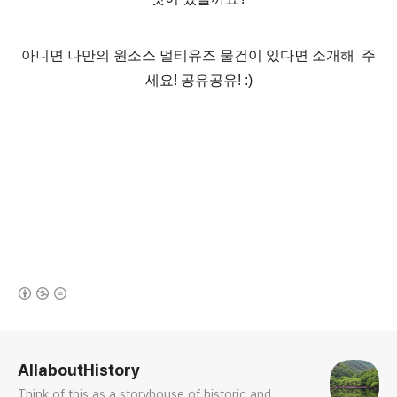
아니면 나만의 원소스 멀티유즈 물건이 있다면 소개해 주
세요! 공유공유! :)
(새창열림)
로그 정보
AllaboutHistory
Think of this as a storyhouse of historic and