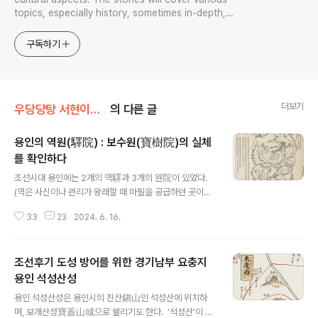
topics, especially history, sometimes in-depth,
sometimes with a light touch. One constant
approach will be to resist any common sense or
구독하기
generalized viewpoint
더보기
우당당탕 서현이의 문화유산 답사기
의 다른 글
용인의 역원(驛院) : 보수원(寶樹院)의 실체
를 확인하다
글 내용
조선시대 용인에는 2개의 역驛과 3개의 원院이 있었다.
(역은 사신이나 관리가 왕래할 때 마필을 공급하던 곳이고,
원은 공공 숙박시설, 즉 여관을 의미한다.)1. 구흥역駒興驛
33
23
2024. 6. 16.
: 현의 남쪽에서 5리 떨어진 곳에 있다.2. 금령역金嶺驛 :
현의 동쪽으로 30리 떨어진 곳에 있었으며, 구흥역과 30
리 간격을 두고 있었다.(18세기 제작된 해동지도에 따르면,
조선후기 도성 방어를 위한 경기남부 요충지
구흥역에는 말이 10필, 금령역에는 말이 5필이라고 하여,
구흥역의 규모가 더 컸음을 알 수 있다.)1. 보시원普施院 :
용인 석성산성
글 내용
현의 서쪽에 있다.2. 홍화원弘化院 : 현의 남쪽에 있다.3.
용인 석성산성은 용인시의 진산鎭山인 석성산에 위치하
금령원金嶺院 : 금령역에서 3리 떨어진 곳에 있다. 이 중
며, 보개산성寶蓋山城으로 불리기도 한다. ‘석성산’이 문