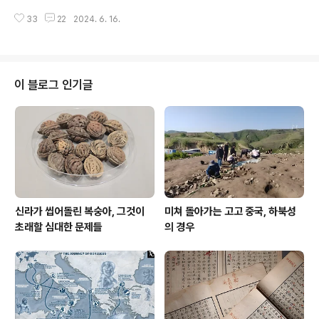
'보시원'은 서변면에 위치했는데, 지금의 보정동 연원마을
헌에서 처음으로 나타난 것은 1633년의 류성룡의 『서애
부근으로 추정된다. 그리고 정확히 언제부터인지는 알..
33
22
2024. 6. 16.
집西厓集』으로 1656년 『대동여지지大同與地誌』가
‘보개산’으로 기록한 것에 비해 더 이른 시기다. 이를 통해
보았을 때‘석성산’이라는 명칭은 17세기 초에 처음으로 등
장하여 사용되었으며, 17세기 초부터 18세기 초반까지의
관찬지리서에서는 보개산으로 지칭되는 것으로 볼 때, ‘석
이 블로그 인기글
성산’은 속칭俗稱의 개념으로 불리기 시작한 것으로 추정
할 수 있다. 석성산성이 조선후기에 도성을 방어하는 경기
남부의 요충지였다는 것은 여러 자료를 통해 확인할 수 있
는데, 대표적으로 서애 류성룡의 다음과 같은 주장을 살필
수 있다. 사도도체찰사四道都體察使 류성룡柳成龍..
신라가 씹어돌린 복숭아, 그것이
미쳐 돌아가는 고고 중국, 하북성
초래할 심대한 문제들
의 경우