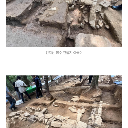
건지산 봉수 건물지 아궁이