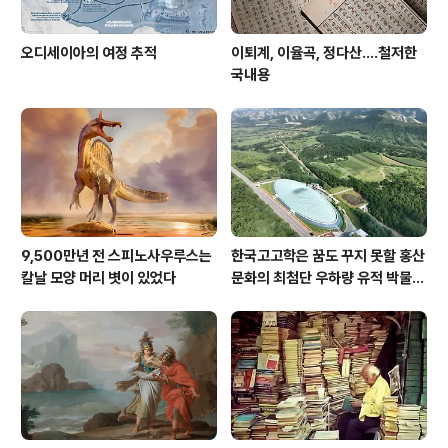
오디세이아의 여정 추적
이퇴계, 이율곡, 정다산....철저한
국내용
9,500만년 전 스피노사우루스는
한국고고학은 꿈도 꾸지 못할 홍산
칼날 모양 머리 볏이 있었다
문화의 최첨단 우하량 유적 박물관
[신화통신]