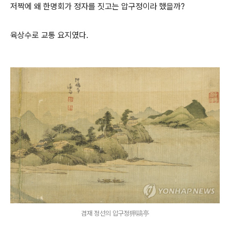
저짝에 왜 한명회가 정자를 짓고는 압구정이라 했을까?
육상수로 교통 요지였다.
겸재 정선의 압구정狎鷗亭