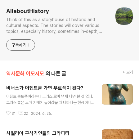
AllaboutHistory
Think of this as a storyhouse of historic and
cultural aspects. The stories will cover various
topics, especially history, sometimes in-depth,
sometimes with a light touch. One constant
approach will be to resist any common sense or
구독하기
generalized viewpoint
더보기
역사문화 이모저모
의 다른 글
비너스가 이집트를 가면 푸르색이 된다?
글 내용
이집트 출토품이라는데 그리스 로마 냄새 나면 볼 것 없다.
그리스 혹은 로마 지배에 들어갔을 때 나타나는 현상이니
말이다.비너스 여신 토르소torso, 아나디오메네anadyo
31
22
2024. 6. 25.
mene, 곧 "바다에서 떠오르는 비너스 Venus Rising Fr
om the Sea "다. 파이앙스 Faience, 이집트 블루, 12c
m.TORSO OF THE GODDESS VENUS, anadyome
시칠리아 구석기인들의 그라피티
ne ("Venus Rising From the Sea"). Faience, Egyp
글 내용