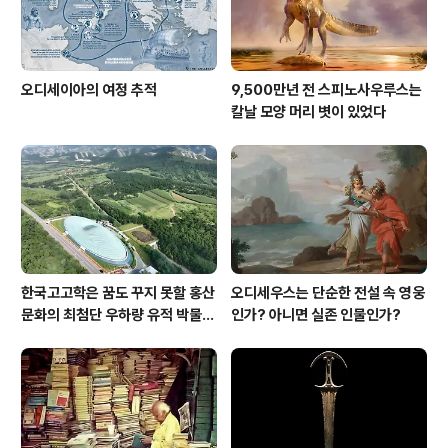
오디세이아의 여정 추적
9,500만년 전 스피노사우루스는
칼날 모양 머리 볏이 있었다
한국고고학은 꿈도 꾸지 못할 홍산
오디세우스는 단순한 전설 속 영웅
문화의 최첨단 우하량 유적 박물관
인가? 아니면 실존 인물인가?
[신화통신]