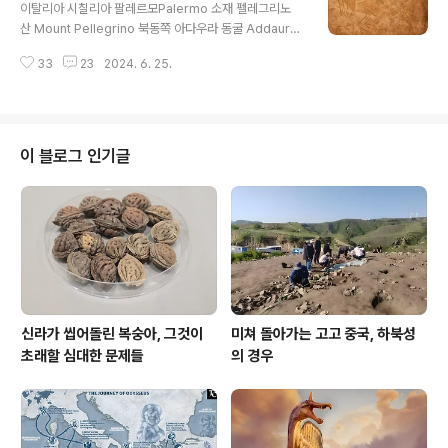
tian blue, 12cms.그리스로마시대 기원전 300~기원후
이탈리아 시칠리아 팔레르모Palermo 소재 펠레그리노
300. Graeco-Roman Period, ca. 30 BC - 300 A
산 Mount Pellegrino 북동쪽 아다우라 동굴 Addaura
D.포르투갈 리스본 칼루스테 굴벤키안 박물관 Now in th
Cave [표기를 보면 더 정확한 발음은 앗따우라 정도일 것
e Calouste Gulbenkian Mus..
33
23
2024. 6. 25.
이다.] 이라는 데서 발견되었다는 후기 에피그라베티아Epi
gravetian와 초기 중석기시대 Mesolithic period 에
걸치는 기원전 2만~1만5천년 무렵 고대 인류에 의한 낙서
질이라고. 그라피티는 본능인가?
이 블로그 인기글
신라가 씹어돌린 복숭아, 그것이
미쳐 돌아가는 고고 중국, 하북성
초래할 심대한 문제들
의 경우