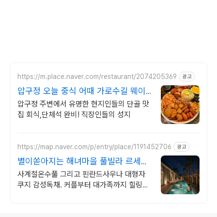
https://m.place.naver.com/restaurant/2074205369
광고
압구정 오늘 중식 어때 가로수길 웨이
팅맛집
압구정 주변에서 유명한 현지인들의 단골 맛
집 회식,단체석 완비! 직장인들의 성지
https://map.naver.com/p/entry/place/1191452706
광고
별이쏟아지는 해녀마을 풀빌라 르세라
핌도 다녀간 감성풀빌라
사계절온수풀 그리고 핀란드사우나 대형자
쿠지 감성독채. 커플부터 대가족까지 힐링숙
소 여행피로 녹이는 온수풀과 스파, 불멍.제
주해녀마을 돌담길 속에서느끼는 온전한휴
식
로그 정보