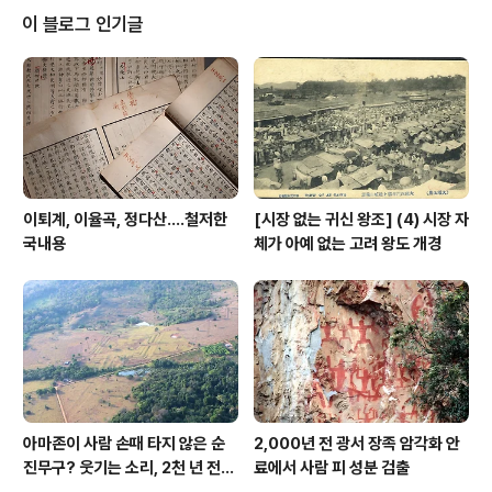
이 블로그 인기글
이퇴계, 이율곡, 정다산....철저한
[시장 없는 귀신 왕조] (4) 시장 자
국내용
체가 아예 없는 고려 왕도 개경
아마존이 사람 손때 타지 않은 순
2,000년 전 광서 장족 암각화 안
진무구? 웃기는 소리, 2천 년 전에
료에서 사람 피 성분 검출
이미 사람 바글바글