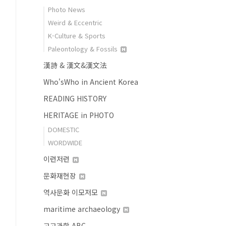
Photo News
Weird & Eccentric
K-Culture & Sports
Paleontology & Fossils
漢詩 & 漢文&漢文法
Who'sWho in Ancient Korea
READING HISTORY
HERITAGE in PHOTO
DOMESTIC
WORDWIDE
이런저런
문화재현장
역사문화 이모저모
maritime archaeology
고고과학 ABC