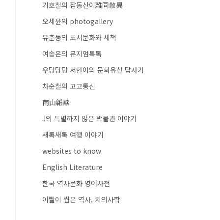
기호철의 잡동산이雜同散異
오세윤의 photogallery
유춘동의 도서문화와 세책
여송은의 뮤지엄톡톡
우당당탕 서현이의 문화유산 답사기
차순철의 고고통신
南山雜談
J의 특별하지 않은 박물관 이야기
새록새록 여행 이야기
websites to know
English Literature
한국 역사문화 영어사전
이빨이 씹은 역사, 치의사학