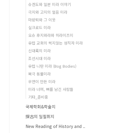
슈겐도와 일본 미라 이야기
극지와 고지의 얼음 미라
마왕퇴와 그 이웃
실크로드 미라
오슈 후지와라와 히라이즈미
유럽 교회의 썩지않는 성직자 미라
신대륙의 미라
조선시대 미라
유럽 니탄 미라 (Bog Bodies)
북극 동물미라
우연이 만든 미라
미라 너머, 뼈를 남긴 사람들
기타_준비중
국제학회&학술지
探古의 일필휘지
New Reading of History and ..