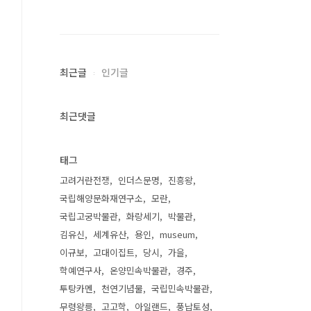
최근글
인기글
최근댓글
태그
고려거란전쟁
인더스문명
진흥왕
국립해양문화재연구소
모란
국립고궁박물관
화랑세기
박물관
김유신
세계유산
용인
museum
이규보
고대이집트
당시
가을
학예연구사
온양민속박물관
경주
투탕카멘
천연기념물
국립민속박물관
무령왕릉
고고학
아일랜드
풍납토성