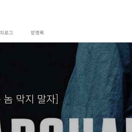
치로그
방명록
 놈 막지 말자]