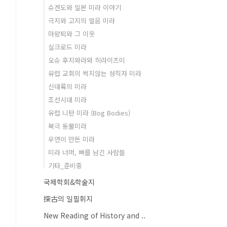
슈겐도와 일본 미라 이야기
극지와 고지의 얼음 미라
마왕퇴와 그 이웃
실크로드 미라
오슈 후지와라와 히라이즈미
유럽 교회의 썩지않는 성직자 미라
신대륙의 미라
조선시대 미라
유럽 니탄 미라 (Bog Bodies)
북극 동물미라
우연이 만든 미라
미라 너머, 뼈를 남긴 사람들
기타_준비중
국제학회&학술지
探古의 일필휘지
New Reading of History and ..