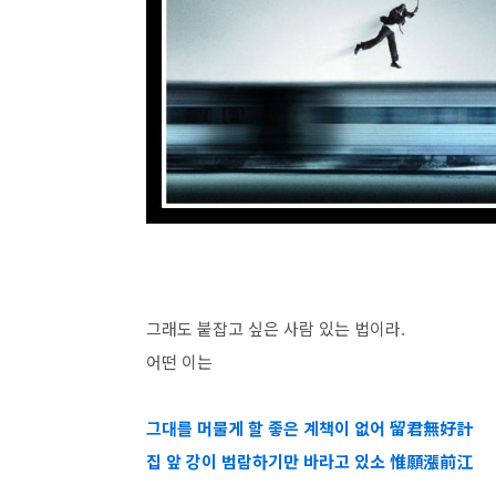
그래도 붙잡고 싶은 사람 있는 법이라.
어떤 이는
그대를 머물게 할 좋은 계책이 없어 留君無好計
집 앞 강이 범람하기만 바라고 있소 惟願漲前江