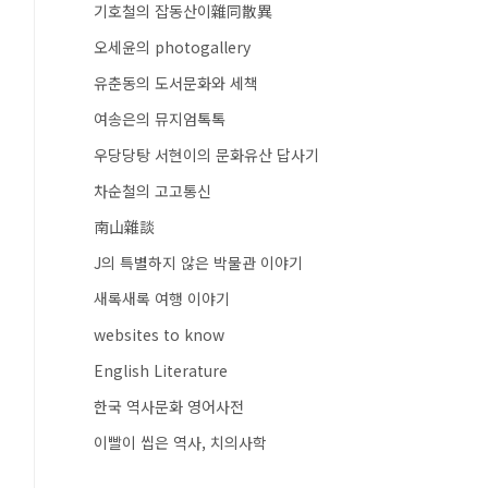
기호철의 잡동산이雜同散異
오세윤의 photogallery
유춘동의 도서문화와 세책
여송은의 뮤지엄톡톡
우당당탕 서현이의 문화유산 답사기
차순철의 고고통신
南山雜談
J의 특별하지 않은 박물관 이야기
새록새록 여행 이야기
websites to know
English Literature
한국 역사문화 영어사전
이빨이 씹은 역사, 치의사학