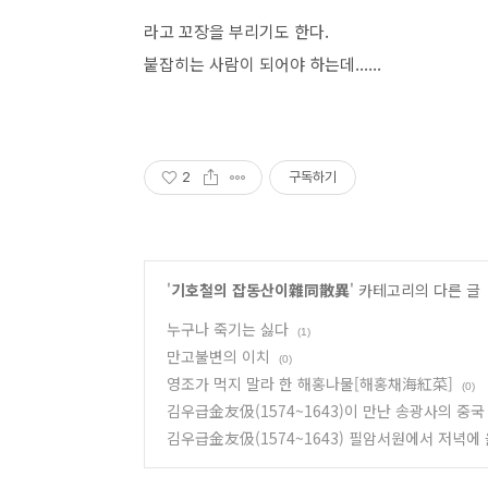
라고 꼬장을 부리기도 한다.
붙잡히는 사람이 되어야 하는데......
2
구독하기
'
기호철의 잡동산이雜同散異
' 카테고리의 다른 글
누구나 죽기는 싫다
(1)
만고불변의 이치
(0)
영조가 먹지 말라 한 해홍나물[해홍채海紅菜]
(0)
김우급金友伋(1574~1643)이 만난 송광사의 중국
김우급金友伋(1574~1643) 필암서원에서 저녁에