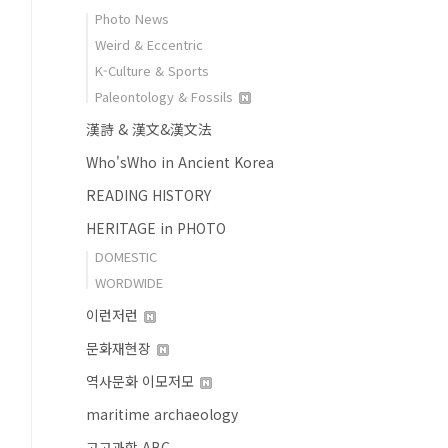
Photo News
Weird & Eccentric
K-Culture & Sports
Paleontology & Fossils
漢詩 & 漢文&漢文法
Who'sWho in Ancient Korea
READING HISTORY
HERITAGE in PHOTO
DOMESTIC
WORDWIDE
이런저런
문화재현장
역사문화 이모저모
maritime archaeology
고고과학 ABC