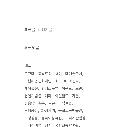
최근글
인기글
최근댓글
태그
고고학
풍납토성
용인
학예연구사
국립해양문화재연구소
고대이집트
세계유산
인더스문명
이규보
모란
천연기념물
미라
아일랜드
가을
진흥왕
경주
김유신
박물관
투탕카멘
화랑세기
국립고궁박물관
무령왕릉
동국이상국집
고려거란전쟁
그리스여행
당시
국립민속박물관