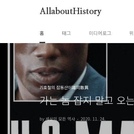
본문 바로가기
AllaboutHistory
홈
태그
미디어로그
위
기호철의 잡동산이雜同散異
가는 놈 잡지 말고 오는
by 세상의 모든 역사
2020. 11. 24.