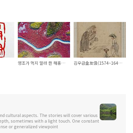
영조가 먹지 말라 한 해홍나물[해홍채海紅菜]
김우급金友伋(1574~1643)이 만난 송광사의 중국 승려
nd cultural aspects. The stories will cover various
depth, sometimes with a light touch. One constant
nse or generalized viewpoint