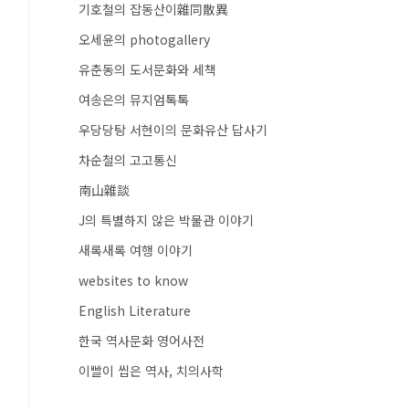
기호철의 잡동산이雜同散異
오세윤의 photogallery
유춘동의 도서문화와 세책
여송은의 뮤지엄톡톡
우당당탕 서현이의 문화유산 답사기
차순철의 고고통신
南山雜談
J의 특별하지 않은 박물관 이야기
새록새록 여행 이야기
websites to know
English Literature
한국 역사문화 영어사전
이빨이 씹은 역사, 치의사학