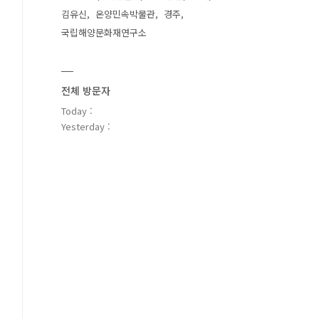
김유신
온양민속박물관
경주
국립해양문화재연구소
전체 방문자
Today :
Yesterday :