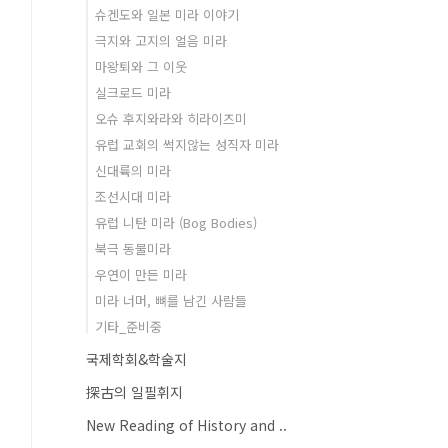
슈겐도와 일본 미라 이야기
극지와 고지의 얼음 미라
마왕퇴와 그 이웃
실크로드 미라
오슈 후지와라와 히라이즈미
유럽 교회의 썩지않는 성직자 미라
신대륙의 미라
조선시대 미라
유럽 니탄 미라 (Bog Bodies)
북극 동물미라
우연이 만든 미라
미라 너머, 뼈를 남긴 사람들
기타_준비중
국제학회&학술지
探古의 일필휘지
New Reading of History and ..