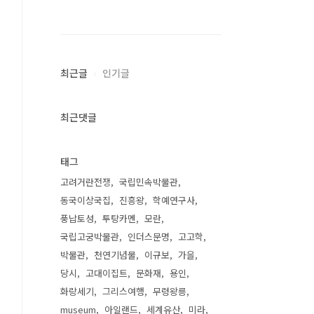
최근글
인기글
최근댓글
태그
고려거란전쟁
국립민속박물관
동국이상국집
진흥왕
학예연구사
풍납토성
투탕카멘
모란
국립고궁박물관
인더스문명
고고학
박물관
천연기념물
이규보
가을
당시
고대이집트
문화재
용인
화랑세기
그리스여행
무령왕릉
museum
아일랜드
세계유산
미라