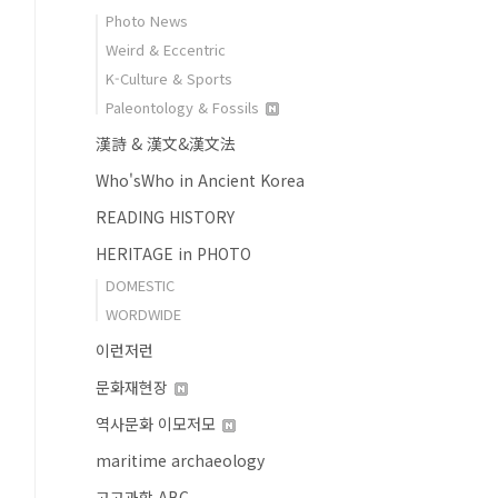
Photo News
Weird & Eccentric
K-Culture & Sports
Paleontology & Fossils
漢詩 & 漢文&漢文法
Who'sWho in Ancient Korea
READING HISTORY
HERITAGE in PHOTO
DOMESTIC
WORDWIDE
이런저런
문화재현장
역사문화 이모저모
maritime archaeology
고고과학 ABC