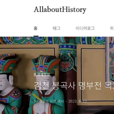
본문 바로가기
AllaboutHistory
홈
태그
미디어로그
위
문화재현장
김천 봉곡사 명부전 
by 세상의 모든 역사
2023. 8. 12.