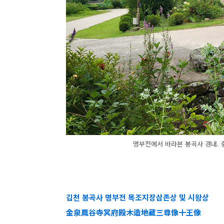
명부전에서 바라본 봉곡사 경내. 
김천 봉곡사 명부전 목조지장삼존상 및 시왕상
金泉鳳谷寺冥府殿木造地藏三尊像十王像