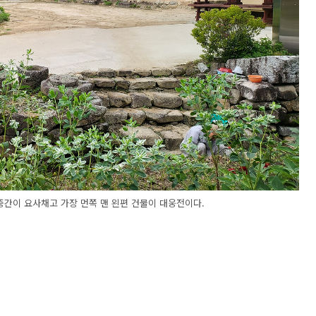
중간이 요사채고 가장 먼쪽 맨 왼편 건물이 대웅전이다.