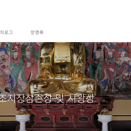
치로그
방명록
목조지장삼존상 및 시왕상