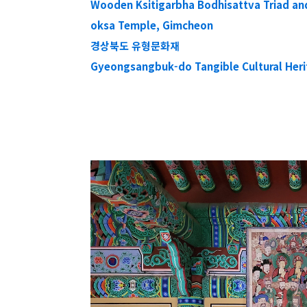
Wooden Ksitigarbha Bodhisattva Triad an
oksa Temple, Gimcheon
경상북도 유형문화재
Gyeongsangbuk-do Tangible Cultural Her