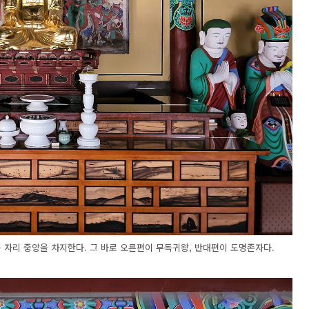
 자리 중앙을 차지한다. 그 바로 오른편이 무독귀왕, 반대편이 도명존자다.