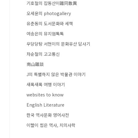
기호철의 잡동산이雜同散異
오세윤의 photogallery
유춘동의 도서문화와 세책
여송은의 뮤지엄톡톡
우당당탕 서현이의 문화유산 답사기
차순철의 고고통신
南山雜談
J의 특별하지 않은 박물관 이야기
새록새록 여행 이야기
websites to know
English Literature
한국 역사문화 영어사전
이빨이 씹은 역사, 치의사학