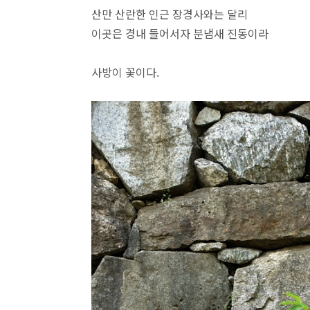
산만 산란한 인근 장경사와는 달리
이곳은 경내 들어서자 분냄새 진동이라
사방이 꽃이다.