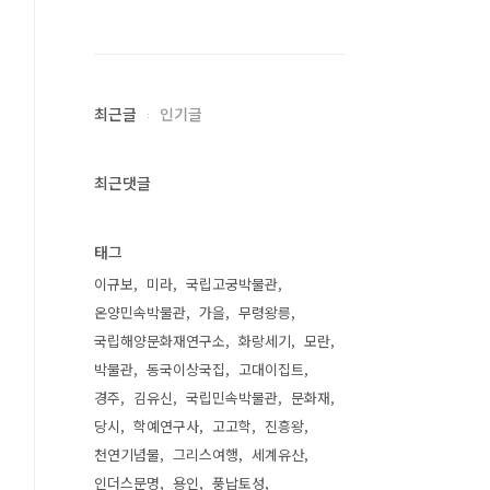
최근글
인기글
최근댓글
태그
이규보
미라
국립고궁박물관
온양민속박물관
가을
무령왕릉
국립해양문화재연구소
화랑세기
모란
박물관
동국이상국집
고대이집트
경주
김유신
국립민속박물관
문화재
당시
학예연구사
고고학
진흥왕
천연기념물
그리스여행
세계유산
인더스문명
용인
풍납토성