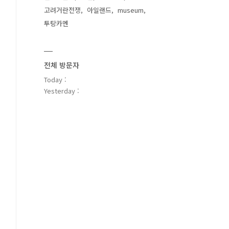
고려거란전쟁
아일랜드
museum
투탕카멘
전체 방문자
Today :
Yesterday :