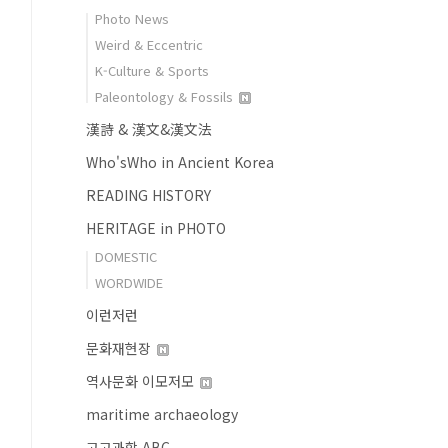
Photo News
Weird & Eccentric
K-Culture & Sports
Paleontology & Fossils
漢詩 & 漢文&漢文法
Who'sWho in Ancient Korea
READING HISTORY
HERITAGE in PHOTO
DOMESTIC
WORDWIDE
이런저런
문화재현장
역사문화 이모저모
maritime archaeology
고고과학 ABC