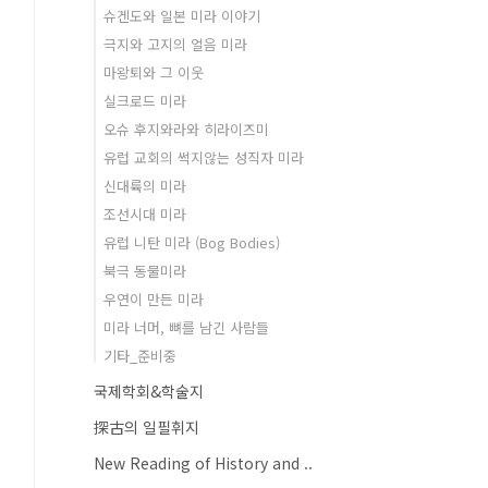
슈겐도와 일본 미라 이야기
극지와 고지의 얼음 미라
마왕퇴와 그 이웃
실크로드 미라
오슈 후지와라와 히라이즈미
유럽 교회의 썩지않는 성직자 미라
신대륙의 미라
조선시대 미라
유럽 니탄 미라 (Bog Bodies)
북극 동물미라
우연이 만든 미라
미라 너머, 뼈를 남긴 사람들
기타_준비중
국제학회&학술지
探古의 일필휘지
New Reading of History and ..