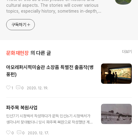
cultural aspects. The stories will cover various
topics, especially history, sometimes in-depth,
sometimes with a light touch. One constant
approach will be to resist any common sense or
구독하기
generalized viewpoint
더보기
문화재현장
의 다른 글
아모레퍼시픽미술관 소장품 특별전 출품작(병
풍편)
글 내용
1
0
2020. 12. 19.
파주목 복원사업
글 내용
민선7기 시정백서 작성하다가 문득 민선6기 시정백서가
생각나서 찾아봤더니 당시 파주목 복원으로 작성했던 게
남아있었다. 다행히 느리지만 계획한대로 학술연구가 차근
0
0
2020. 12. 17.
차근 진행중이다. 2017년 말인가 2018년 초에 작성했던