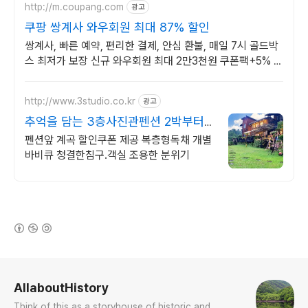
http://m.coupang.com
광고
쿠팡 쌍계사 와우회원 최대 87% 할인
쌍계사, 빠른 예약, 편리한 결제, 안심 환불, 매일 7시 골드박
스 최저가 보장 신규 와우회원 최대 2만3천원 쿠폰팩+5% 추
가적립 혜택! 여행도 이제 쿠팡에서!
http://www.3studio.co.kr
광고
추억을 담는 3층사진관펜션 2박부터
바비큐숯 무료!!
펜션앞 계곡 할인쿠폰 제공 복층형독채 개별
바비큐 청결한침구.객실 조용한 분위기
(새창열림)
로그 정보
AllaboutHistory
Think of this as a storyhouse of historic and