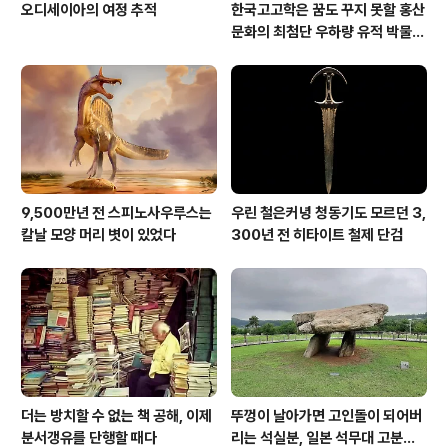
오디세이아의 여정 추적
한국고고학은 꿈도 꾸지 못할 홍산
문화의 최첨단 우하량 유적 박물관
[신화통신]
9,500만년 전 스피노사우루스는
우린 철은커녕 청동기도 모르던 3,
칼날 모양 머리 볏이 있었다
300년 전 히타이트 철제 단검
더는 방치할 수 없는 책 공해, 이제
뚜껑이 날아가면 고인돌이 되어버
분서갱유를 단행할 때다
리는 석실분, 일본 석무대 고분의