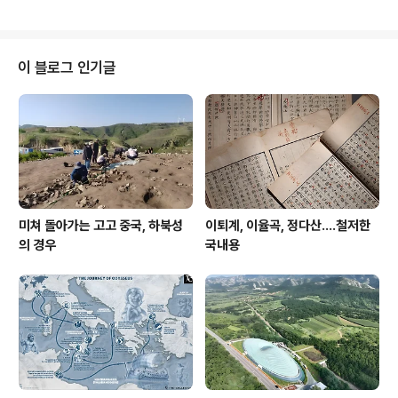
거 같은데 짧게 존재했던 문화유산팀의 흔적이 보인다. 제
목 : 파주목 복원 가. 추진배경 및 개요 파주시의 조선시대
행정치소였던 파주목은 1459년(세조 5) 10월 2일에 자성
왕비의 내향이라 하여 원평부를 승진시켜 파주목으로 삼은
이 블로그 인기글
이래로, 1895년(고종 32) 파주목이 파주군으로 바뀔 때까
지 그 규모와 지위를 유지하고 있었으며, 임금의 파주목 행
궁 유숙과 관련된 기록이 남아 있는 등 파주목은 고대부터
서울과 개성을 잇는 교통의 요지에 해당하는 곳으로서 경
기 서부의 행정과 교통의 중심..
미쳐 돌아가는 고고 중국, 하북성
이퇴계, 이율곡, 정다산....철저한
의 경우
국내용