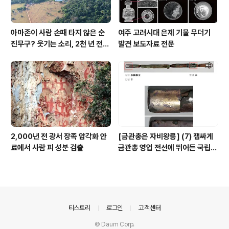
아마존이 사람 손때 타지 않은 순
여주 고려시대 은제 기물 무더기
진무구? 웃기는 소리, 2천 년 전에
발견 보도자료 전문
이미 사람 바글바글
2,000년 전 광서 장족 암각화 안
[금관총은 자비왕릉] (7) 잽싸게
료에서 사람 피 성분 검출
금관총 영업 전선에 뛰어든 국립박
물관, 하지만 잘못 고른 영업사원
의안내
티스토리
로그인
고객센터
© Daum Corp.