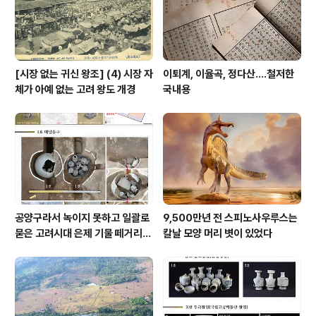
[시장 없는 귀신 왕조] (4) 시장 자
이퇴계, 이율곡, 정다산....철저한
체가 아예 없는 고려 왕도 개경
국내용
공양구라서 녹이지 못하고 일괄로
9,500만년 전 스피노사우루스는
묻은 고려시대 은제 기물 떼거리로
칼날 모양 머리 볏이 있었다
여주서 발견