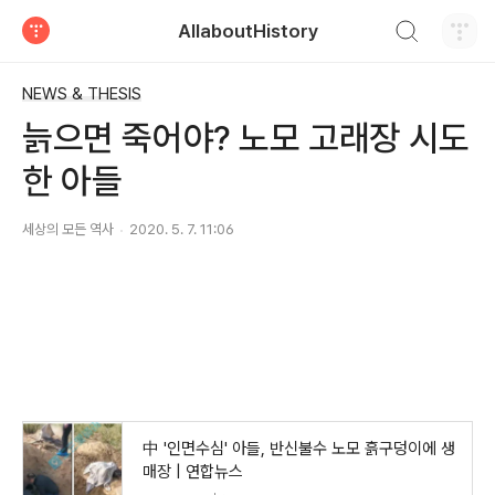
검색하기
AllaboutHistory
티스토리
NEWS & THESIS
늙으면 죽어야? 노모 고래장 시도
한 아들
세상의 모든 역사
2020. 5. 7. 11:06
中 '인면수심' 아들, 반신불수 노모 흙구덩이에 생
매장 | 연합뉴스