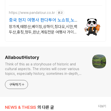
https://www.pandatour.co.kr
광고
중국 현지 여행사 판다투어 노쇼핑,노
옵션,노팁
장가계,태항산,베이징,상하이,칭다오,시안,백
두산,충칭,청두,윈난,계림전문 여행사 가이드
불친절시 여행비용 전액 환불,기후에 맞게 출
발 날짜 조율
로그 정보
AllaboutHistory
Think of this as a storyhouse of historic and
cultural aspects. The stories will cover various
topics, especially history, sometimes in-depth,
sometimes with a light touch. One constant
approach will be to resist any common sense or
구독하기
generalized viewpoint
더보기
NEWS & THESIS
의 다른 글