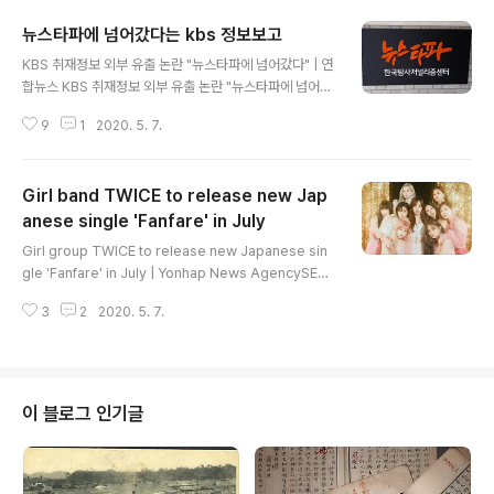
뉴스타파에 넘어갔다는 kbs 정보보고
글 내용
KBS 취재정보 외부 유출 논란 "뉴스타파에 넘어갔다" | 연
합뉴스 KBS 취재정보 외부 유출 논란 "뉴스타파에 넘어갔
다", 이정현기자, 문화뉴스 (송고시간 2020-05-07 10:1
9
1
2020. 5. 7.
1) www.yna.co.kr 기사에서는 '내부보고'라는 표현을 썼
는데, 이걸 흔히 언론계에서는 '정보보고'라 하는 것이다.
취재과정 역시 하나의 서사시라, 독자 혹은 시청자가 보는
Girl band TWICE to release new Jap
뉴스는 완성품에 지나지 않지만, 그것을 생산하는 무수한
과정이 농축해 있음은 무론毋論이다. 출발 역시 여러 과정
anese single 'Fanfare' in July
글 내용
이 있을 수가 있는데, 제보라고 해서 기자사회 외부에서 던
Girl group TWICE to release new Japanese sin
지는 파장이 있고, 해당 기자 혹은 그들을 감독하는 자리에
gle 'Fanfare' in July | Yonhap News AgencySEO
있는 사람이 술자리 같은 데서 물어오는 정보가 바탕이 되
UL, May 6 (Yonhap) -- K-pop sensation TWICE
기도 한다. 나아가 한국언론계 고질로 통하기도 하지만, 이
3
2
2020. 5. 7.
will release a new Japanese single, "F...en.yna.c
른바 ..
o.kr Girl group TWICE to release new Japanes
e single 'Fanfare' in July K-pop 15:53 May 06, 2
020 SEOUL, May 6 (Yonhap) -- K-pop sensation
TWICE will release a new Japanese single, "Fan
이 블로그 인기글
fare," in July, with the aim of m..