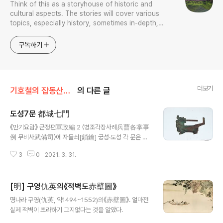
Think of this as a storyhouse of historic and
cultural aspects. The stories will cover various
topics, especially history, sometimes in-depth,
sometimes with a light touch. One constant
approach will be to resist any common sense or
구독하기
generalized viewpoint
더보기
기호철의 잡동산이雜同散異
의 다른 글
도성7문 都城七門
글 내용
《만기요람》 군정편軍政編 2 〈병조각장사례兵曹各掌事
例 무비사武備司〉에 자물쇠[鎖鑰] 궁성·도성 각 문은 자
물쇠가 만일 파손된 것이 있으면 용호영龍虎營에서 수리
3
0
2021. 3. 31.
하여 주며, 물자[物力]는 호조에서 지출한다. 도성 7문의
자물쇠는 문마다 2개씩을 만들어 두고, 파손되면 곧 바꿔
쓰도록 한다.[鎖鑰○宮城，都城各門鎖鑰。若有破傷
[明] 구영仇英의《적벽도赤壁圖》
則自龍虎營修改以給。而物力。戶曹支下。都城七
글 내용
門鎖鑰。每門各二。有傷替用。] 라고 하였고, 《육전
명나라 구영(仇英, 약1494~1552)의《赤壁圖》. 얼마전
조례》 권7 병전 갱생색梗栍色 총례(總例)에도 마찬가지
실제 적벽이 초라하기 그지없다는 것을 알았다.
다. 하지만 이런저런 자료를 찾아봐도 도성 7문都城七門