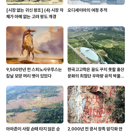
[시장 없는 귀신 왕조] (4) 시장 자
오디세이아의 여정 추적
체가 아예 없는 고려 왕도 개경
9,500만년 전 스피노사우루스는
한국고고학은 꿈도 꾸지 못할 홍산
칼날 모양 머리 볏이 있었다
문화의 최첨단 우하량 유적 박물관
[신화통신]
아마존이 사람 손때 타지 않은 순
2,000년 전 광서 장족 암각화 안