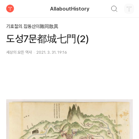
검색하기
AllaboutHistory
티스토리
기호철의 잡동산이雜同散異
도성7문都城七門(2)
세상의 모든 역사
2021. 3. 31. 19:16