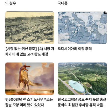
의 경우
국내용
[시장 없는 귀신 왕조] (4) 시장 자
오디세이아의 여정 추적
체가 아예 없는 고려 왕도 개경
9,500만년 전 스피노사우루스는
한국고고학은 꿈도 꾸지 못할 홍산
칼날 모양 머리 볏이 있었다
문화의 최첨단 우하량 유적 박물관
[신화통신]