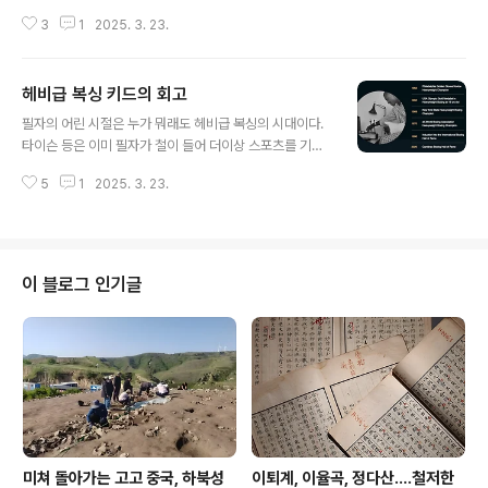
퇴했을 때가 필자 기억으로는 국민학교 때였다. 조지 포먼
3
1
2025. 3. 23.
의 1차 전성기 때, 그러니까 처음 세계챔피언이 되었을 때
는 필자 기억으론 말이 별로 없었다. 말을 할 필요가 없었
다. 시합 때 패면 되니까. 그는 인상이 한마디로 더러웠
헤비급 복싱 키드의 회고
다. 거기다 집요하게 패는 측면이 있어 맞다가 상대가 맛이
글 내용
가도 봐주는 법이 없었다. 필자 기억으론알리와 대결 때, 소
필자의 어린 시절은 누가 뭐래도 헤비급 복싱의 시대이다.
위 정글의 결투인가, 거기서 우리나라도 그때 생중계를 했
타이슨 등은 이미 필자가 철이 들어 더이상 스포츠를 기다
던 걸로 기억하는데 (당시에는 생중계가 정말 드물었다. 외
리며 보던 시절의 복서는 아니었고, 필자의 어린 시절은 알
화 때문에..)알리 응원 일색이었다. 조지 포먼은 1차 은퇴
5
1
2025. 3. 23.
리, 포먼, 그리고 조 프레이저의 시대다. 이 세 사람은 사실
전 우리나라에서도 인기가 별로 였다. 그런 그가 은퇴 후 복
프로필이 비슷하다. 세 사람 모두 올림픽 복싱에서 금메달
귀를 했다고 들었을..
을 땄고프로로 전향 후 헤비급 챔프에 올랐다. 세 사람을 서
로간에 물고 물리며 치고 받았다. 필자 기억으로 알리와 프
레이저는 승패를 주고 받았고 포먼은 알리에게 진 기록만
이 블로그 인기글
있고 프레이저는 포먼에게 진 기록만 있다. 이 세 사람 중에
가장 지금 덜 알려진 사람이 아마 조 프레이저일 텐데, 그
이유는 나머지 두 사람 못지 않게 대단한 인물이지만 스토
리가 뚜렷하지 않아 그렇다. 알리는 흑인의 자존심, 베트남
전쟁과 맞물려 굵직..
미쳐 돌아가는 고고 중국, 하북성
이퇴계, 이율곡, 정다산....철저한