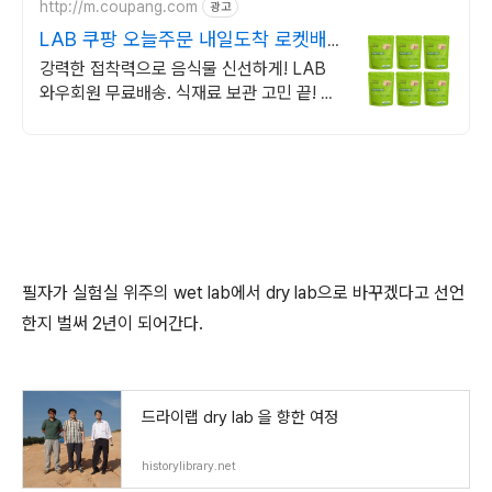
http://m.coupang.com
광고
LAB 쿠팡 오늘주문 내일도착 로켓배
송
강력한 접착력으로 음식물 신선하게! LAB
와우회원 무료배송. 식재료 보관 고민 끝! 꽉
잡아주는 랩, 쿠팡에서 만나보세요.
필자가 실험실 위주의 wet lab에서 dry lab으로 바꾸겠다고 선언
한지 벌써 2년이 되어간다.
드라이랩 dry lab 을 향한 여정
historylibrary.net