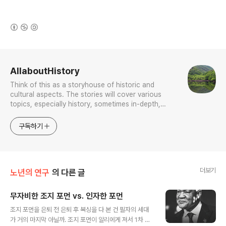
(새창열림)
로그 정보
AllaboutHistory
Think of this as a storyhouse of historic and
cultural aspects. The stories will cover various
topics, especially history, sometimes in-depth,
sometimes with a light touch. One constant
approach will be to resist any common sense or
구독하기
generalized viewpoint
더보기
노년의 연구
의 다른 글
무자비한 조지 포먼 vs. 인자한 포먼
글 내용
조지 포먼을 은퇴 전 은퇴 후 복싱을 다 본 건 필자의 세대
가 거의 마지막 아닐까. 조지 포먼이 알리에게 져서 1차 은