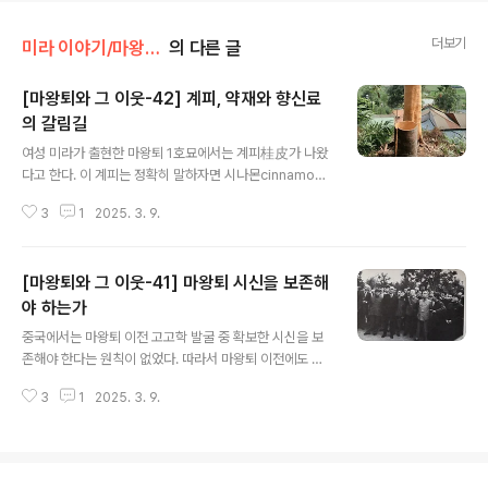
더보기
미라 이야기/마왕퇴와 그 이웃
의 다른 글
[마왕퇴와 그 이웃-42] 계피, 약재와 향신료
의 갈림길
글 내용
여성 미라가 출현한 마왕퇴 1호묘에서는 계피桂皮가 나왔
다고 한다. 이 계피는 정확히 말하자면 시나몬cinnamon
이 아니다. 계피에 대한 기록은 동아시아에서는 신농본초
3
1
2025. 3. 9.
경에 처음 나오는 것으로 되어 있어문헌상으로는 후한대
이전으로 올라가기 어렵다는데 마왕퇴 1호묘에서 계피가
나왔으니 전한대에도 계피가 쓰였음이 실물로 입증되었
[마왕퇴와 그 이웃-41] 마왕퇴 시신을 보존해
다. 원래 계피는 우리나라는 대체로 수입종이라 계피 자체
는 동아시아산이 아니라 남아시아에서 들어왔다고 보는 경
야 하는가
글 내용
우가 있지만 이는 정확히 말하자면 반만 옳은 것이다. 계피
중국에서는 마왕퇴 이전 고고학 발굴 중 확보한 시신을 보
에는 남아시아 산 실론계피 Cinnamomum verum와 중
존해야 한다는 원칙이 없었다. 따라서 마왕퇴 이전에도 비
국 산 육계肉桂(Cinnamomum cassia)가 있는데 이 둘
교적 온전하게 보존된 시신이 출현했고그 사실이 보고서에
은 동일 속이지만 종이 서로 다르다. 전통적으로 남아시아
3
1
2025. 3. 9.
적시되어 있음에도 제대로 보존되지 않고 사라진 경우가
와 중국에서 각각 오랫동안 재배[혹은 자..
많다. 예를 들어 산동에서 발견된 명나라 노황왕 주단의 시
신은 미라 상태로 발견되었다고 하는데전혀 수습되지 않고
어디론가 사라졌다. 명나라 신종의 릉인 정릉은 1957년에