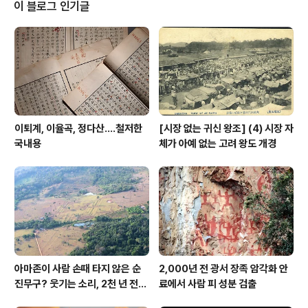
서 1959년 사이에 발굴되었는데이 무덤에서는 신종과 왕
이 블로그 인기글
비 일족의 시신이 발견되었다고 한다. 아마도 인골 상태로
계속 보존되었던 것 같지만 1966년 문화대혁명 와중에
"지주계급의 우두머리인 만력제를 타도"한다는 명목하에
홍위병에 의해 모두 태워졌다. 때문에 마왕퇴의 시신 역시
발굴 직후 이는 보존할지 그렇지 않고 없애버..
이퇴계, 이율곡, 정다산....철저한
[시장 없는 귀신 왕조] (4) 시장 자
국내용
체가 아예 없는 고려 왕도 개경
아마존이 사람 손때 타지 않은 순
2,000년 전 광서 장족 암각화 안
진무구? 웃기는 소리, 2천 년 전에
료에서 사람 피 성분 검출
이미 사람 바글바글