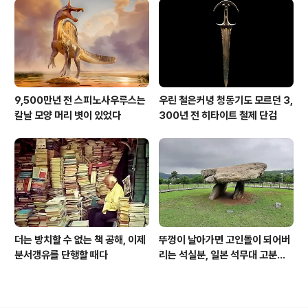
9,500만년 전 스피노사우루스는
우린 철은커녕 청동기도 모르던 3,
칼날 모양 머리 볏이 있었다
300년 전 히타이트 철제 단검
더는 방치할 수 없는 책 공해, 이제
뚜껑이 날아가면 고인돌이 되어버
분서갱유를 단행할 때다
리는 석실분, 일본 석무대 고분의
경우