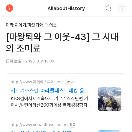
검색하기
AllaboutHistory
티스토리
미라 이야기/마왕퇴와 그 이웃
[마왕퇴와 그 이웃-43] 그 시대
의 조미료
日莫途遠
2025. 3. 9. 10:33
http://www.제이에스투어.com
광고
키르기스스탄 아라콜패스트레킹 윤도
현키르기스탄방문시현지진행
KBS걸어서세계속으로 키르기스스탄편 기
획사,알틴아라샨200회이상 트레킹경험자가
진행
http://www.sonantravel.com/
광고