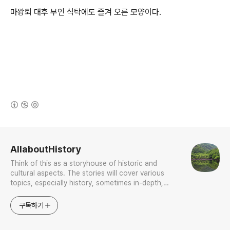
마왕퇴 대후 부인 식탁에도 즐겨 오른 모양이다.
(새창열림)
로그 정보
AllaboutHistory
Think of this as a storyhouse of historic and
cultural aspects. The stories will cover various
topics, especially history, sometimes in-depth,
sometimes with a light touch. One constant
approach will be to resist any common sense or
구독하기
generalized viewpoint