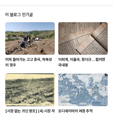
도 한 모습을 보니, 그러면서도 무슨 코디네이터 coordin
ator 라는 직책도 쓰는 듯한데, 우리한테 익숙한 직책으로
는 어느 정도에 해당하느냐 물은 적 있으니, 과장이나 부장
이 블로그 인기글
정도에 해당한다 한다. 그러고 보면 꽤 높은 자리를 차지한
셈인데, 우리 말로는 국제문화재보존복구연구센터 정도로
옮기는 저 국제기구에 안착한 느낌이 있다. 그 위로 실무를
총괄하는 사람이 있고, 그 위로 이 기구를 총괄하는 대빵 사
무총장이 있으니, 흔히..
미쳐 돌아가는 고고 중국, 하북성
이퇴계, 이율곡, 정다산....철저한
의 경우
국내용
[시장 없는 귀신 왕조] (4) 시장 자
오디세이아의 여정 추적