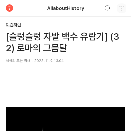
검색하기
AllaboutHistory
티스토리
이런저런
[슬렁슬렁 자발 백수 유람기] (3
2) 로마의 그믐달
세상의 모든 역사
2023. 11. 9. 13:04