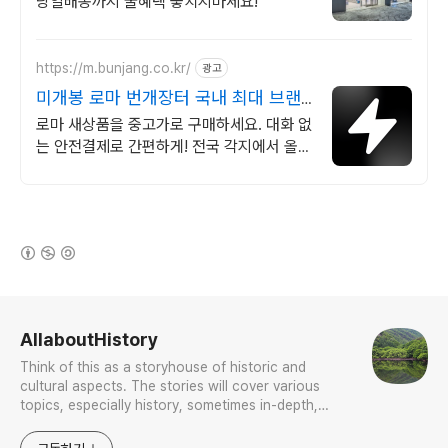
당일배송까지 꿀혜택 놓치지마세요!
https://m.bunjang.co.kr/
광고
미개봉 로마 번개장터 국내 최대 브랜
드 중고거래
로마 새상품을 중고가로 구매하세요. 대화 없
는 안전결제로 간편하게! 전국 각지에서 올라
오는 전국구 최다 상품 매일 10만 개 이상의
신규 상품 업로드
(새창열림)
로그 정보
AllaboutHistory
Think of this as a storyhouse of historic and
cultural aspects. The stories will cover various
topics, especially history, sometimes in-depth,
sometimes with a light touch. One constant
approach will be to resist any common sense or