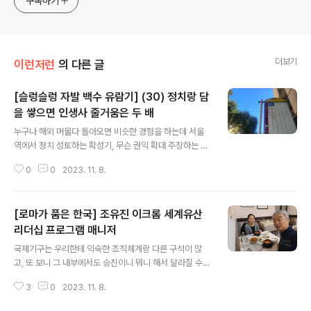
구독하기
generalized viewpoint
더보기
이런저런
의 다른 글
[슬렁슬렁 자발 백수 유람기] (30) 정치랑 담
을 쌓으면 인생사 줄거움은 두 배
글 내용
누구나 해외 머물다 돌아오면 비슷한 경험을 하는데 서울
역에서 정치 성토하는 확성기, 무슨 권익 확대 주장하는 째
진 목소리, 불신지옥 개독 노래 들으면 산통 다 깨진다. 내
0
0
2023. 11. 8.
가 아무리 저에서 초연하고 싶어도 피할 데가 없는 데가 대
한민국이라 하다 못해 시골 마을회관 가도 온통 정치타령
이라 내가 아무리 일본어를 몰라도 이태리어를 몰라도 예
[로마가 품은 한국] 조유진 이크롬 세계유산
서 뇐네들까지 가세해 정치 성토하는 말을 듣지 못했다. 그
렇다고 이들이 민도가 낮아서일까? 그렇다고 우리가 민도
리더십 프로그램 매니저
글 내용
가 높아서일까? 아니면 내가 잠깐의 과객 방랑객이라서 피
국제기구는 우리한테 익숙한 조직체계랑 다른 구석이 많
상만 보았기 때문일까? 나와 있으니 정치는 자고로 이러해
고, 또 보니 그 내부에서도 승진이니 뭐니 해서 달라질 수밖
야 한다는 헛소리 듣지 않아 좋다. 물론 불편한 점이 한둘이
에 없을 테지만, 암튼 근자 인터뷰를 보면 이탈리아 수도 로
리오만 그래도 저 꼴 안보니 속이나 시원하다. 로마 오니 신
3
0
2023. 11. 8.
마에 근거지를 둔 ICCROM 이라는 문화재 관련 국제기구
통방통하게도 정치 잡소리 지껄이는 페친..
에서 세계유산 리더십 프로그램 매니저라 스스로 소개하기