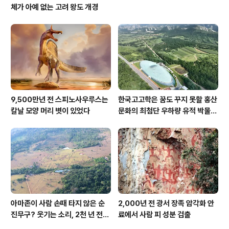
체가 아예 없는 고려 왕도 개경
9,500만년 전 스피노사우루스는
한국고고학은 꿈도 꾸지 못할 홍산
칼날 모양 머리 볏이 있었다
문화의 최첨단 우하량 유적 박물관
[신화통신]
아마존이 사람 손때 타지 않은 순
2,000년 전 광서 장족 암각화 안
진무구? 웃기는 소리, 2천 년 전에
료에서 사람 피 성분 검출
이미 사람 바글바글