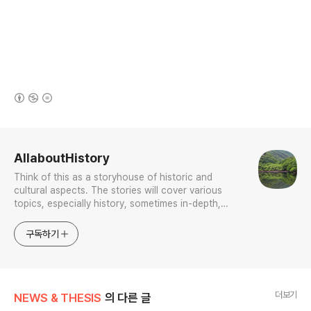
(새창열림)
로그 정보
AllaboutHistory
Think of this as a storyhouse of historic and
cultural aspects. The stories will cover various
topics, especially history, sometimes in-depth,
sometimes with a light touch. One constant
approach will be to resist any common sense or
구독하기
generalized viewpoint
더보기
NEWS & THESIS
의 다른 글