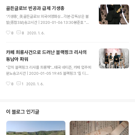
골든글로브 빈공과 급제 기생충
글 내용
'기생충', 美골든글로브 외국어영화상…각본·감독상은 불
발(종합3보)송고시간 | 2020-01-06 13:30봉준호 "놀
라운 일…우리가 쓰는 단 하나의 언어는 영화"영화·드라마
8
8
2020. 1. 6.
통틀어 한국 콘텐츠로 전인미답 고지…아카데미상 수상도
청신호부문별 작품상에 '1917'·'원스 어폰 어 타임…인 할
리우드''한국계' 아콰피나, 뮤지컬·코미디 여우주연상…2년
카페 희롱사건으로 드러난 블랙핑크 리사의
연속 재미한국계 수상 외국어영화상과 각본상, 그리고 감
독상 3개 부분 올해 제77회 골든글로브어워즈 후보에 오
동남아 파워
글 내용
른 봉준호 감독 '기생충'이 외국어영화상을 갉아먹었다. 내
"감히 블랙핑크 리사를 희롱해"…태국 네티즌, 카페 업주에
심으로는 2개 이상, 개중에서도 감독상을 먹었음 싶었지
분노송고시간 | 2020-01-05 19:45 블랙핑크 '킬 디스
만, 그래도 이게 어딘가? 많은 소개가 있듯이 골든글로브
러브' 뮤비 유튜브 7억뷰 돌파송고시간 | 2020-01-05 1
어워즈는 다음달 열린 아카데미상, 일명 오스카상과 더불
8
1
2020. 1. 6.
0:49페이스북트위터카카오스토리더보기인쇄확대축소 어
어 미국 영화를 대표하는 양대 시..
제 블랙핑크를 주인공으로 내세운 우리 공장 두 기사다. 이
블랙핑크와 관련해서는 동남아시아에서 인기가 가히 절대
라 하지 않을 수 없음을 내 최근 작은 경험을 통해 전한 바
있으니, 일정 우리 공장 자체 행사에 초대된 태국 언론계 종
이 블로그 인기글
사자들과 만나 이런저런 얘기하다 보니, 이들이 한결같이
화제로 올린 이가 바로 저 걸그룹 멤버 리사였다. 리사를 입
에 올리는 그네들 표정에는 뭐랄까 자부심이랄까 이런 게
대단함이 물씬 묻어났다. 덧붙여 태국사람들한테 영국 프