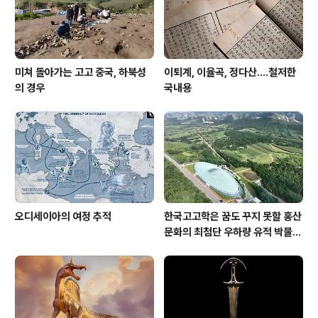
로미어리그 레스터시..
미쳐 돌아가는 고고 중국, 하북성
이퇴계, 이율곡, 정다산....철저한
의 경우
국내용
오디세이아의 여정 추적
한국고고학은 꿈도 꾸지 못할 홍산
문화의 최첨단 우하량 유적 박물관
[신화통신]