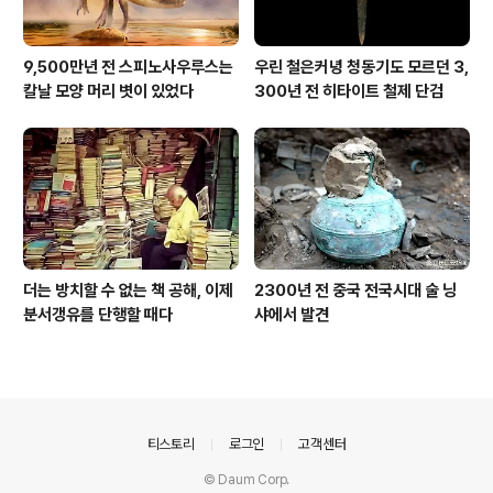
9,500만년 전 스피노사우루스는
우린 철은커녕 청동기도 모르던 3,
칼날 모양 머리 볏이 있었다
300년 전 히타이트 철제 단검
더는 방치할 수 없는 책 공해, 이제
2300년 전 중국 전국시대 술 닝
분서갱유를 단행할 때다
샤에서 발견
의안내
티스토리
로그인
고객센터
© Daum Corp.