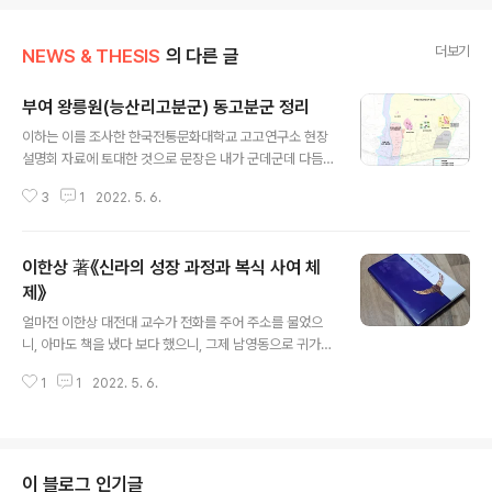
더보기
NEWS & THESIS
의 다른 글
부여 왕릉원(능산리고분군) 동고분군 정리
글 내용
이하는 이를 조사한 한국전통문화대학교 고고연구소 현장
설명회 자료에 토대한 것으로 문장은 내가 군데군데 다듬
었고 읽기를 위해 문단 디자인을 했음을 밝힌다. 1) 1호분
3
1
2022. 5. 6.
(1) 위치와 조사과정 고분은 능산리산 남쪽 구릉에 있는 동
고분군 동편 능선 아래쪽에 위치한다. 시굴조사에서 봉분,
묘광墓壙(무덤구덩이-인용자) 윤곽선, 일제강점기 조사
이한상 著《신라의 성장 과정과 복식 사여 체
흔적 등이 확인되어 위치를 어느 정도 추정할 수 있었다. 이
고분은 일제강점기 동고분군 배치도를 참고하면 1호분으
제》
글 내용
로 판단된다. 고분은 봉분이 남아있으나 그 경계 돌무더기
얼마전 이한상 대전대 교수가 전화를 주어 주소를 물었으
열이 확인되지 않아 조사는 묘광과 일제강점기 조사 자료
니, 아마도 책을 냈다 보다 했으니, 그제 남영동으로 귀가하
등을 통해 무덤방 위치와 규모를 파악한 후 묘광 장축 방향
니 이 책이 와 있다. 제대로 본문은 펼치지 못하고 서문과
을 주축으로 삼아 너비 100㎝인 十자둑을 설치해 진행했
1
1
2022. 5. 6.
목차 정도만 훑었으니, 요새는 오래 책을 붙잡지 못해 언제
다. 표면 흙을 제거하자 봉분(암갈색점..
쯤 이를 통독할까 하는 두려움은 없지는 않으나, 우선 이런
책이 나왔다는 사실만 소개하고자 한다. 살피니 이번 책
《신라의 성장 과정과 복식 사여 체제》(서경문화사)가 고고
학도로 주로 신라사에 천착하는 저자한테는 6번째 정도 단
이 블로그 인기글