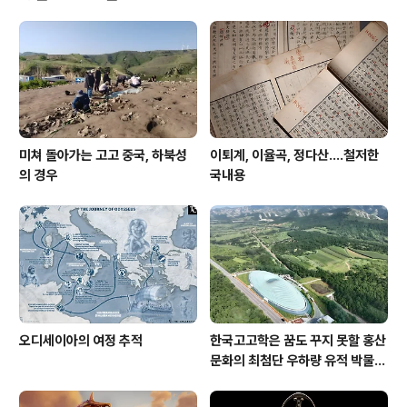
행본이 아닌가 하거니와, 서문을 읽다가 느닷없이 내 이름
이 보여서 맥락을 살피니 《황금의 나라 신라》(2004, 김영
사) 출간에 얽힌 기억을 끄집어낸 것이 아닌가? 그 서문은
서문이라기보다는 자신의 고고학 여정을 간략히 정리하면
서 주변 사람들과의 교유를 간..
미쳐 돌아가는 고고 중국, 하북성
이퇴계, 이율곡, 정다산....철저한
의 경우
국내용
오디세이아의 여정 추적
한국고고학은 꿈도 꾸지 못할 홍산
문화의 최첨단 우하량 유적 박물관
[신화통신]