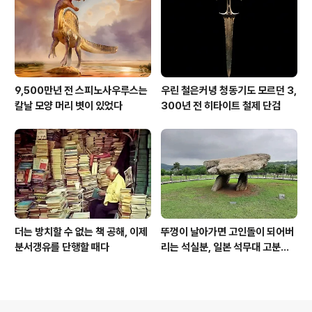
9,500만년 전 스피노사우루스는
우린 철은커녕 청동기도 모르던 3,
칼날 모양 머리 볏이 있었다
300년 전 히타이트 철제 단검
더는 방치할 수 없는 책 공해, 이제
뚜껑이 날아가면 고인돌이 되어버
분서갱유를 단행할 때다
리는 석실분, 일본 석무대 고분의
경우