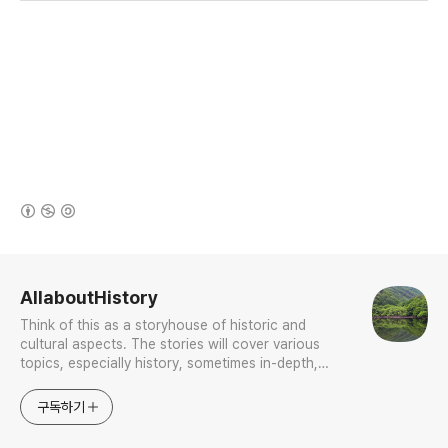
(새창열림)
로그 정보
AllaboutHistory
Think of this as a storyhouse of historic and
cultural aspects. The stories will cover various
topics, especially history, sometimes in-depth,
sometimes with a light touch. One constant
approach will be to resist any common sense or
구독하기
generalized viewpoint