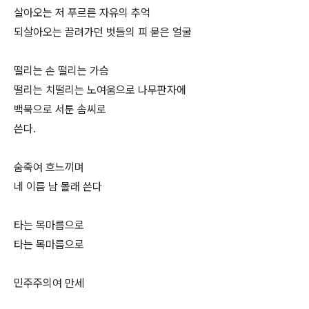
살아오는 저 푸르른 자유의 추억
되살아오는 끌려가던 벗들의 피 묻은 얼굴
떨리는 손 떨리는 가슴
떨리는 치떨리는 노여움으로 나무판자에
백묵으로 서툰 솜씨로
쓴다.
숨죽여 흐느끼며
네 이름 남 몰래 쓴다
타는 목마름으로
타는 목마름으로
민주주의여 만세