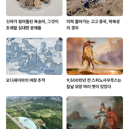
신라가 씹어돌린 복숭아, 그것이
미쳐 돌아가는 고고 중국, 하북성
초래할 심대한 문제들
의 경우
오디세이아의 여정 추적
9,500만년 전 스피노사우루스는
칼날 모양 머리 볏이 있었다