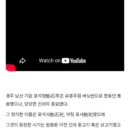
경주 남산 기슭 포석정鮑石亭은 유흥주점 버닝썬으로 한동안 통
용했으나, 당당한 신라의 종묘였다.
그 정식한 이름은 포석사鮑石祀, 약칭 포사鮑祀였으며
그것이 등장한 시기는 법흥왕 이전 신라 중고기 혹은 상고기였고