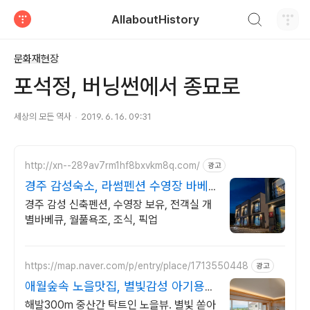
검색하기
AllaboutHistory
티스토리
문화재현장
포석정, 버닝썬에서 종묘로
세상의 모든 역사
2019. 6. 16. 09:31
http://xn--289av7rm1hf8bxvkm8q.com/
광고
경주 감성숙소, 라썸펜션 수영장 바베
큐 스파펜션
경주 감성 신축펜션, 수영장 보유, 전객실 개
별바베큐, 월풀욕조, 조식, 픽업
https://map.naver.com/p/entry/place/1713550448
광고
애월숲속 노을맛집, 별빛감성 아기용품
완벽구비, 대가족
해발300m 중산간 탁트인 노을뷰. 별빛 쏟아