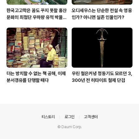
한국고고학은 꿈도 꾸지 못할 홍산
오디세우스는 단순한 전설 속 영웅
문화의 최첨단 우하량 유적 박물관
인가? 아니면 실존 인물인가?
[신화통신]
더는 방치할 수 없는 책 공해, 이제
우린 철은커녕 청동기도 모르던 3,
분서갱유를 단행할 때다
300년 전 히타이트 철제 단검
의안내
티스토리
로그인
고객센터
© Daum Corp.