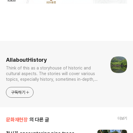
로그 정보
AllaboutHistory
Think of this as a storyhouse of historic and
cultural aspects. The stories will cover various
topics, especially history, sometimes in-depth,
sometimes with a light touch. One constant
approach will be to resist any common sense or
구독하기
generalized viewpoint
더보기
문화재현장
의 다른 글