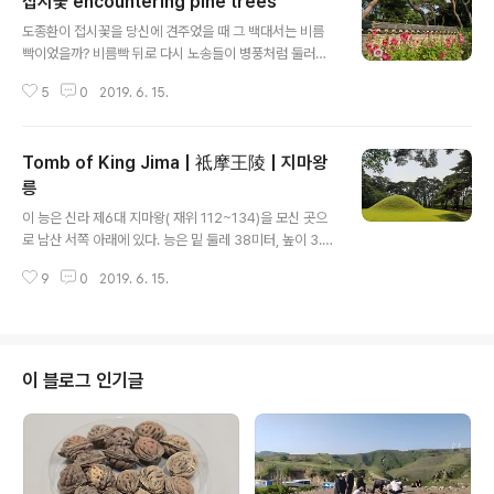
접시꽃 encountering pine trees
글 내용
도종환이 접시꽃을 당신에 견주었을 때 그 백대서는 비름
빡이었을까? 비름빡 뒤로 다시 노송들이 병풍처럼 둘러쳤
으니 빛나는 건 접시꽃인가 소나무인가? 아님 비름빡인가?
5
0
2019. 6. 15.
포석정 비름빡 비낀 접시꽃 붉음 한창이라 천년사직 종말
을 기뻐하리라
Tomb of King Jima | 祗摩王陵 | 지마왕
릉
글 내용
이 능은 신라 제6대 지마왕( 재위 112~134)을 모신 곳으
로 남산 서쪽 아래에 있다. 능은 밑 둘레 38미터, 높이 3.4
미터로 흙을 둥글게 쌓아 올린 형태이며 별다른 특징은 없
9
0
2019. 6. 15.
다. 지마왕은 파사왕婆婆王의 아들로 태어나 23년간 재
위하면서 가야, 왜구, 말갈의 침입을 막아 국방을 튼튼히 했
다. This is the tomb of King Jimar. 112-134 AD, th
e sixth king of the Silla Kingdom. It is located at t
he foot of the western part of Mt. Namsan. The r
이 블로그 인기글
ound earthen mound measures 38m in circumfe
rence and 3.4m in height. King Jima was ..