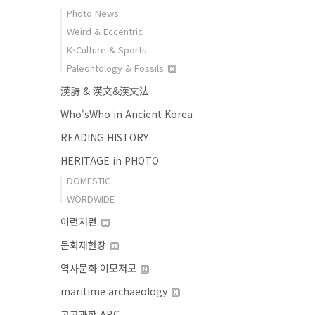
Photo News
Weird & Eccentric
K-Culture & Sports
Paleontology & Fossils
漢詩 & 漢文&漢文法
Who'sWho in Ancient Korea
READING HISTORY
HERITAGE in PHOTO
DOMESTIC
WORDWIDE
이런저런
문화재현장
역사문화 이모저모
maritime archaeology
고고과학 ABC