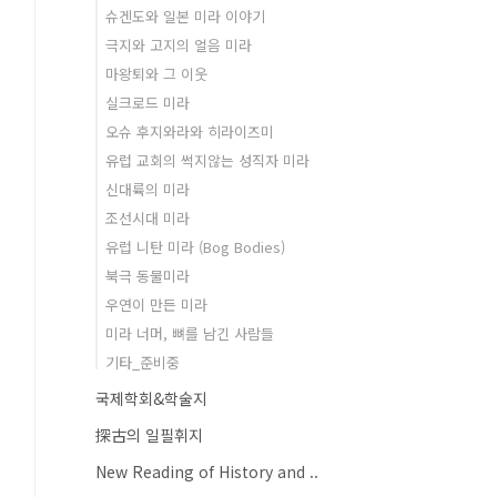
슈겐도와 일본 미라 이야기
극지와 고지의 얼음 미라
마왕퇴와 그 이웃
실크로드 미라
오슈 후지와라와 히라이즈미
유럽 교회의 썩지않는 성직자 미라
신대륙의 미라
조선시대 미라
유럽 니탄 미라 (Bog Bodies)
북극 동물미라
우연이 만든 미라
미라 너머, 뼈를 남긴 사람들
기타_준비중
국제학회&학술지
探古의 일필휘지
New Reading of History and ..