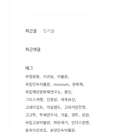
최근글
인기글
최근댓글
태그
무령왕릉
이규보
박물관
국립민속박물관
museum
문화재
국립해양문화재연구소
용인
그리스여행
진흥왕
세계유산
고대이집트
아일랜드
고려거란전쟁
고고학
학예연구사
가을
경주
모란
국립고궁박물관
화랑세기
인더스문명
동국이상국집
온양민속박물관