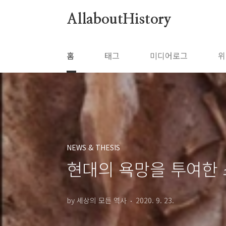
본문 바로가기
AllaboutHistory
홈
태그
미디어로그
위
NEWS & THESIS
현대의 욕망을 투여한
by 세상의 모든 역사
2020. 9. 23.