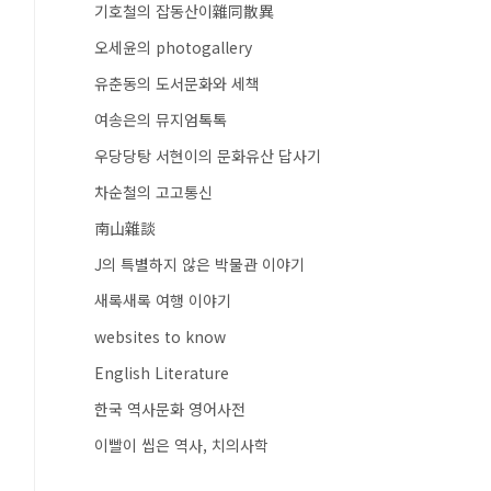
기호철의 잡동산이雜同散異
오세윤의 photogallery
유춘동의 도서문화와 세책
여송은의 뮤지엄톡톡
우당당탕 서현이의 문화유산 답사기
차순철의 고고통신
南山雜談
J의 특별하지 않은 박물관 이야기
새록새록 여행 이야기
websites to know
English Literature
한국 역사문화 영어사전
이빨이 씹은 역사, 치의사학