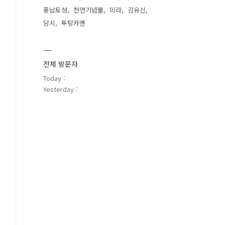
풍납토성
천연기념물
미라
김유신
당시
투탕카멘
전체 방문자
Today :
Yesterday :