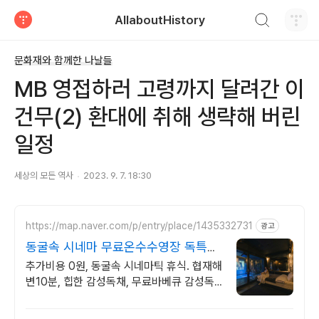
검색하기
AllaboutHistory
티스토리
문화재와 함께한 나날들
MB 영접하러 고령까지 달려간 이
건무(2) 환대에 취해 생략해 버린
일정
세상의 모든 역사
2023. 9. 7. 18:30
https://map.naver.com/p/entry/place/1435332731
광고
동굴속 시네마 무료온수수영장 독특하
고 아늑한 나만의아지트
추가비용 0원, 동굴속 시네마틱 휴식. 협재해
변10분, 힙한 감성독채, 무료바베큐 감성독
채,동굴의 아늑함 풀사이드 시네마의 낭만.
잊지못할 태교여행&커플여행의 완성