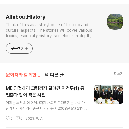
로그 정보
AllaboutHistory
Think of this as a storyhouse of historic and
cultural aspects. The stories will cover various
topics, especially history, sometimes in-depth,
sometimes with a light touch. One constant
approach will be to resist any common sense or
구독하기
generalized viewpoint
더보기
문화재와 함께한 나날들
의 다른 글
MB 영접하러 고령까지 달려간 이건무(1) 유
인촌과 같이 찍은 사진
글 내용
이제는 노땅 되어 이제나저제나 퇴직 기다리기는 나랑 마
찬가지인 사진기자 출신 배재만 옹이 2008년 5월 21일
친히 고령 대가야박물관 현장까지 납시어 촬영하고는 발행
2
0
2023. 9. 7.
한 이 사진 설명은 이렇다. 대가야 박물관 둘러보는 이 대통
령 (고령=연합뉴스) 배재만 기자 = 이명박 대통령이 21일