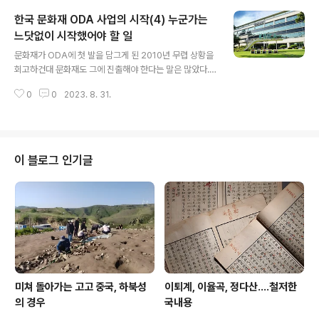
경북 고령군 대가야 박물관을 방문, 김관용 경북도지사(오
한국 문화재 ODA 사업의 시작(4) 누군가는
른쪽), 유인촌 문화체육관광부 장관(왼쪽에서 두번째) 등과
함께 얘기를 나누고 있다. 제목에 문제가 좀 있다. 이건 대
느닷없이 시작했어야 할 일
글 내용
가야박물관을 둘러보는 장면이 아닌 까닭이다. 대가야박물
문화재가 ODA에 첫 발을 담그게 된 2010년 무렵 상황을
관 어느 공간인지는 이쪽에서 일하는 사람들이 알 터이고,
회고하건대 문화재도 그에 진출해야 한다는 말은 많았다.
아무튼 사진을 보면 왼편에서 시작하면 첫 분은 내가 모르
이를 위해 문화재청 쪽에서도 움직이지 않은 것은 아니지
겠고, 그 다음이 유인촌 문화체육관광부 장관(아따 젊게 보
0
0
2023. 8. 31.
만 번번이 좌절했다고 안다.따라서 저 일, 곧 정병국 당시
인다), 그 다음분은 아리까리..
국회 교육문방위원장이 라오스 현지에서 부아손 총리를 면
담해 양국 문화재 분야 교류를 위한 협의를 한 일은 그렇게
무수하게 말만 많고 공허한 메아리에 지나지 아니한 그 목
소리를 구체로 실천할 발판을 마련했다는 점에서 획기라
이 블로그 인기글
해야 한다.실제 저를 깃발로 삼아 문화재가 마침내 ODA에
깃발을 꽂았기 때문이다.물론 저 일은 문화재청을 들쑤셨
으니 저 합의는 사전에 문화재청과 그 어떤 사전협의도 없
었던 까닭이다.당시 문화재청 교류협력과 실무를 맡았던
모씨는 앞선 포스팅에 느닷없이 치닥거리하느..
미쳐 돌아가는 고고 중국, 하북성
이퇴계, 이율곡, 정다산....철저한
의 경우
국내용