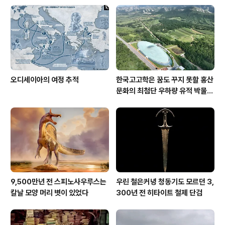
오디세이아의 여정 추적
한국고고학은 꿈도 꾸지 못할 홍산
문화의 최첨단 우하량 유적 박물관
[신화통신]
9,500만년 전 스피노사우루스는
우린 철은커녕 청동기도 모르던 3,
칼날 모양 머리 볏이 있었다
300년 전 히타이트 철제 단검