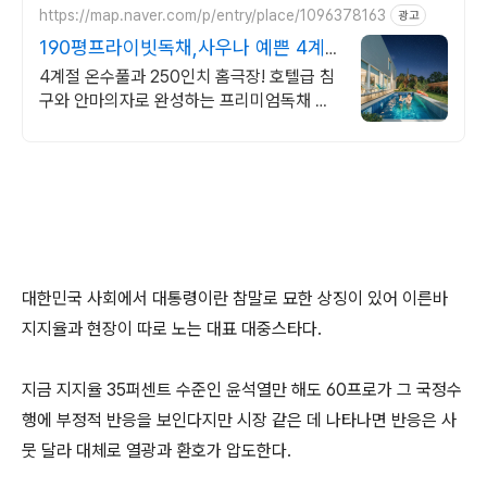
https://map.naver.com/p/entry/place/1096378163
광고
190평프라이빗독채,사우나 예쁜 4계
절 온수수영장 힐링
4계절 온수풀과 250인치 홈극장! 호텔급 침
구와 안마의자로 완성하는 프리미엄독채 별
빛 자쿠지와 불멍의 낭만! 스타일러와 사우나
로 완성하는 세심한 배려의 감성숙소
대한민국 사회에서 대통령이란 참말로 묘한 상징이 있어 이른바
지지율과 현장이 따로 노는 대표 대중스타다.
지금 지지율 35퍼센트 수준인 윤석열만 해도 60프로가 그 국정수
행에 부정적 반응을 보인다지만 시장 같은 데 나타나면 반응은 사
뭇 달라 대체로 열광과 환호가 압도한다.