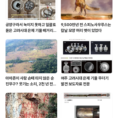
공양구라서 녹이지 못하고 일괄로
9,500만년 전 스피노사우루스는
묻은 고려시대 은제 기물 떼거리로
칼날 모양 머리 볏이 있었다
여주서 발견
아마존이 사람 손때 타지 않은 순
여주 고려시대 은제 기물 무더기
진무구? 웃기는 소리, 2천 년 전에
발견 보도자료 전문
이미 사람 바글바글