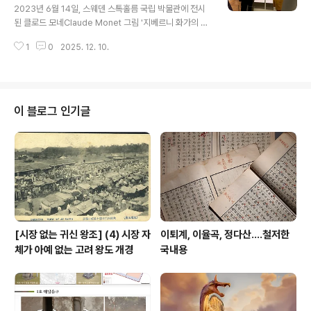
연방지방법원의 에이미 버먼 잭슨Amy Berman Jacks
2023년 6월 14일, 스웨덴 스톡홀름 국립 박물관에 전시
on 판사는 마틴에게 유죄 판결 이후 이미 복역한 기간을 감
된 클로드 모네Claude Monet 그림 '지베르니 화가의 정
안하여 18개월 형을 선고하는 것 외에도 4,062달러 배상
원The Artist's Garden at Giverny'에 환경 단체 '아테
금restitution과 200달러..
1
0
2025. 12. 10.
르살 바트마르커Atersall Vatmarker' 로고를 새긴 티셔
츠를 입은 두 젊은 여성이 페인트를 칠했다. 스톡홀름 법원
은 월요일, 클로드 모네 그림을 보호하는 진열장에 붉은 페
인트를 칠한 혐의로 기소된 6명 활동가들에게 무죄를 선고
했다. 법원은 이들이 작품을 훼손할 의도가 없었다고 판단
이 블로그 인기글
했다. 파리의 오르세 미술관에서 스웨덴 국립 박물관으로
대여되어 인상파와 정원을 주제로 열린 전시회에 전시 중
이던 모네의 그림, (1900)에 2023년 6월, 두 젊은 여성이
분홍색과 보라색 아이리스가 화려하게 그려진 그..
[시장 없는 귀신 왕조] (4) 시장 자
이퇴계, 이율곡, 정다산....철저한
체가 아예 없는 고려 왕도 개경
국내용