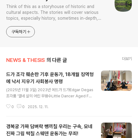
Think of this as a storyhouse of historic and
cultural aspects. The stories will cover various
topics, especially history, sometimes in-depth,
sometimes with a light touch. One constant
approach will be to resist any common sense or
구독하기
generalized viewpoint
더보기
NEWS & THESIS
의 다른 글
드가 조각 훼손한 기후 운동가, 18개월 징역형
에 낙서 지우기 사회봉사 명령
글 내용
(2025년 11월 3일) 2023년 에드가 드가Edgar Degas
조각품 '열네 살의 어린 무용수Little Dancer Aged Fou
rteen'을 보호하는 유리 진열장에 페인트를 칠한 기후 운
0
0
2025. 12. 11.
동가 티모시 마틴Timothy Martin이 18개월 징역형을 선
고받았다.이번 주. 마틴은 지난 4월 공모 및 정부 재산 손괴
혐의로 유죄 판결을 받았다.이 소식은 마틴이 거주하는 노
경복궁 가짜 담벼락 뺑끼칠 우리는 구속, 모네
스캐롤라이나주 롤리에 있는 지역 신문인 뉴스 앤 옵서버
(News & Observer)에서 처음 보도했다.워싱턴 D.C.
진짜 그림 떡칠 스웨덴 운동가는 무죄!
글 내용