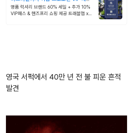
10% 할인쿠폰
명품 럭셔리 브랜드 60% 세일 + 추가 10%
VIP패스 & 핸즈프리 쇼핑 제공 트래블맵 x
비스터빌리지 여름 프로모션 추가 10% 할인
혜택 제공
영국 서퍽에서 40만 년 전 불 피운 흔적
발견