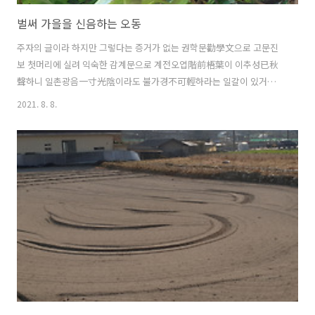
벌써 가을을 신음하는 오동
주자의 글이라 하지만 그렇다는 증거가 없는 권학문勸學文으로 고문진
보 첫머리에 실려 익숙한 감계문으로 계전오엽階前梧葉이 이추성已秋
聲하니 일촌광음一寸光陰이라도 불가경不可輕하라는 일갈이 있거니와
하필 섬돌계단에서 자라는 오동으로 비유를 삼은 까닭은 알 수 없지만 가
2021. 8. 8.
을의 전령으로 그 빠르기가 오동만한 것도 드무니 이 오동은 한여름이 고
비를 넘길 즈음 벌써 진뜩함이 잔뜩한 열매를 내거니와 담배 이파리만한
그 잎은 실은 지는 줄도 모르게 퍼런 상태서 시들시들 지고 만다. 이 오동
은 단풍이 없어 보통은 벌레가 들어 툭 떨어져 사라지고 마는데 참말로
희한하게도 그런 오동이 남긴 목재는 좀이 슬지 않고 뭇 엇보다 가벼워
가구재로 애용하기도 했으니 물론 순식간에 자라는 바람에 올해 싹이 내
년엔 벌써 목재라 가볍기는 하나 ..