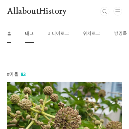
본문 바로가기
AllaboutHistory
홈
태그
미디어로그
위치로그
방명록
가을
83