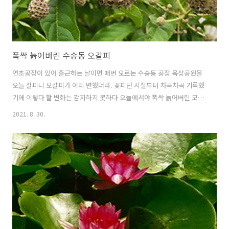
폭싹 늙어버린 수송동 오갈피
연초공장이 있어 출근하는 날이면 매번 오르는 수송동 공장 옥상공원을
오늘 살피니 오갈피가 이리 변했더라. 꽃피던 시절부터 차곡차곡 기록했
기에 이렇다 할 변화는 감지하지 못하다 오늘에서야 폭싹 늙어버린 모습
실감한다. 늙었는가 익었는가? 늙음이 아니라 익음이란 말은 듣기 좋으
2021. 8. 30.
라 하는 발림에 지나지 않을 뿐이요 실상은 폭싹 늙음이라 남은 건 오직
조락 아니겠는가? 그러고 보니 인근 마가목도 폭싹이라 여물디여문 돌덩
이로 변해간다. 궁극으론 붉음을 탐하다가 겨울을 버티고선 새순이 솟음
하며 낙하한다. 아로니아는 포도를 닮았으되 흡사 흑색 구슬이라 구멍 뽕
뽕 뚫어 갓끈 매단장식 삼았으면 싶다. 가을은 누가 뭐라 해도 늙음이다.