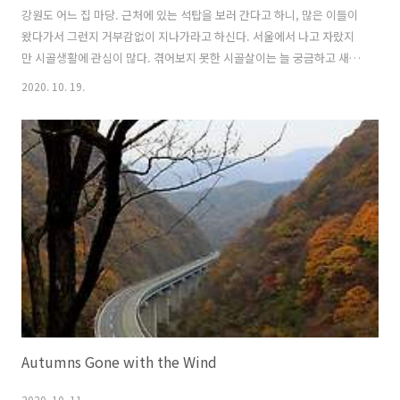
강원도 어느 집 마당. 근처에 있는 석탑을 보러 간다고 하니, 많은 이들이
왔다가서 그런지 거부감없이 지나가라고 하신다. 서울에서 나고 자랐지
만 시골생활에 관심이 많다. 겪어보지 못한 시골살이는 늘 궁금하고 새롭
다. 흘깃 보니 박이란 것은 알겠는데, 아저씨가 무언가를 열심히 하고 계
2020. 10. 19.
신다. 조롱박을 골라 반을 가르는 톱질 중이시다. 바가지로 만들기 위해
서는 속을 파내고 쪄서 말려야 한다고. (사진은 허락받고 찍음) 매캐한 장
작타는 연기를 맡으면 기분이 좋다. 가을 배추가 익어가는 밭 사이로 석
탑이 보인다. 보나마나 김장용이다. 신대리 삼층석탑이란 이름을 갖고 있
는 이 석탑은 몇 년전까지만 해도 인삼을 재배하고 있어서 접근조차 할
수 없었다. 언제 인삼을 수확하고 배추밭이 되었는지 모르지만 석탑을 볼
수 있..
Autumns Gone with the Wind
2020. 10. 11.