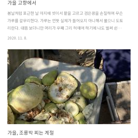
가을 고향에서
봄날처럼 포근한 날 아지매 셋이서 팥을 고르고 검은콩을 손질하며 무슨
가루를 갈무리한다. 가루는 언뜻 실체가 들어오지 아니해서 물으니 도토
리란다. 대뜸 보더니만 머리가 우째 그리 허얘여 하기에 나도 벌써 쉰넷
이라오. 옛날 같음 뒷짐 지고 다닐 때요 했더니 그래 말이라. 우리 늙어가
2020. 11. 8.
는 생각만 했네. 옛날 꼬맹이 때 생각만 했어 하고 같이 껄껄 웃고 만다.
시리도록 푸른하늘로 반홍시 전홍시 알알이 박혔으니 이젠 딸 사람도 없
으니 요샌 까치들도 먹을 게 지천이라선가 홍시는 쳐다도 안본다. 이런
가을날 들녘은 아지랑이가 필 듯 싶다.
가을, 조롱박 찌는 계절