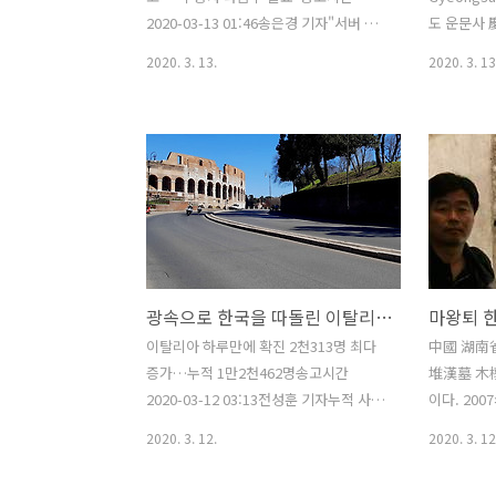
자"신종플루·메르스 때와 비교할 수 없을
positive C
2020-03-13 01:46송은경 기자"서버 문
도 운문사
정도로 큰 ..
제로 새벽 내내 700만여표 문자 집계해
Located at
2020. 3. 13.
2020. 3. 13
야"…참가자들도 당황한 기색 굳이 여리
Hogeosa
박빙이란 금언을 들지 않더래도 잘 나갈
meters), 
때 조심해야 한다. 30%라는 믿기지 않는
temple, wh
시청률 고공행진 역사를 거듭 써내려가던
year (560 
TV조선 남성 트로트 예능 미스터트롯이
Jinheung o
기어이 사고를 친 모양이다. 송고시간을
temple ha
보면 좀 의외라 할 것이다. 새벽 1시 46분
Silla peri
송고다. 나는 한참 골아떨어진 시간이었
Daejakg
다. 한데 저 시간에 요란스럽게 휴대폰이
around the
광속으로 한국을 따돌린 이탈리아 바이러스
울려댔다. 보니 우리 방송팀 막내다. 정신
name was f
혼미해도 이 시간에 부장을 찾았으니, 그
이탈리아 하루만에 확진 2천313명 최다
中國 湖南
럴 수밖에 없는 곡절이 있는 것이다. 듣자
증가…누적 1만2천462명송고시간
堆漢墓 木
니 저랬단다. 가뜩이나 미스터트롯은 이
2020-03-12 03:13전성훈 기자누적 사망
이다. 200
래저래 고민이 많았다. 신종코로나바..
자도 196명 급증한 827명…치명률
2020. 3. 12.
2020. 3. 12
6.6%, 한국의 8배 수준중환자 1천명 넘
어서…하원의원도 첫 확진, 의회도 바이