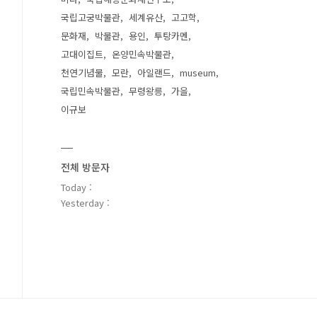
국립고궁박물관
세계유산
고고학
문화재
박물관
용인
투탕카멘
고대이집트
온양민속박물관
천연기념물
모란
아일랜드
museum
국립민속박물관
무령왕릉
가을
이규보
전체 방문자
Today :
Yesterday :