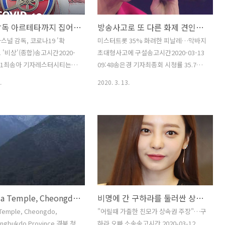
도 많아 '원숭이 도시'라는 별
데, 이들이 마스크 생산에 들어가기는 지
본데, 이를 뒷받침하는 원천은
난 6일부터라고 하며, 지금껏 만들어낸 마
아스널 감독 아르테타까지 집어삼킨 COVID19
방송사고로 또 다른 화제 견인한 '미스터트롯'
 건네주는 해바라기 씨라든가
스크만 해도 1천800여장에 달한다고 한
이번에 대판 붙은 두 집단은 보
다. 겨를이 있을까마는 그래도 기왕이면
스널 감독, 코로나19 '확
미스터트롯 35% 화려한 피날레…막바지
다른 영역을 고수하는 모양이
디자인 감각까지 가미한 모양이라, 사진
 '비상'(종합)송고시간2020-
초대형사고에 구설송고시간2020-03-13
이번 패싸움은 바나나 하나로 촉
으로 얼비치는 마스크를 보니 패션감각도
10:41최송아 기자레스터시티는 선
09:48송은경 기자최종회 시청률 35.7%
한다. 그렇..
나는 듯해서 보는 사람이 다 뿌듯하고 ..
상 보여 격리…리그 중단될 듯
…종편 모든 기록 갈아치우며 지상파도
.
2020. 3. 13.
쑥대밭이다. 어제는 이탈리아
위협우승자 발표 없는 참사…계약서 공개
1부리그 유벤투스 중앙수비수
되며 '갑질' 논란도 시청률이 나왔다. 물
니 Daniele Rugani 가 신
경 35%란다. 아주 단순계산으로 우리 국
이러스 확진판정을 받았다는
민 10명 중 서너명이 저걸 봤단 말이다.
거니와, 오늘은 그 비스무리
이 시대 테레비 특정 프로 시청률이 저 정
 정신이 없으니 무엇보다 잉
도다? 미친 시청률이다. 오늘 아침 만난
로미어리그 아스널 감독 미카엘
우리 공장 사람들이 방송 담당 부장인 나
걸렸단다. 감독이 걸렸으니,
를 보고는 너나없이 저 얘기를 한다. 사고
훨씬 더 크다. 그 제목이 이렇
쳤다매??? 그러면서 이런저런 얘기들을
Unmunsa Temple, Cheongdo 청도 운문사 淸道雲門寺
비명에 간 구하라를 둘러싼 상속권 전쟁
ndon Colney training
한다. MC 김성주가 황당해 하는 표정이
s been closed after head
재밌었다고도 하고, 그러면서도 하도 노
Temple, Cheongdo,
"어릴때 가출한 친모가 상속권 주장"…구
el Arteta received a
련하니 그래도 그만큼 대처했다고도 하고
ngbukdo Province 경북 청
하라 오빠 소송송고시간 2020-03-12