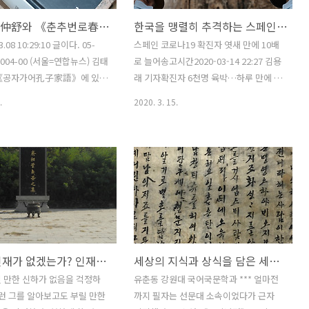
동중서董仲舒와 《춘추번로春秋繁露》가 꿈꾼 중화주의
한국을 맹렬히 추격하는 스페인 티키타카 코로나바이러스
03.08 10:29:10 글이다. 05-
스페인 코로나19 확진자 엿새 만에 10배
2-004-00 (서울=연합뉴스) 김태
로 늘어송고시간2020-03-14 22:27 김용
= 《공자가어孔子家語》에 있는
래 기자확진자 6천명 육박…하루 만에 1
공이 묻기를 "사람은 죽은 뒤에
천500명 이상 증가국가비상사태 선포 예
.
2020. 3. 15.
있을까요?"라고 하니, 공자 왈
정…군대 동원해 통제 가능 빗장수비 뚫
보면 안다"고 했다. 공자는 괴
린 이탈리아에 추월당하더니, 침대축구
亂神을 말하지 않는다고 했
이란에도 밀리더니, 이젠 스페인 티키타
상 삶도 잘 모르는데 저쪽(죽음
카에도 자리를 내어줘야 할 판국인가 보
을 어찌 알겠느냐고 제자들을
다. 맹렬한 기세로 스페인이 한국을 추격
맹자 또한 천天·지地·인人 중
중이다. 현지시각 14일 기준 스페인 전역
 가장 앞세우고 天을 꼴찌로
에 걸친 코로나19 확진자가 5천753명으
자는 아예 天과 저승 세계에 대
로 하루 전보다 1천500명 이상이 늘었다
선언한다. "기우제를 지내서 비
고 하며 누적 사망자는 136명이라니, 사
천하에 인재가 없겠는가? 인재를 알아보는 이가 없을 뿐
세상의 지식과 상식을 담은 세책본 《고담낭전》
은 기우제를 지내지 않아도 비
망자는 이미 훌쩍 한국을 뛰어넘었다. 시
이랑 마찬가지다"고 갈파한다.
간문제라고 본다. 미국도 난리가 난 모양
 만한 신하가 없음을 걱정하
유춘동 강원대 국어국문학과 *** 얼마전
선배를 우습게 만드는 '반역
인데, 미국이 상대적으로 안전했다고 보
그런 그를 알아보고도 부릴 만한
까지 필자는 선문대 소속이었다가 근자