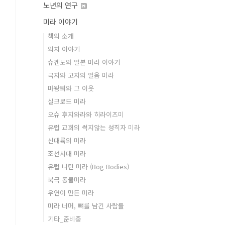
노년의 연구
미라 이야기
책의 소개
외치 이야기
슈겐도와 일본 미라 이야기
극지와 고지의 얼음 미라
마왕퇴와 그 이웃
실크로드 미라
오슈 후지와라와 히라이즈미
유럽 교회의 썩지않는 성직자 미라
신대륙의 미라
조선시대 미라
유럽 니탄 미라 (Bog Bodies)
북극 동물미라
우연이 만든 미라
미라 너머, 뼈를 남긴 사람들
기타_준비중