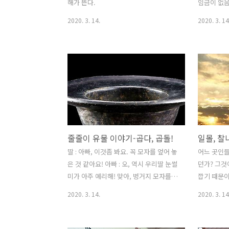
자'가 출현
해가 뜬다.
임금이 없음
에..
재물이 없음
2020. 3. 14.
2020. 3. 14
어도 그것을
을 걱정할
君以使之:
之 《관자
말이다.
줄줄이 유물 이야기-곱다, 곱돌!
일몰, 찰
딸 : 아빠, 이것좀 봐요. 꼭 모자를 엎어 놓
어느 곳인들
은 것 같아요! 아빠 : 오, 역시 우리딸 눈썰
던가? 그것
미가 아주 예리해! 맞아, 벙거지 모자를 뒤
깝기 때문이
집어 놓은 모양 같다하여 '벙거짓골'이라
곳 익산 왕
2020. 3. 14.
2020. 3. 14
고 이름 붙였지. 딸 : 재밌게 생겼어요.
음... 그럼 용도는 뭐에요? 움푹 들어간 것
보니 냄비?? 아빠 : 딩동뎅~~! 전골을 끓일