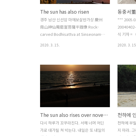
The sun has also risen
경주 남산 신선암 마애보살반가상 慶州
*** 2005.
南山神仙庵磨崖菩薩半跏像 Rock-
2004040
carved Bodhisattva at Sinseonam
식 기자 
Hermitage in Namsan Mountain,
말이다. 자
2020. 3. 15.
2020. 3. 15
Gyeongju photo by Oh 아래 사진은 저
도 감각이 
번에 소개했다.
"음...죽어
력난신怪力
고, 이 세
뒤의 세계)
질타했다. 
에서도 人을
돌렸다. 순
한 죽음을 
The sun also rises over novel coronavirus
가 오는 것
가 오는 것
다시 하루가 꼬꾸라친다. 서해 너머 어딘
천하에 부릴
한데 이들 
가로 대가릴 쳐 박는다. 내일은 또 내일의
지 마라. 