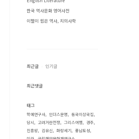
English Literature
한국 역사문화 영어사전
이빨이 씹은 역사, 치의사학
최근글
인기글
최근댓글
태그
학예연구사
인더스문명
동국이상국집
당시
고려거란전쟁
그리스여행
경주
진흥왕
김유신
화랑세기
풍납토성
미라
국립해양문화재연구소