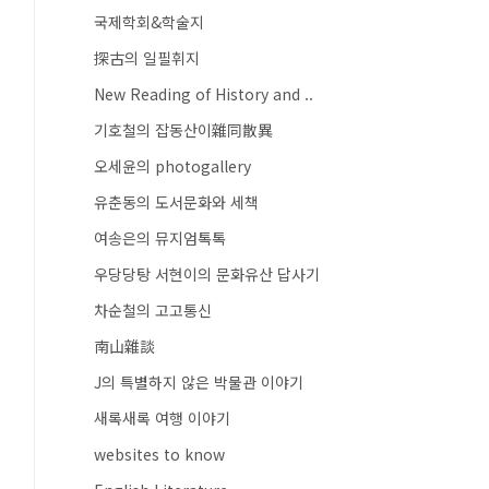
국제학회&학술지
探古의 일필휘지
New Reading of History and ..
기호철의 잡동산이雜同散異
오세윤의 photogallery
유춘동의 도서문화와 세책
여송은의 뮤지엄톡톡
우당당탕 서현이의 문화유산 답사기
차순철의 고고통신
南山雜談
J의 특별하지 않은 박물관 이야기
새록새록 여행 이야기
websites to know