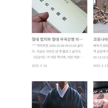
때 사용하던 냄비란다. 움푹 파인 저 안에
음식을 넣고 맛있게 끓여지는 모습이 상
상이 가지? 딸 : 네!! 제가 좋아하는 고기
~~ 고기~~ 고기~~ 그리고 고기~~~ 아빠 :
하하하, 정녕 좋아하는 음식이 고기밖에
없는거니? 딸: 아니요~~ 소고기~~ 돼지고
절대 법치와 절대 부국강병 외친 《상군서商君書》
기~~히히. 아빠, 그런데 벙거짓골은 냄비
가장자리가 왜이렇게 넓어요? 아빠 : 움푹
*** 까마득한 2005.03.08 09:33:03 글이
태국서 원숭
파인 곳에는 국물을 끓이고, 가장자리에
다. 지금은 사라진 내 옛 블로그 글이다.
객 급감에 
는 익은 고기나 두..
《상군서》가 어떤 책이며, 어떤 역본이
03-13 1
있는지를 소개한 정도지만, 읽어보니 지
숭이 무리,
2020. 3. 14.
2020. 3. 13
금도 그런 대로 소용할 바는 없지는 아니
침범" 이런
해 전재한다. 법가철학 전공 장형근 교수
를 통해 접
‘상군서’ 내 2005-02-23 10:33 (서울=연
로 있는 태
합뉴스) 김태식 기자 = 적어도 공자 이후
극을 벌였단
중국이 주축을 이룬 동아시아 사상사 2천
한 이 '패
500년, 특히 제왕학은 이렇게 정리될 수
론 보도에 
있다. 외유내법外儒內法. 겉으로는 공자
라는 곳에서