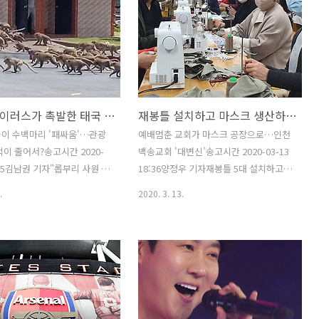
지금 대한민국은 신종코로나바이러스 사
태 복판에 위치하기는 하지만 곧 4.15 총
선을 앞둔 정치의 계절이기도 하다. 그런
점에서 이 무렵에 일어난 일로 저 두 탄핵
과 관련한 묵직한 순간이 있다. 독자에 따
라서는 이미 저 두 탄핵 중 하나는 신라에
코로나바이러스가 촉발한 태국 원숭이 조폭싸움, 말죽거리잔혹사
재봉틀 설치하고 마스크 생산하는 인천백송교회
의한 삼국통일만큼이나 현실성 부족한 일
이 되었을지도 모른다. 노무현 탄핵소추
이 수백마리 '패싸움'…관광
예배멈춘 교회가 마스크 공장으로…인천
안 국회 가결이 2004년 3월 12일이니, 벌
먹이 줄어서?송고시간 2020-
백송교회 '대변신'송고시간 2020-03-13
써 16년 전 아닌가? 이 글을 접하는 독자
0:25김남권 기자"롭부리 사원 원
18:36양정우 기자재봉틀 5대 설치하고 쉼
중에서는 노무현이 ..
 먹이 찾으러 시내 원숭이 구역
없이 수제 마스크 제작 중 교회당에 찬송
.
2020. 3. 13.
 일을 간혹 외신을 인용한 보도
가 대신 재봉틀 소리가 요란하다. 연신 수
하기는 했는데, 각기 영역이 따
제 마스크를 만들어내는 중이다. 코로나
국 원숭이 두 집단이 집단 난투
바이러스 확산에 태부족인 마스크 수급에
다. 수백마리씩 양쪽에 가담
조금이라도 도움이 되겠다며 목회자와 신
싸움' 말죽거리잔혹사는 태국 언
도를 합친 스무명가량 되는 이가 열심히
의하면 11일 태국 중부 롭부리
재봉틀을 돌려대고 마스크를 만들어낸다.
 벌어졌다고 한다. 롭부리는
인천백송교회라는 데서 이리 하고 있다는