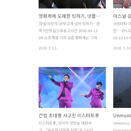
를 들먹이며 인의仁義를 부르짖었으나,
원숭이가 하
그들이 실제로 추구한 것은 부국강병의
칭도 있나 
영화계에 도래한 빙하기, 넷플릭스엔 기회의 땅
법가法家였다. 공자가 몰沒한 지 약 1세
관광객들이
기 뒤에 태어난 맹자. 한 수 배우고 싶다
바나나다. 
[주말극장가] 보릿고개 넘어 빙하기…관
아르테타 아
해서 불원이천리不遠而千里해서 달려가
통은 각기 
객 5만명 밑으로송고시간 2020-03-13
진'…EPL도
만난 양梁 혜왕惠王이 “노인께서는 어떻
다. 한데 
09:31조재영 기자 요즘 영화계는 그야말
03-13 
게 우리나..
발되었다고 
로 안쓰럽다. 이런 기사를 쓰야만 하는 우
수 3명 증
2020. 3. 13.
2020. 3. 13
리도 괴롭다. 보릿고개라는 말은 차라리
그야말로 
사치였다. 그것을 뛰어넘어 이제는 빙하
프로축구 
기라니 무얼 새삼 보태리오? 아무리 평일
다니엘레 루가
이라는 점을 고려해도 대한민국 전체 영
종코로나바
화관을 통털어 하루 관람객이 5만명이 안
소식을 전했
됐다니, 빙하기 아니겠는가? 이런 제목을
한 소식으로
달았기에 작성기자더러 그럼 빙하기 담은
글리시 프
뭐냐 묻기로 했더랬다. 뭐가 있겠는가? 동
아르테타가 
면기? 휴면기? 누군가 '멸망'이 있을 뿐이
그 여파는 
간밤 초대형 사고친 미스터트롯
라고 하더라만, 그만큼 절박하다. 코로나
다. Our Lo
여파로 2월 영화 관객 수, 2005년 이후 최
centre ha
미스터트롯, 마지막 생방송 대형사
Unmunsa 
저송고시간 2020-03-13 11:19이도연 기
coach Mik
고…"우승자 다음주 발표"송고시간
Gyeongsa