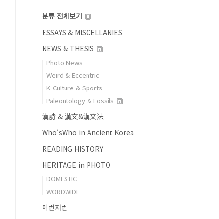
분류 전체보기
ESSAYS & MISCELLANIES
NEWS & THESIS
Photo News
Weird & Eccentric
K-Culture & Sports
Paleontology & Fossils
漢詩 & 漢文&漢文法
Who'sWho in Ancient Korea
READING HISTORY
HERITAGE in PHOTO
DOMESTIC
WORDWIDE
이런저런