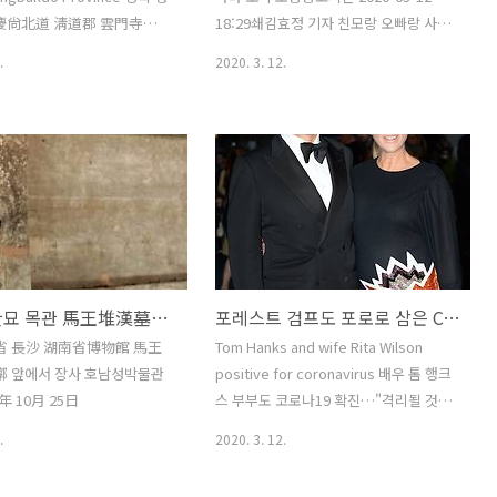
OV..
한마디씩 거든다. 저 프로그램을 대박으
 慶尙北道 淸道郡 雲門寺
18:29쇄김효정 기자 친모랑 오빠랑 사이
로 이끈 방송사는 TV조선이..
 the foot of Mt.
에 재산권을 둔 쟁투가 벌어지고 알력이
.
2020. 3. 12.
n 호거산 虎踞山 (507
적지 않다는 소문이 돈 지는 꽤 되거니와,
Unmunsa is a Buddhist
연예매체들은 이 사안을 꽤 다룬 것으로
ich was built in the 21st
알지만, 우리는 거의 손대지 아니했다. 친
AD) of the reign of King
속간 분쟁이라는 성격이 너무 강한 까닭
f the Silla Kingdom. The
이었다. 덧붙여 자칫 이 사안에 손을 댄다
d flourished during the
는 것이 우리가 의도하건 하지 아니했건
od, changed its name to
이용당할 가능성도 배제할 수 없는 판단
ap-sa 대작갑사 大鵲岬寺
이 있었다. 한데 기어이 죽은 구하라가 남
 end of Silla. The current
긴 재산을 누가 얼마만치를 가져갈 것인
마왕퇴 한묘 목관 馬王堆漢墓木槨
포레스트 검프도 포로로 삼은 COVID19
i..
지를 두고 친엄마랑 친오빠가 양보없는
싸움을 벌이는 모양이다. 그 내막을 모르
省 長沙 湖南省博物館 馬王
Tom Hanks and wife Rita Wilson
는 제삼자들이야 이러쿵저러쿵 할 말이
槨 앞에서 장사 호남성박물관
positive for coronavirus 배우 톰 행크
있겠지만, 이런 첨예한 사안은 내 경험으
7年 10月 25日
스 부부도 코로나19 확진…"격리될 것"
로 보건대 겉에 비치는 것만큼 치졸한 ..
(종합)송고시간 2020-03-12 11:23강건
.
2020. 3. 12.
택 기자영화 촬영차 호주 방문했다 감
염…"감기에 걸린듯 약간 피곤하고 몸살