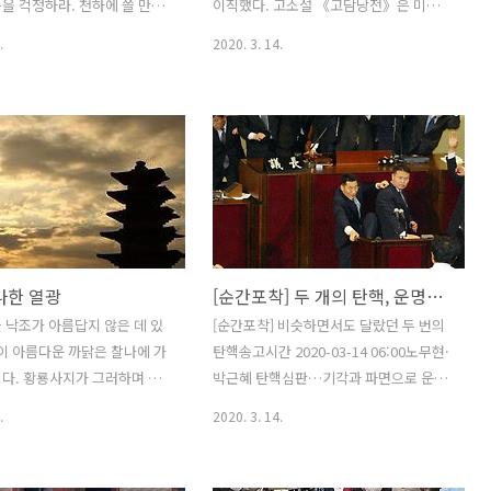
하니 한漢 건국 직후 어느 무렵
지 않는다. 검사를 안했을 뿐이지, 저 나라
을 걱정하라. 천하에 쓸 만한
이직했다. 고소설 《고담낭전》은 미천
도 개판이라는 소문 파다했다...
을 걱정하지 마라. 재물이 있
한 신분의 소년 ‘담낭談囊’이, 어른이자
.
2020. 3. 14.
 분배할 줄 아는 사람이 없음
고을 수령인 ‘태수(太守)’와 만나 ‘지혜 겨
지니라" 天下不患無臣, 患無
루기’ 문답問答을 나누고, 문답 내기 끝에
 天下不患無財, 患無人以分
마침내 소년이 승리한다는 내용을 담은
管子》 목민牧民 편에 보이는
작품이다. 이본에 따라서 이후에 큰 상이
나 관직을 받거나 태수의 딸과 혼인하는
내용이 더 기재된 것도 있다. 고소설에서
이처럼 어른과 어린이의 대결, 어린이의
승리로 끝나는 작품은 《공부자동자문답
公夫子童子問答》이 있다. 두 작품은 고
나한 열광
[순간포착] 두 개의 탄핵, 운명을 가른 두 개의 결정
소설사에서 매우 이례적인 작품으로 평가
받아 그동안 이 작품의 형성 과정, 구조와
 낙조가 아름답지 않은 데 있
[순간포착] 비슷하면서도 달랐던 두 번의
의미, 문체적 특징 등을 구명究明하는 노
이 아름다운 까닭은 찰나에 가
탄핵송고시간 2020-03-14 06:00노무현·
력들이 이어져왔다. 하지만 속시원히 이
다. 황룡사지가 그러하며 이
박근혜 탄핵심판…기각과 파면으로 운명
작품의 형성을 해결해줄 만한 단서는 발
궁리 역시 그러하다.
엇갈려 접때도 얘기했듯이, 사진이 포착
.
2020. 3. 14.
견되..
한 한국현대사 명장면을 표방하는 순간포
착이 주제로 고르는 준거라면 첫째는 시
사성, 둘째는 캘린더 이 정도다. 아무래도