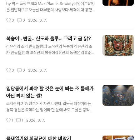
의 계통도를 그리면,네안데르탈인에 해당하는 고립된 가지
by 막스 플랑크 협회Max Planck Society네안데르탈인
가 확인되어야 한다는 말이다. 그런데 전혀 그렇지 않고 현
은 일반적으로 오늘날 대부분의 사람보다 체격이 더 강했
생인류의 미토콘드리아 dna는 이브의 후손으로 상징되는
다.그들의 뼈에는 큰 근육 흔적이 남았으며, 눈썹뼈가 두드
작성시간
0
0
2026. 8. 7.
매우 높은 통일성을 보이고, 그 어디에도 네안데르탈인의
러지고 치근이 비교적 짧은 특징적 외모를 한다.성장 호르
흔적은 없다는 말이다. 이것은 매우 ..
몬은 근육과 뼈 성장을 조절해 신체 형태를 형성하는 데 도
움을 준다.뇌하수체에서 분비되어 혈액을 통해 세포로 이
복숭아.. 반굴.. 신도와 울루... 그리고 금 닭?
동한다.세포에 작용하려면 호르몬이 세포 표면 수용체rec
글 내용
김유신의 조카 반굴盤屈과 도삭산의 복숭아 김유신의 조
eptor에 결합해야 하며, 수용체는 세포 안으로 신호를 전
카 반굴盤屈과 도삭산의 복숭아김유신의 동생은 김흠순
달한다.카롤린스카 연구소Karolinska Institutet 휴고 제
金欽純이다. 그의 아들 중에 급찬 반굴盤屈이 있다. 황산
베르크Hugo Zeberg와 막스 플랑크 진화인류학 연구소
벌 전투에서 장렬히 전사했다. 반굴의 아들이 역시 보덕국
필립 카니스Philipp Kanis가 이끄는 국제 연구팀은 네안
작성시간
0
0
2026. 8. 7.
반란 진압에 나섰다가 전사한 김령윤金令胤이다. 령histo
데르탈인의 성장 호르몬 수용체에 현대인에게 가장 흔한
rylibrary.net김단장께서 옛날에 쓴 위 기사를 본 바, 여기
수용체에는 ..
에 반굴, 신도와 울루, 그리고 복숭아와 금 닭 이야기가 나
임당동에서 봐야 할 것은 눈에 뵈는 조 들깨가
온다. 6세기 신라와 관련이 있는 장면이 이 중 반굴, 복숭
아닌 뵈지 않는 쌀!
아, 금 닭까지 무려 이 중 3개나 겹쳐지는 듯? 복숭아는 단
글 내용
순히 죽은 이에게 서빙하는 과일이 아니라 종교적 의미가
소백산맥 기슭 깡촌에서 자란 나한테 압독국 터전이라는
있었던 것일까?
경북 경산은 축복하는 땅이라 한 눈에 봐도 드넓은 충적대
지라 사방 둘러봐도 산이라고 저 멀리 조망하는 팔공산 정
작성시간
1
1
2026. 8. 7.
도가 산이라 할 만한 정도라실제 이 일대는 금호강이 펼치
는 평야지대이며 특히나 그 햄심구역으로 지목하는 임당동
이니 조영동이니 하는 유적이 밀집하는 데는 평야와 앝은
묵재일기와 회곽묘에 대한 비망기