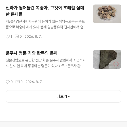
런 제수로 들어간 복숭아는 축귀逐鬼가 아니라 실은 천신
신라가 씹어돌린 복숭아, 그것이 초래할 심대
薦新이다.시절에 맞는 음식 과일이라 해서 귀신한테 드셔
한 문제들
보시라 바친 것이지 어찌 귀신 방축放逐이겠는가?비슷한
글 내용
맥락으로 팥죽이 있다.팥죽 제사상 올리는 일 봤는가?비름
지금은 경산시립박물관에 들어가 있는 임당동고분군 출토
빡에 동지에 바르는 이유는 팥죽이 귀신을 좇아내는 기운
품으로 복숭아 씨가 있다.현재 임당동유적 전시관에서 열
이 있다 보기 때문이다.물론 복숭아가 지닌 단단한 기능도
리는 특별전 압독국 사람들에 찬조출연 중이라이건 자세한
작성시간
1
0
2026. 8. 7.
항시 염두에 두어야 한다.왜 축귀로서의 복숭아..
사정을 발굴보고서를 보고서 어느 정도 판단해야 하나 그
경황이 없는 사정에서 두어 가지 당부한다.첫째 복숭아랑
살구는 육안 구분이 쉽지 않다.저걸 복숭아씨로 판정한 근
운주사 명문 기와 판독의 문제
거가 궁금하다.고고학 눈대중 판정이 아닌가 싶기도 한데
글 내용
천불천탑으로 유명한 전남 화순 운주사 관련해서 지금까지
더욱 정밀한 분석에 기초한 확정이 있어야 한다.둘째 과수
도 말도 안 되게 통용되는 명문이 있다.바로 '‘운주사 환은
인가 씨인가?이걸 한국고고학도들은 한치 의심도 하지 않
천조, 홍치 8년’(雲住寺 丸恩天造, 弘治八年)'명 기와
는데 흔히 복숭아라 하면 삼천갑자 동방삭을 떠올리며 천
의 명문이다.단순한 판독오류였다면 잘못되었음을 인정하
도복숭아 운운하나 천만에.복숭아나 살구는 씨 형태로도
작성시간
0
0
2026. 8. 7.
고 정정들을 해야 하는데 아직도 '丸恩天造'다.올바른 판
소비됐으니 그 씨를 행인杏仁이라 하거니와 그 자체 약물
독은 '雲住寺瓦 恩天造, 弘治八年'이다.즉. 운주사와 은
이었다.부여 쪽 백제 발굴사정을 보면 구멍이 뽕뽕 뚫린 살
천조. 운주사의 기와를 '은천'이 만들다.아직도 '丸恩天
구..
더보기
造'라고 우기는 사람들은 아마도 경내 탑이나 석불과 연계
지으려는 무모한 시도를 하고 있는데 사진 1과 2는 모두 부
석사에서 출토된 명문와편이다.'...瓦造..', ' 浮石寺 瓦草
房'운주사 출토 명문기와와 부석사 출토 명문와편을 잘 비
교해 보라고 사진을 올렸다.더이상 판독오류를 고집하지말