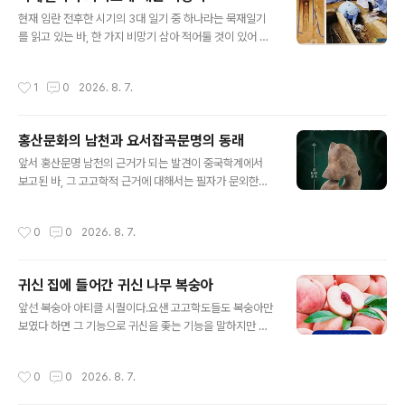
구릉밖에 없어 이 일대를 정좌한 영남대가 그리 캠퍼스가
글 내용
현재 임란 전후한 시기의 3대 일기 중 하나라는 묵재일기
큰 이유는 이 넓은 대지를 헐값에 불하받았기 때문이다.근
를 읽고 있는 바, 한 가지 비망기 삼아 적어둘 것이 있어 이
자 개관한 임당동유적전시관이 압독국 특별전 비름빡에 내
자리를 빌어 써둔다. 묵재일기 처음에 어머니 고령신씨 상
건 설명판 중 하나라무덤이라는 한계가 있기는 하지마는
을 당해 시묘살이를 하고, 회곽묘를 조성하는 장면이 나오
저 기술에서 이상한 점 없는가?조 피 들깨는 보이는데 왜
작성시간
1
0
2026. 8. 7.
는데, 주자가례 등에 그 만드는 방법이 자세히 적혀 있기는
쌀이 보이지 않는지가 궁금하지 않은가?풍토 지형 보면 쌀
하지만, 이 일기에서 적어둔 장면을 보면 또 새로운 각도에
농사가 주업이었을 법한데 그 많은 무덤 파제끼고 주거..
서 흥미로운 부분이 있다. 잘 알다시피 조선시대 회곽묘에
홍산문화의 남천과 요서잡곡문명의 동래
는 국조오례의에 기록된 방식과 주자가례에 기록된 방식에
글 내용
좀 더 충실하게 따른 두 가지 유형이 있는데, 국조오례의 방
앞서 홍산문명 남천의 근거가 되는 발견이 중국학계에서
식이 좀 더 이른 시기로 규모도 크고, 후자는 시기도 늦고
보고된 바, 그 고고학적 근거에 대해서는 필자가 문외한이
규모도 작고, 또 신분상승으로 양반 코스프레를 하는 집안
라 자세히 지적할 수 없다. 다만, 한 가지 쓰고 싶은 것은 최
도 이런 방식의 회곽묘를 다수 조영한 것으로 되어 있다. 묵
근 인류학계를 중심으로 요서 지역의잡곡문명과 그 주민이
작성시간
0
0
2026. 8. 7.
재일기에는 이 중 국조오..
한반도를 거쳐 일본열도로 빠져 나갔음이 꾸준하게 보고되
고 있다는 점을 지적하고자 한다. 굳이 홍산문명과 그 주민
의 남천을 부정하고 싶은 생각은 없는데, 이 문명의 해체기
귀신 집에 들어간 귀신 나무 복숭아
에 과연 그 주민이 남쪽으로만 갔겠는가. 여기에 대해서는
글 내용
아마 우리들도 할 말이 좀 있지 않을까. 구체적으로 보자면
앞선 복숭아 아티클 시퀄이다.요샌 고고학도들도 복숭아만
일본 학계에서는 이 "요서지역의 잡곡문명 주민"이 먼저 한
보였다 하면 그 기능으로 귀신을 좇는 기능을 말하지만 이
반도를 거쳐 일본에 이르고, 그 이후에 "한족계 이주민"이
말이 만능이 될 수는 없다.예컨대 무덤 제수 음식으로 튀어
다시 유입된다고 하는 바, 이러한 흐름은 한반도도 거의 비
나오는 복숭이도 이리 설명 혹은 해석하는 일도 봤는데 있
작성시간
0
0
2026. 8. 7.
슷했을 가능성이 높다 하겠다..
을 수 없는 일이다.무덤은 귀신이 사는 집이다.그런 귀신을
축출하는 음식을 제수로 놓을 수는 없는 법이다.따라서 저