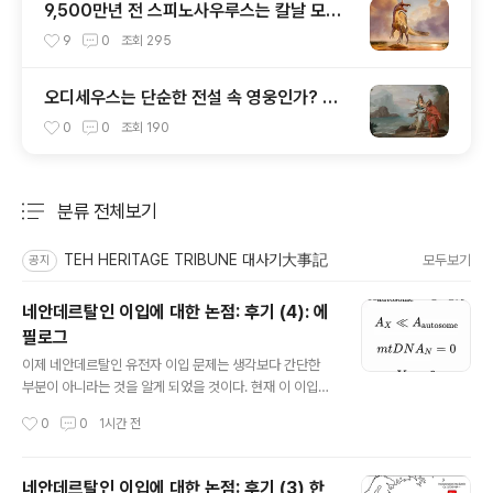
9,500만년 전 스피노사우루스는 칼날 모양
머리 볏이 있었다
9
0
조회
295
오디세우스는 단순한 전설 속 영웅인가? 아
니면 실존 인물인가?
0
0
조회
190
분류 전체보기
주요 글 목록
TEH HERITAGE TRIBUNE 대사기大事記
모두보기
공지
네안데르탈인 이입에 대한 논점: 후기 (4): 에
필로그
글 내용
이제 네안데르탈인 유전자 이입 문제는 생각보다 간단한
부분이 아니라는 것을 알게 되었을 것이다. 현재 이 이입문
제에서 가장 핫 이슈의 하나는 미토콘드리아 DNA 및 Y 염
작성시간
0
0
1시간 전
색체에서는 네안데르탈인의 흔적이 거의 없지만, 정작 상
염색체에서는 흔적이 발견된다는 데 있다. 이 문제는 논의
가 지금도 계속되고 있다. 얼마전 네안데르탈인 아버지, 현
네안데르탈인 이입에 대한 논점: 후기 (3) 한