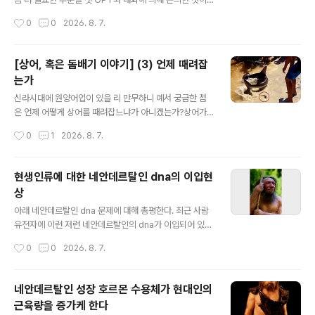
로 선택적이 된다. 네안데르탈인과 현생인류의 관계도 이
다. 워드파일로 전환하여 링크한다.결과적으로 네안데르탈
작성시간
0
0
2026. 8. 7.
와 비슷하다고 볼..
인과 현생인류는 서로 다른 종이 아니라 같은 종일 가능성
이 많고, 같은 종 안에서 서로 다른 아종인 Bos taurus와
인도 혹소 (Bos indicus).그리고 거의 비슷한 유전적 특징
[상어, 혹은 돔배기 이야기] (3) 언제 때려잡
으로 유전적으로 서로 구분하기 어렵지만 확실히 감염시키
는가
는 대상이 사람과 돼지로 나뉘어져 현재 종이 분리되어 가
글 내용
는 중간 위치에 있다고 보는 사람회충과 돼지회충과 같은
신라시대에 원양어업이 있을 리 만무하니 예서 궁금한 점
관계라 할 수 있겠다. 현생인류와 네안데르탈인은 결국 지
은 언제 어떻게 상어를 때려잡느냐가 아니겠는가?상어가
금까지 연구를 보면 동일 종으로 서로 다른 아종이지만, 두
나 잡아먹으라 하며 연안에 떼로 밀려들지도 않겠거니와
작성시간
0
1
2026. 8. 7.
개의 종으로 나뉘어 가는 단계 중간 어디쯤에 있었다는 것
또 오죽이나 빠른가?그물 쳐서 잡는 방식도 한계가 있을 터
이다. 첨부파일을 참고해 ..
당시에 그물이라 해 봐야 무슨 트롤어업만 하겠는가?그 사
냥 방식은 내가 물은 적 없으니 이 의문은 일단 뒤로 물리고
현생인류에 대한 네안데르탈인 dna의 이입현
정연학에 의하면 근간에서 어로 활동은 원리가 같다는데
상
바로 산란기를 이용한댄다.이는 특히 심해 어종을 사냥할
글 내용
때 애용한다는데 물고기는 대체로 산란을 연안에서 한댄
아래 네안데르탈인 dna 문제에 대해 총평한다. 최근 사람
다.상어는 새끼를 낳지만 이 역시 연안 수온이 따듯할 때 새
유전자에 이런 저런 네안데르탈인의 dna가 이입되어 있다
끼를 깐댄다.상어도 상어 나름이기는 하지만 대체로 봄부
는 보고가 있는데필자가 보기엔 조금 신중하게 이 문제를
작성시간
0
0
2026. 8. 7.
터 여름 사이(5월~8월) 따뜻한 시기에 출산한다 하니 이런
받아들일 필요가 있다고 본다. 지금 네안데르탈인 dna문
어수룩한 상식을 통해 우리는 상어를 묻은 ..
제는 뭔가 명쾌하지 않은 부분이 있다. 예를 들면 이렇다.
네안데르탈 인 dna가 이입되어 있다면 당연히 미토콘드리
네안데르탈인 성장 호르몬 수용체가 현대인의
아 dna에 그 흔적이 남아 있어야 한다. 현생인류와는 훨씬
근육량을 증가케 한다
이전에 갈라진 사람들이므로 현생인류 미토콘드리아 dna
글 내용