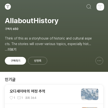
검색하기
티스토리
AllaboutHistory
구독자
650
Think of this as a storyhouse of historic and cultural aspe
cts. The stories will cover various topics, especially histor
y, sometimes in-depth, sometimes with a light touch. One
...더보기
constant approach will be to resist any common sense or
generalized viewpoint
구독하기
방명록
신고하기 레이어
열기
인기글
오디세이아의 여정 추적
1
1
조회
364