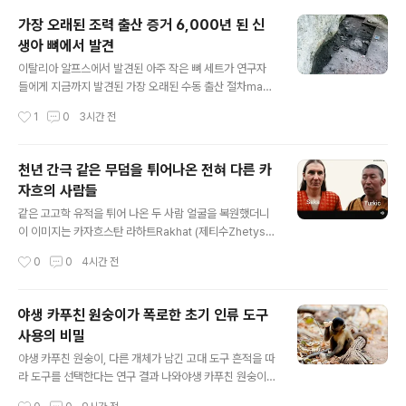
위로 최고 수준의 저널에 출판이 계속되고 있고, 그 학문적
가장 오래된 조력 출산 증거 6,000년 된 신
여파도 만만치 않지만 몇가지 점에서 논의해야 할 점이 없
생아 뼈에서 발견
는 것은 아니다. 몇 가지 이야기를 들어보면 이렇다. 우선,
글 내용
네안데르탈인 뼈에서 고대DNA를 추출한 결과, 네안데르
이탈리아 알프스에서 발견된 아주 작은 뼈 세트가 연구자
탈인의 모계유전과 부계유전을 대표한다고 할 수 있는 미
들에게 지금까지 발견된 가장 오래된 수동 출산 절차manu
토콘드리아 DNA와 Y 염색체는 그 서열이 확인된 상태이
al childbirth procedure의 직접적인 증거를 제공했다.
작성시간
1
0
3시간 전
다. 흥미로운 것은 모계를 대표하는 미토콘드리아 DNA,
[조력출산assisted birth을 말한다.]이 유해는 약 6,000
그리고 부계를 대표하는 Y 염색체는 네안..
년 전에 죽은 아기 것이었다. 부상은 사람들이 어려운 출산
을 위해 신체적 분만 기술을 사용하려 했음을 시사한다.이
천년 간극 같은 무덤을 튀어나온 전혀 다른 카
연구는 Journal of Archaeological Science: Repor
자흐의 사람들
ts에 실렸다. 연구자들은 이탈리아 북부 벨루노 돌로미티
글 내용
국립공원Belluno Dolomites National Park 내 라멘
같은 고고학 유적을 튀어 나온 두 사람 얼굴을 복원했더니
계곡Lamen Valley에 있는 리파리 알티 바위 그늘Ripari
이 이미지는 카자흐스탄 라하트Rakhat (제티수Zhetysu)
Alti rock shelter에서 발견된 태아 또는 신생아 유해를 ..
에 있는 동일한 고고학 유적에서 나온 두 역사적 인물을 디
작성시간
0
0
4시간 전
지털 얼굴 재구성한 것이다.이 재구성들은 전문 인류학 플
랫폼인 Ancestral Whispers에서 만들었다.사카 맨Sak
a Man (왼쪽): 초기 철기 시대(기원전 8세기-4세기경)에
야생 카푸친 원숭이가 폭로한 초기 인류 도구
해당하는 그는 쿠르간Kurgan (무덤) 내부에 가장 중요한
사용의 비밀
피매장자였다. 그는 주로 서유라시아인 얼굴 특징을 보이
글 내용
며, 그 지역의 동이란어East Iranian를 사용하는 유목민을
야생 카푸친 원숭이, 다른 개체가 남긴 고대 도구 흔적을 따
대표한다.돌궐 맨Turkic Man (오른쪽): 초기 중세 시대에
라 도구를 선택한다는 연구 결과 나와야생 카푸친 원숭이c
해당하는 이 인물은 수세기 후에 기존의 사카 쿠르간과 정
apuchin monkeys는 돌 도구를 선택할 때 강도만 고려
작성시간