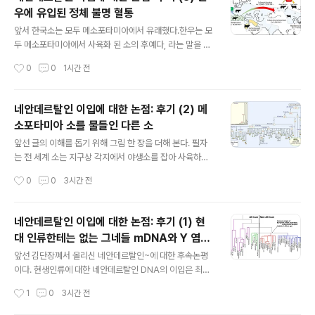
생인류 어머니의 경우가 그 반대인 현생인류 아버지, 네안
우에 유입된 정체 불명 혈통
데르탈인 어머니보다 더 많았다는 보고가 한 번 나와서이
글 내용
블로그에도 실린 적이 있었는데,이 논문도 그냥 툭 튀어 나
앞서 한국소는 모두 메소포타미아에서 유래했다.한우는 모
온 것이 아니라 바로 이 사실을 설명하려다 보니 나온 연구
두 메소포타미아에서 사육화 된 소의 후예다, 라는 말을 했
이다. 예를 들어 현재 이 문제에서 관찰된 결과는 다음과 같
다.따지고 보면 이 말은 사실이기도 하고 아니기도 하다. 왜
작성시간
0
0
1시간 전
다. 우리 몸에 남아 있는 네안데르탈인의 흔적에서, 이렇게
냐하면, 다른 곳도 아닌 우리나라에서 키우는 한우 중에 메
유전자의 위치에 따라 서로 다른 ..
소포타미아 기원도 아니고 어느 곳 기원도 아닌 소가 발견
되었기 때문이다.이를 소 미토콘드리아 haplogroup P라
네안데르탈인 이입에 대한 논점: 후기 (2) 메
한다. https://www.nature.com/articles/s41437-0
소포타미아 소를 물들인 다른 소
21-00428-7위 그림에서 보는 것처럼 소 미토콘드리아
글 내용
P형은 딱 두 곳, 한국과 연변에서만 발견되었다. 그리고 이
앞선 글의 이해를 돕기 위해 그림 한 장을 더해 본다. 필자
런 유형의 미토콘드리아 dna는 기존의 다른 소 dna와는
는 전 세계 소는 지구상 각지에서 야생소를 잡아 사육하기
계통이 아주 다르다. 이는 메소포타미아에서 살던 야생소
시작한 것이 아니고, 우리가 아는 혹 없는 소는 메소포타미
작성시간
0
0
3시간 전
가 아니라, 다른 지역 야생소가 별개의 경로를 거쳐 사육
아에서, 혹이 있는 소는 인더스 강 유역에서 처음 포획되어
소..
사육이 시작되었던 것이 분명해졌다고 이야기한 바 있다.
이 그림을 보자. 여기서 T라고 쓰인 node에서 갈려 나온
네안데르탈인 이입에 대한 논점: 후기 (1) 현
가지들이 바로 메소포타미아에서 처음 사육화 해서 전 세
대 인류한테는 없는 그네들 mDNA와 Y 염색
계로 퍼져나간 소들이다. 여기에 우리나라 한우도 포함된
글 내용
체
다. 전 세계의 혹없는 소들은 모두 이것이라 생각하면 된다.
앞선 김단장꼐서 올리신 네안데르탈인~에 대한 후속논평
이는 원래 야생 소 (Bos primigenius)였던 것이 메소포
이다. 현생인류에 대한 네안데르탈인 DNA의 이입은 최근
타미아에서 포획, 사육이 시작되어전 세계로 퍼져나간 것
가장 뜨거운 이슈이지만, 반면에 많은 논란거리를 지닌 주
작성시간
1
0
3시간 전
이다. 그런데 Q라고 쓰여진 노드가 보일 것이다. 이는 조상
제이기도 하다. 이 주제는 무엇보다 최근 이 주제로 노벨상
이 다른 것이다...
수상자까지 배출한 덕분에현재 관련 주제의 논문은 무소불