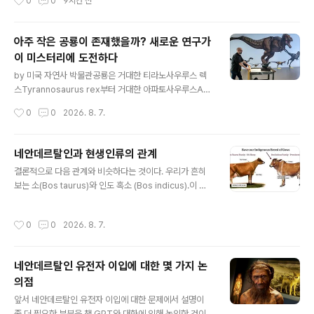
0
0
9시간 전
확히 같은 매장지 내에 있는 입구(침입적) 매장지..
하지 않는 것으로 나타났다. 새로운 연구에 따르면, 이들은
이전 도구 사용자들이 남긴 흔적에도 세심한 주의를 기울
이는 것으로 밝혀졌다. 마모된 돌이나 깨진 견과류 껍질은
아주 작은 공룡이 존재했을까? 새로운 연구가
이들의 도구 선택에 중요한 단서가 되는데, 심지어 물리적
이 미스터리에 도전하다
특성상 최적의 선택이 아닌 경우에도 마찬가지다. 이번 연
글 내용
구 결과는 막스 플랑크 진화인류학 연구소Max Planck In
by 미국 자연사 박물관공룡은 거대한 티라노사우루스 렉
stitute for Evolutionary Anthropology와 상파울루
스Tyrannosaurus rex부터 거대한 아파토사우루스Ap
대학교 연구진 공동 연구다. 연구진은 야생 수염카푸친 원
atosaurus까지 거대한 몸집으로 유명하다.하지만 미국
작성시간
0
0
2026. 8. 7.
숭이wild bearded capuchin monkeys..
자연사 박물관과 프린스턴 대학교 과학자들이 오늘 Evolu
tion에 발표한 새로운 연구에 따르면, 공룡 진화의 가장 큰
미스터리 중 하나는 일부 종이 어떻게 거대해졌는가가 아
네안데르탈인과 현생인류의 관계
니라, 가장 작은 공룡조차 왜 진정으로 작아지지 않았는가
글 내용
결론적으로 다음 관계와 비슷하다는 것이다. 우리가 흔히
하는 것이다.연구진은 척추동물의 몸 크기 진화를 조사하
보는 소(Bos taurus)와 인도 혹소 (Bos indicus).이 두
기 위해 수학적 모델을 사용해 포유류, 조류, 거북이의 크기
종류의 소는 모양이 많이 다르지만 여전히 같은 종으로 교
는 에너지와 생리학적 요인으로 설명할 수 있지만, 가장 작
잡해서 후손을 낳을 수 있다. 다음으로 사람 회충과 돼지 회
은 비조류 공룡이 진화 역사 전반에 걸쳐 비정상적으로 큰
작성시간
0
0
2026. 8. 7.
충. 이 둘은 서로 같은 종으로 지금은 보지만, 사람을 감염
크기를 유지한 이유는 설명할 수 없다는 것을 발견했다.오
시키거나 돼지를 감염시키는 데 있어 서로 간에 차이점이
히려 이번 연구 결과는 몸..
관찰된다. 돼지를 감염시키는 녀석은 사람을 잘 감염시키
네안데르탈인 유전자 이입에 대한 몇 가지 논
지 못한다. 같은 종인 회충이 두개의 서로 다른 종으로 나뉘
의점
어 가는 단계에 있다고 요즘은 본다. 위 사진에는 유전적 차
글 내용
이에도 불구하고 단일 종이라 했지만, 실제로 유전적으로
앞서 네안데르탈인 유전자 이입에 대한 문제에서 설명이
도 차이가 거의 없고, 다만 감염시키는 숙주만 사람과 돼지
좀 더 필요한 부분을 챗 GPT와 대화에 의해 논의한 것이