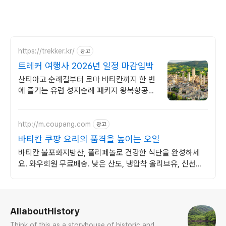
https://trekker.kr/
광고
트레커 여행사 2026년 일정 마감임박
산티아고 순례길부터 로마 바티칸까지 한 번
에 즐기는 유럽 성지순례 패키지 왕복항공권,
전일정숙소, 여행자 보험 포함 전문 인솔자
동행 패키지
http://m.coupang.com
광고
바티칸 쿠팡 요리의 품격을 높이는 오일
바티칸 불포화지방산, 폴리페놀로 건강한 식단을 완성하세
요. 와우회원 무료배송. 낮은 산도, 냉압착 올리브유, 신선한
풍미를 직접 느껴보세요.
로그 정보
AllaboutHistory
Think of this as a storyhouse of historic and