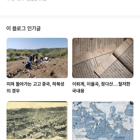
진회에서 신호열 김명호 옮김으로 출간했다.옛날 풍모가
채워달라는 요청이었다. 난 논문 쓰면서 진짜로 도움 받거
완연한 판형이다.이미 이 당시 신호열 선생은 불귀의 객이
나, 내가 모름지기 까부셔..
되고 그 문하생 김명호 선생이 선생과 같이 작업한 원고들
을 정리했거니와김명호 선생이야 연암 전문가로 두 마디가
필요없는 발군의 연구자라이걸 내고서 불미한 데가 많다해
이 블로그 인기글
서인지 아마 다른 상업출판사서 쏵 개비한 판본을 냈을 것
이다.그 판본 역시 나는 보유 중이나 서재 어디 있는지 찾기
가 곤란해 이 구판으로 접근 중이다.오역 또한 신판에서는
많이 바로잡았다 했다 기억하는데 신판이건 구판이건 일단
독파가 중요하다.이전에 여러 번 완독을 시도했다 ..
미쳐 돌아가는 고고 중국, 하북성
이퇴계, 이율곡, 정다산....철저한
의 경우
국내용