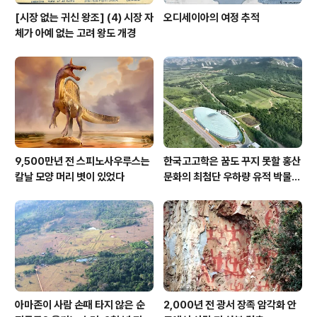
[시장 없는 귀신 왕조] (4) 시장 자
오디세이아의 여정 추적
체가 아예 없는 고려 왕도 개경
9,500만년 전 스피노사우루스는
한국고고학은 꿈도 꾸지 못할 홍산
칼날 모양 머리 볏이 있었다
문화의 최첨단 우하량 유적 박물관
[신화통신]
아마존이 사람 손때 타지 않은 순
2,000년 전 광서 장족 암각화 안