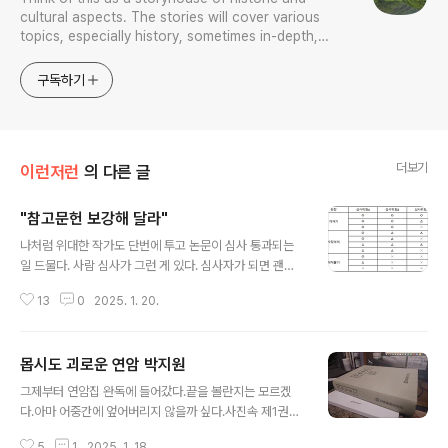
cultural aspects. The stories will cover various
topics, especially history, sometimes in-depth,
sometimes with a light touch. One constant
approach will be to resist any common sense or
구독하기
generalized viewpoint
더보기
이런저런
의 다른 글
"참고문헌 보강해 달라"
글 내용
나처럼 위대한 작가도 단번에 투고 논문이 심사 통과되는
일 드물다. 사람 심사가 그런 게 있다. 심사자가 되면 괜히
객지 한 번 붙어보고, 그걸로 꼬투리 잡고 싶은 심정이야 인
13
0
2025. 1. 20.
지상정 아니겠는가? 골려먹는 재미만큼 짜릿함을 주는 일
도 없으니깐.나 역시 피심사자가 아니라 심사자로서, 단번
에 수정없이 개재가 판정 때린 적이 거의 없는 듯하다. 물론
몹시도 괴로운 연암 박지원
난 그런 꼬장 안 부리는 사람이라 보거니와, 수준이 안 되기
글 내용
때문에 그리 요구했을 뿐이다. 한데 내가 제출한 논문에 대
그제부터 연암집 완독에 들어갔다.끝을 볼란지는 모르겠
해 가끔씩 수정없이 개재가 판정을 때리면서도 수정 사항
다.아마 어중간에 엎어버리지 않을까 싶다.사진속 제1권과
이 붙어 오는 일이 있었는데 그 경우는 예외없이 참고문헌
더불어 전2권이 완결판이다.분량이 만만찮다.민족문화추
보강해 달라는 말이었다. 참고문헌이 너무 없으니 그 칸을
5
1
2025. 1. 18.