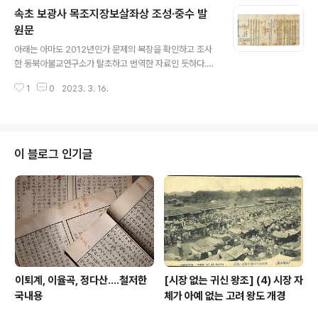
발해의 영역…′발해유적총람′ 발간(서울=연합뉴스) 김예나
속초 보광사 목조지장보살좌상 조성·중수 발
기자 = 발해(698∼926)는 한반도 북부에서 중국 동북 지
역과 러시아 연해주에 걸쳐 이어지며 통일신라와 함께 남
원문
글 내용
북국을 이뤘던 고대국가다. 9세기에는 동쪽의 융성한 나라
아래는 아마도 2012년인가 문제의 복장을 확인하고 조사
m.k-odyssey.com 교과서 같은 데를 보면 고구려 발해
한 동북아불교연구소가 탈초하고 번역한 자료인 듯하다.
강역이라 해서 현재의 지도에 얹은 그 강역도라는 것들이
나는 이 자료를 관련 특별전을 개최 중인 속초시립박물관
있지만 그것은 어느 특정한 시기의..
1
0
2023. 3. 16.
에서 받았음을 밝힌다. 내친 김에 번역도 손을 다시 보고,
주석까지 했으면 싶지만 현재로서는 여유가 나지 않는다는
핑계를 해 둔다. 관련 전시회 소식은 아래를 참조하라. 묘
妙함으로 점철하는 속초 보광사 지장보살과 그 복장腹藏
묘妙함으로 점철하는 속초 보광사 지장보살과 그 복장腹
이 블로그 인기글
藏이 속초 보광사普光寺라는 불교 사찰은 내가 가 본 적
은 없으나 위성지도로 보니 영랑호 남쪽 가에 자리를 잡았
다. 네이버 지도속초 보광사map.naver.com 이 사찰 내
력은 다음 불교신문 기사에 자세historylibrary.net 보광
사 목조지장보살좌상 조성·중수 발..
이퇴계, 이율곡, 정다산....철저한
[시장 없는 귀신 왕조] (4) 시장 자
국내용
체가 아예 없는 고려 왕도 개경