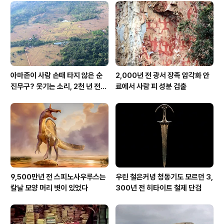
아마존이 사람 손때 타지 않은 순
2,000년 전 광서 장족 암각화 안
진무구? 웃기는 소리, 2천 년 전에
료에서 사람 피 성분 검출
이미 사람 바글바글
9,500만년 전 스피노사우루스는
우린 철은커녕 청동기도 모르던 3,
칼날 모양 머리 볏이 있었다
300년 전 히타이트 철제 단검