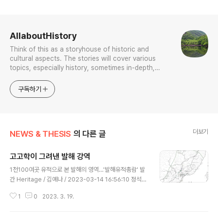
로그 정보
AllaboutHistory
Think of this as a storyhouse of historic and
cultural aspects. The stories will cover various
topics, especially history, sometimes in-depth,
sometimes with a light touch. One constant
approach will be to resist any common sense or
구독하기
generalized viewpoint
더보기
NEWS & THESIS
의 다른 글
고고학이 그려낸 발해 강역
글 내용
1천100여곳 유적으로 본 발해의 영역…'발해유적총람' 발
간 Heritage / 김예나 / 2023-03-14 16:56:10 정석배
교수 등, 북한·중국·러시아 지역 발해 관련 유적 총망라 htt
1
0
2023. 3. 19.
ps://m.k-odyssey.com/news/newsview.php?nc
ode=179568183193390 1천100여곳 유적으로 본