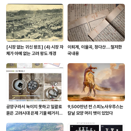
전으로 읽었다면? 생각만 해도 끔찍하다. 번역본에서 내가
필요한 곳, 의문나는 곳은 반드시 원문을 봐야 한다. 번역본
은 이렇게 반드시 봐야 할 곳을 제외한 원문 읽기의 수고를
왕청나게 덜어준다. (2013...
[시장 없는 귀신 왕조] (4) 시장 자
이퇴계, 이율곡, 정다산....철저한
체가 아예 없는 고려 왕도 개경
국내용
공양구라서 녹이지 못하고 일괄로
9,500만년 전 스피노사우루스는
묻은 고려시대 은제 기물 떼거리로
칼날 모양 머리 볏이 있었다
여주서 발견