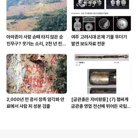
아마존이 사람 손때 타지 않은 순
여주 고려시대 은제 기물 무더기
진무구? 웃기는 소리, 2천 년 전에
발견 보도자료 전문
이미 사람 바글바글
2,000년 전 광서 장족 암각화 안
[금관총은 자비왕릉] (7) 잽싸게
료에서 사람 피 성분 검출
금관총 영업 전선에 뛰어든 국립박
물관, 하지만 잘못 고른 영업사원