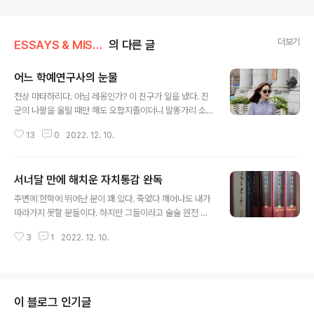
더보기
ESSAYS & MISCELLANIES
의 다른 글
어느 학예연구사의 눈물
글 내용
천상 마타하리다. 아님 레옹인가? 이 친구가 일을 냈다. 진
군의 나팔을 울릴 때만 해도 오합지졸이더니 말똥가리 소
똥 굴리듯 덩치 키우다가 친위세력으로 경기도 지역 동종
13
0
2022. 12. 10.
업계종사자들을 끌어모으다기 마침내 전국으로 조직을 확
산하니 그 추세 진승 오광을 뛰어넘고 황건적을 능멸했다.
그렇다고 그가 놀기를 좋아하지 않은 것도 아니요 힐링을
서너달 만에 해치운 자치통감 완독
치지도외하진 않았으되 전의 다지기 위함이었는지 델피 신
글 내용
전에 가서 신탁도 받기도 했더랬다. 그 신탁에 소백산맥 기
주변에 한학에 뛰어난 분이 꽤 있다. 죽었다 깨어나도 내가
슭 엄원식을 옹립하여 대장으로 삼고 동해가 김대종을 필
따라가지 못할 분들이다. 하지만 그들이라고 술술 원전 읽
두로 일부 노땅들을 기로소에 앉혔으니 천만다행 이들 노
는다 생각하면 커다란 착각이다. 한문으로 먹고 산 전통시
친네도 세를 규합하고는 여의도를 뻔질나게 들락하며 우리
3
1
2022. 12. 10.
대 아무리 뛰어난 한학자라도 한문 원적을 술술 읽었다고
가 왜 이를 하며, 또 대한민국은 왜 이를 해야 하는지를 설
생각하면 커다란 착각이다. 한적漢籍은 왜 번역되어야 하
득했다. 김예지와 마침내 손잡은 이들이 일을 냈다..
는가? 번역본으로 읽으면 술술 읽히기 때문이다. 물론 번역
에는 오역이 있기 마련이다. 제아무리 뛰어난 한학자라도
오역은 있기 마련이다. 내가 권중달 교수가 완역한 자치통
이 블로그 인기글
감 31권을 읽는데 한두 달을 소비했다. 한데 내가 이걸 원