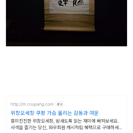
http://m.coupang.com
광고
위창오세창 쿠팡 가슴 울리는 감동과 여운
흥미진진한 위창오세창, 밤새도록 읽는 재미에 빠져보세요.
사색을 즐기는 당신, 와우회원 캐시적립 혜택으로 구매하세