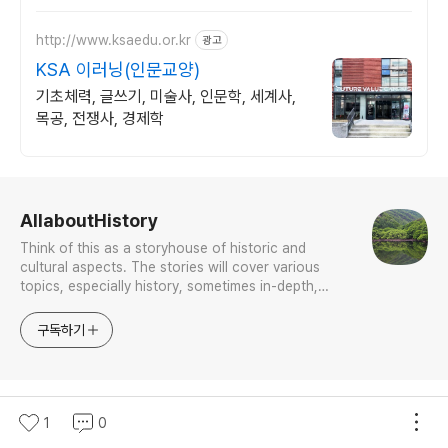
요.
http://www.ksaedu.or.kr
광고
KSA 이러닝(인문교양)
기초체력, 글쓰기, 미술사, 인문학, 세계사,
목공, 전쟁사, 경제학
로그 정보
AllaboutHistory
Think of this as a storyhouse of historic and
cultural aspects. The stories will cover various
topics, especially history, sometimes in-depth,
sometimes with a light touch. One constant
approach will be to resist any common sense or
구독하기
generalized viewpoint
더보기
探古의 일필휘지
의 다른 글
1
0