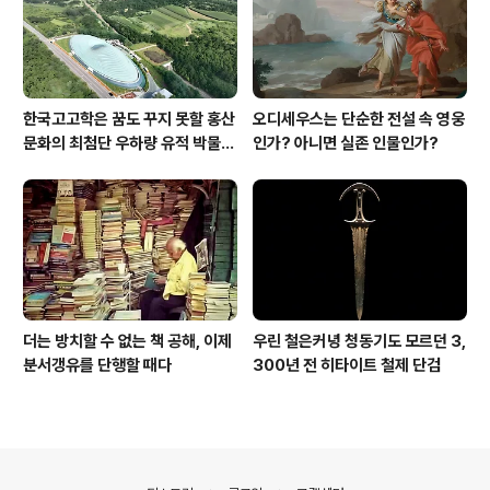
한국고고학은 꿈도 꾸지 못할 홍산
오디세우스는 단순한 전설 속 영웅
문화의 최첨단 우하량 유적 박물관
인가? 아니면 실존 인물인가?
[신화통신]
더는 방치할 수 없는 책 공해, 이제
우린 철은커녕 청동기도 모르던 3,
분서갱유를 단행할 때다
300년 전 히타이트 철제 단검
의안내