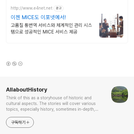
http://www.e4net.net
광고
이젠 MICE도 이포넷에서!
고품질 통번역 서비스와 체계적인 관리 시스
템으로 성공적인 MICE 서비스 제공
(새창열림)
로그 정보
AllaboutHistory
Think of this as a storyhouse of historic and
cultural aspects. The stories will cover various
topics, especially history, sometimes in-depth,
sometimes with a light touch. One constant
approach will be to resist any common sense or
구독하기
generalized viewpoint