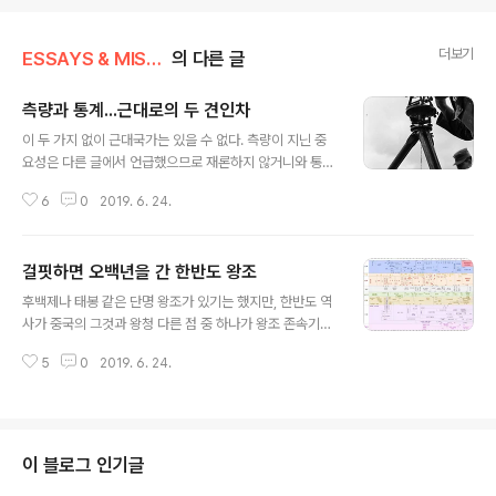
더보기
ESSAYS & MISCELLANIES
의 다른 글
측량과 통계...근대로의 두 견인차
글 내용
이 두 가지 없이 근대국가는 있을 수 없다. 측량이 지닌 중
요성은 다른 글에서 언급했으므로 재론하지 않거니와 통계
는 왜 중요한가? 과세와 노동력 군대 징발의 기초가 되기
6
0
2019. 6. 24.
때문이다. 통계 중에서도 인구 센서스는 핵심 중의 핵심이
다. 이 인구 센서스가 조선시대에도 있었다. 하지만 나이롱
뽕이었다. 황구첨정黃口簽丁이니 족징族徵이니 뭐니 해
걸핏하면 오백년을 간 한반도 왕조
서 개판이었으니, 죽은 놈을 살아있다 하는가 하면, 산 놈을
글 내용
죽었다 하고, 아들 많은 집에서는 아들 숫자는 줄였다. 왜?
후백제나 태봉 같은 단명 왕조가 있기는 했지만, 한반도 역
인두세가 과세의 표준이었으니, 사람 숫자에 따라 세금이
사가 중국의 그것과 왕청 다른 점 중 하나가 왕조 존속기간
왔다갔다 하고 군대 가는 숫자가 정해졌다. 근대적인 통계
이 지나치게 길다는 것이다. 고려 조선이 각 오백년이요 백
는 이 넒나듦에 대한 퇴출이었다. 센서스가 도입됨으로써
5
0
2019. 6. 24.
제 고구려는 칠백년, 신라는 물경 천년이다. 중국은 외려 춘
비로소 과세 표준과 노동력 징발의 기준의 확립되었다. 조
추전국시대가 이와 흡사해 그 모국 주周 왕조는 대략 구백
선시대 인구가 천만이니 천오백만이니..
년을 갔고 그 초기 제후국들 역시 그러했다가 이상하게도
그 분열이 종식되고선 이백년을 간 왕조가 거의 없다. 청이
삼백년을 갔으니 이것이 기적이다. 왜 그럴까 곰곰 생각하
이 블로그 인기글
면 역시나 통합과 분열의 길항에서 찾을 수밖에 없을 듯 하