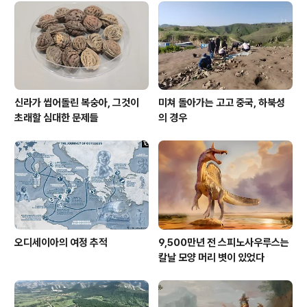
다. 중심을 향한 열망만큼 그에서 벗어나고자 하는 갈망 역
시 강렬하기만 하다. 군현제와 봉건제를 둘러싼 논쟁은 여
전히 진행형이다. 지금은 강고하게만 보이는 현재의 중앙
집권제는 나는 오래가지 않을 것으..
신라가 씹어돌린 복숭아, 그것이
미쳐 돌아가는 고고 중국, 하북성
초래할 심대한 문제들
의 경우
오디세이아의 여정 추적
9,500만년 전 스피노사우루스는
칼날 모양 머리 볏이 있었다