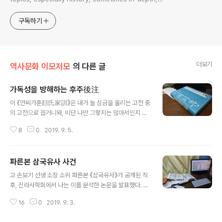
sometimes with a light touch. One constant
approach will be to resist any common sense or
구독하기
generalized viewpoint
더보기
역사문화 이모저모
의 다른 글
가독성을 방해하는 후주後注
글 내용
이 《안씨가훈顔氏家訓》은 내가 늘 심금을 울리는 고전 중
의 고전으로 꼽거니와, 비단 나만 그렇지는 않아서인지 현
재 시중에 유통 중인 번역본만 해도 축쇄본까지 포함한 4
8
0
2019. 9. 5.
종 정도가 된다고 파악한다. 사진은 개중에서도 역자 전공
이 이른바 문학사가가 아니라 역사학도 옮김이라는 점에서
주목을 끌거니와 나머지는 중문학을 전문으로 공부하는 사
파른본 삼국유사 사건
람이 번역한 것으로 안다. 이 역본을 포함해 이 출판사는 주
글 내용
석을 책 뒤편으로 한꺼번에 몰아넣기는 하는 이른바 후주
고 손보기 선생 소장 소위 파른본 《삼국유사》가 공개된 직
後注 시스템을 채택한다. 본문 이해를 돕기 위한 첨언을 주
후, 신라사학회에서 나는 이를 분석한 논문을 발표했다. 사
석注釋(혹은 註釋)이라 하며, 그것을 배치하는 위치에 따
진은 2013년 5월 17일 남영동 저택에서 그것을 준비하면
라 해당 본분 페이지 하단에 배치하는 방식을 각주脚注fo
16
0
2019. 9. 3.
서 찍은 몇 컷 중 하나다. 판본 비교를 위해서는 《삼국유사》
otnote라 하고, 본문 괄호에다가 작은 글자로 보충한 주석
영인본들이 필요했으니, 집에 소장한 《삼국유사》 영인본
을 협주夾注 혹은 세주細注 혹은 분주分注..