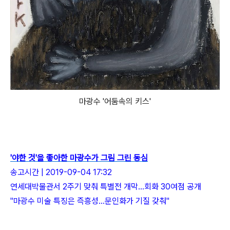
마광수 '어둠속의 키스'
'야한 것'을 좋아한 마광수가 그림 그린 동심
송고시간 | 2019-09-04 17:32
연세대박물관서 2주기 맞춰 특별전 개막…회화 30여점 공개
"마광수 미술 특징은 즉흥성…문인화가 기질 갖춰"