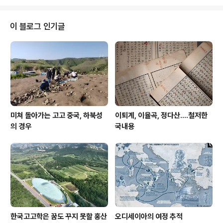
너댓 종을 펼쳐 놓고는 파른본과 비교했다. 물론 이런 작업
은 연세대가 파른본을 공식 공개하기 전에 대강 이뤄져서,
그 공개 전날 나는 그 분석 결과를 우리 공장 기사로 내놓았
이 블로그 인기글
다. 비교 대상은 안정복 수택본과 고려대본 등등으로 기억
하는데 안정복 수택본은 인쇄상태가 너무 안좋았다고 기억
한다. 이것이 판본 자체에서 기인하는 것인지, 아니면 그 인
본印本의 문제인지는 내가 확인하지 못했다. 이 파른본은
그 판각 혹은 조선 중종..
미쳐 돌아가는 고고 중국, 하북성
이퇴계, 이율곡, 정다산....철저한
의 경우
국내용
한국고고학은 꿈도 꾸지 못할 홍산
오디세이아의 여정 추적