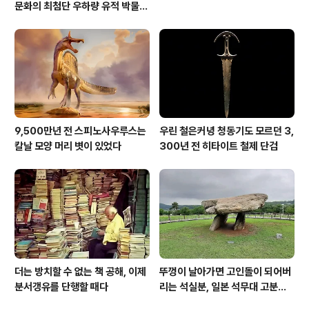
문화의 최첨단 우하량 유적 박물관
[신화통신]
9,500만년 전 스피노사우루스는
우린 철은커녕 청동기도 모르던 3,
칼날 모양 머리 볏이 있었다
300년 전 히타이트 철제 단검
더는 방치할 수 없는 책 공해, 이제
뚜껑이 날아가면 고인돌이 되어버
분서갱유를 단행할 때다
리는 석실분, 일본 석무대 고분의
경우