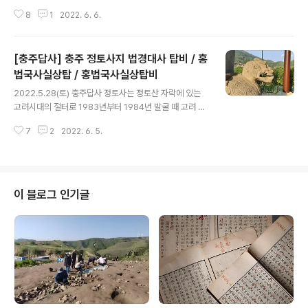
게 권상하 묘소를 찾아 가기 어려울 줄 몰랐습니다! 우선 네
8
1
2022. 6. 6.
비게이션에 의존하는 저로서는 네비게이션에 검색했을 때,
위치정보가 나오지 않으면 당황스럽습니다. 다행히 같이
간 다른 선생님께서 네비게이션에 ‘충주호관광농원’을 검
[충주답사] 충주 정토사지 법경대사 탑비 / 홍
색한 다음 찾아가다가 권상하묘소 푯말을 보면 그 길로 들
어 오면 된다고 알려주셨습니다. 천천히 주행하다가 길 옆
법국사실상탑 / 홍법국사실상탑비
글 내용
으로 저 푯말이 보이면 푯말이 가리키는 길로 들어가면 됩
2022.5.28(토) 충주답사 정토사는 정토산 자락에 있는
니다. 오프로드(?) 같은 흙길을 지나 차가 더이상 올라가지
고려시대의 절터로 1983년부터 1984년 발굴 때 고려 전
못할 것 같아 우선 차를 세워두고 걷기로 했습니다. 열심히
기와 조선 전기 의 건물터가 확인되었습니다. 정토사(淨土
걷다보면 또 위 사진의 표지석이 보이는데, 여기서부터 30
7
2
2022. 6. 5.
寺)와 개천사(開天寺)라 쓰인 명문 기와가 발견되어 이곳
0m라고 적혀 있었습니다. 오..
이 정토사가 있던 자리라는 걸 알 수 있게 되었습니다. 『신
증동국여지승람』에 따 르면 1530년대에 개천사로 불렸으
며 고려 역대 왕조의 실록을 보관하였던 곳이었습니다. 실
제 절이 있던 자리는 충주댐 공사로 수몰되어 초석 일부와
이 블로그 인기글
신방석 등을 주변 지역으로 옮겨 정비하였습니다. 보물로
지정된 정토사 법경대사자등탑비(淨土寺法鏡大師慈燈
塔碑)가 이곳에 남아 있으며, 국보와 보물로 지정된 정토
사 홍법국사실상탑(淨土寺弘法國師實相塔)과 비(碑)
는 국립중앙박물관 야외전시장에서 볼 수 있습니다..