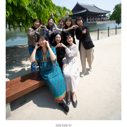
하뚜하뚜💜