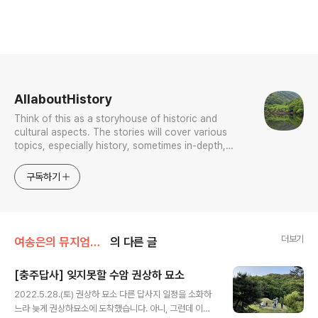
로그 정보
AllaboutHistory
Think of this as a storyhouse of historic and
cultural aspects. The stories will cover various
topics, especially history, sometimes in-depth,
sometimes with a light touch. One constant
approach will be to resist any common sense or
구독하기
generalized viewpoint
더보기
여송은의 뮤지엄톡톡
의 다른 글
[충주답사] 잊지못할 수암 권상하 묘소
글 내용
2022.5.28.(토) 권상하 묘소 다른 답사지 일정을 소화하
느라 늦게 권상하묘소에 도착했습니다. 아니, 그런데 이렇