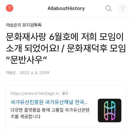
검색하기
AllaboutHistory
티스토리
여송은의 뮤지엄톡톡
문화재사랑 6월호에 저희 모임이
소개 되었어요! / 문화재덕후 모임
“문반사우”
여송은
2022. 6. 8. 23:09
https://www.k-heritage.tv
광고
국가유산진흥원 국가유산채널 한국의
세계유산 영상
다양한 플랫폼을 통해 고품질 국가유산콘텐
츠를 제공합니다