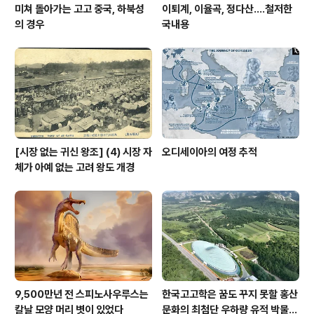
미쳐 돌아가는 고고 중국, 하북성
이퇴계, 이율곡, 정다산....철저한
의 경우
국내용
[시장 없는 귀신 왕조] (4) 시장 자
오디세이아의 여정 추적
체가 아예 없는 고려 왕도 개경
9,500만년 전 스피노사우루스는
한국고고학은 꿈도 꾸지 못할 홍산
칼날 모양 머리 볏이 있었다
문화의 최첨단 우하량 유적 박물관