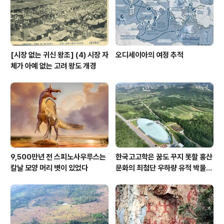
[시장 없는 귀신 왕조] (4) 시장 자
오디세이아의 여정 추적
체가 아예 없는 고려 왕도 개경
9,500만년 전 스피노사우루스는
한국고고학은 꿈도 꾸지 못할 홍산
칼날 모양 머리 볏이 있었다
문화의 최첨단 우하량 유적 박물관
[신화통신]