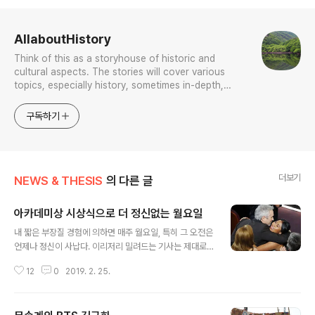
로그 정보
AllaboutHistory
Think of this as a storyhouse of historic and
cultural aspects. The stories will cover various
topics, especially history, sometimes in-depth,
sometimes with a light touch. One constant
approach will be to resist any common sense or
구독하기
generalized viewpoint
더보기
NEWS & THESIS
의 다른 글
아카데미상 시상식으로 더 정신없는 월요일
글 내용
내 짧은 부장질 경험에 의하면 매주 월요일, 특히 그 오전은
언제나 정신이 사납다. 이리저리 밀려드는 기사는 제대로
된 데스킹이 거의 불가능할 정도로 많이 쏟아져 들어온다.
12
0
2019. 2. 25.
그게 아니라 해도, 가뜩이나 우리 공장 편집국 부장들은 거
개 사정이 이래서, 스스로 말하기를 "송고키 누르는 기
계"라 자조하기도 한다. 그런 오늘은 일정이 더 사나웠으