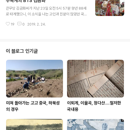
무속계의 BTS 김금화
니, 한국시간 오전 10시 미국 LA에서 올해 제91회 아카데
글 내용
미상 시상식이 시작했기 때문이다. 우리 공장은 LA에 특파
큰무당 김금화씨가 지난 23일 오전 5시 57분 향년 88세
원이 있다. 따라서 특파원이 처리하면 될 일이라 하겠지만,
로 타계했으니, 이 소식을 나는 고인과 친분이 많았던 국립
업무 특성을 따져, 서울 본사에서 처리할 것은 처리한다. 미
민속박물관 어느 선생한테서 듣고는 문화재 담당 박상현
국 중심 아카데미 시상식이야 워낙 대중성을 추구하는 까
19
0
2019. 2. 24.
기자한테 연락을 취했더니, 우리 공장 인천본부에서 이미
닭에 예술성 위주인 칸 영화제와는 결이 왕청나게 다르다.
기사가 나갔단다. 그러면서 박 기자 왈, "인천본부 기사에
이런 영화제를 안이하게 L..
덧붙여 종합기사 하나 쓰겠다"고 했으니, 그것이 아래 우리
공장 기사라. 하늘로 떠난 큰무당…배연신굿 보유자 김금화
별세(종합) 이에서 김금화가 차지하는 위상을 잘 정리했다
이 블로그 인기글
고 본다. 따라서 자칫 췌언일 수도 있는 두어 마디, 이런저
런 곳에서 주어들은 말들을 버무리는 수준에서 그의 장송
을 나 나름으로는 대신하고자 한다. 무형문화재 업계에서,
특히 무속계에서 김금화라는 이름은 그 대명사와도 같지
만, 어찌된 셈인지 나는 고인과 이..
미쳐 돌아가는 고고 중국, 하북성
이퇴계, 이율곡, 정다산....철저한
의 경우
국내용