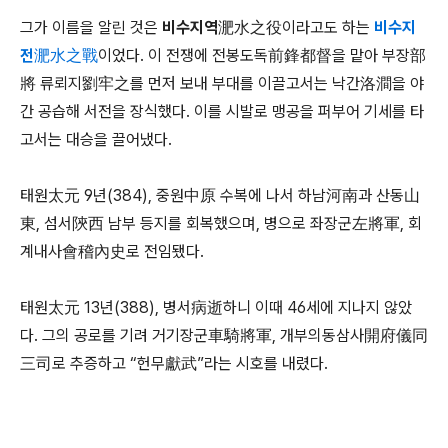
그가 이름을 알린 것은
비수지역淝水之役
이라고도 하는
비수지
전淝水之戰
이었다. 이 전쟁에 전봉도독前鋒都督을 맡아 부장部
將 류뢰지劉牢之를 먼저 보내 부대를 이끌고서는 낙간洛澗을 야
간 공습해 서전을 장식했다. 이를 시발로 맹공을 퍼부어 기세를 타
고서는 대승을 끌어냈다.
태원太元 9년(384), 중원中原 수복에 나서 하남河南과 산동山
東, 섬서陝西 남부 등지를 회복했으며, 병으로 좌장군左將軍, 회
계내사會稽內史로 전임됐다.
태원太元 13년(388), 병서病逝하니 이때 46세에 지나지 않았
다. 그의 공로를 기려 거기장군車騎將軍, 개부의동삼사開府儀同
三司로 추증하고 “헌무獻武”라는 시호를 내렸다.