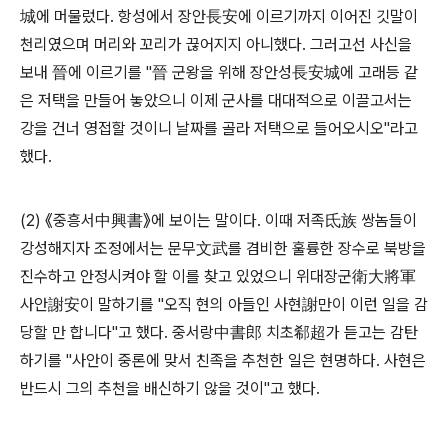
城에 머물렀다. 항성에서 장안長安에 이르기까지 이어진 깃말이
천리였으며 머리와 꼬리가 끊어지지 아니했다. 그러고선 사신을
보내 晉에 이르기를 "晉 군왕을 위해 장안성長安城에 고래등 같
은 저택을 만들어 놓았으니 이제 군사를 대대적으로 이끌고서는
강을 건너 영접할 것이니 날짜를 골라 저택으로 들어오시오"라고
했다.
(2) 《중흥서中興書》에 보이는 말이다. 이때 저족氐族 쌍놈들이
강성해지자 조정에서는 문무文武를 겸비한 훌륭한 장수로 북방을
진수하고 안정시켜야 할 이를 찾고 있었으니 위대장군衛大將軍
사안謝安이 말하기를 "오직 현의 아들인 사현謝만이 이런 일을 감
당할 만 합니다"고 했다. 중서랑中書郎 치초郗超가 듣고는 감탄
하기를 "사안이 중론에 맞서 친족을 추천한 일은 현명하다. 사현은
반드시 그의 추천을 배신하기 않을 것이"고 했다.