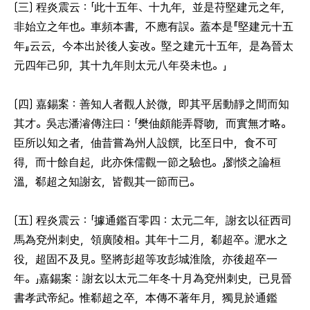
〔三〕 程炎震云：「此十五年、十九年，並是苻堅建元之年，
非始立之年也。車頻本書，不應有誤。蓋本是『堅建元十五
年』云云，今本出於後人妄改。堅之建元十五年，是為晉太
元四年己卯，其十九年則太元八年癸未也。」
〔四〕 嘉錫案：善知人者觀人於微，即其平居動靜之間而知
其才。吳志潘濬傳注曰：「樊伷頗能弄脣吻，而實無才略。
臣所以知之者，伷昔嘗為州人設饌，比至日中，食不可
得，而十餘自起，此亦侏儒觀一節之驗也。」劉惔之論桓
溫，郗超之知謝玄，皆觀其一節而已。
〔五〕 程炎震云：「據通鑑百零四：太元二年，謝玄以征西司
馬為兗州刺史，領廣陵相。其年十二月，郗超卒。淝水之
役，超固不及見。堅將彭超等攻彭城淮陰，亦後超卒一
年。」嘉錫案：謝玄以太元二年冬十月為兗州刺史，已見晉
書孝武帝紀。惟郗超之卒，本傳不著年月，獨見於通鑑