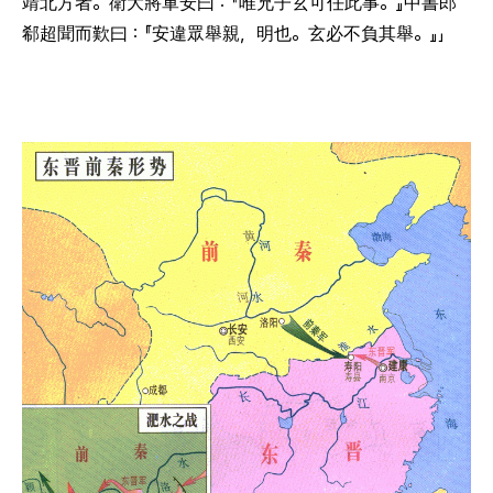
靖北方者。衛大將軍安曰：『唯兄子玄可任此事。』中書郎
郗超聞而歎曰：『安違眾舉親，明也。玄必不負其舉。』」