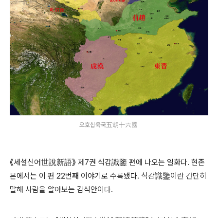
오호십육국五胡十六國
《세설신어世說新語》 제7권 식감識鑒 편에 나오는 일화다. 현존
본에서는 이 편 22번째 이야기로 수록됐다.
식감
識鑒이란 간단히
말해 사람을 알아보는 감식안이다.