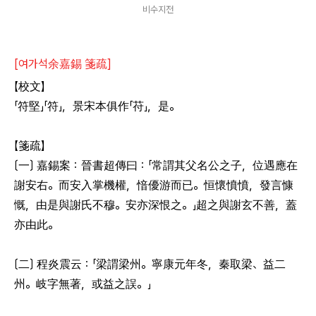
비수지전
[여가석余嘉錫 箋疏]
【校文】
「符堅」「符」，景宋本俱作「苻」，是。
【箋疏】
〔一〕 嘉錫案：晉書超傳曰：「常謂其父名公之子，位遇應在
謝安右。而安入掌機權，愔優游而已。恒懷憤憤，發言慷
慨，由是與謝氏不穆。安亦深恨之。」超之與謝玄不善，蓋
亦由此。
〔二〕 程炎震云：「梁謂梁州。寧康元年冬，秦取梁、益二
州。岐字無著，或益之誤。」