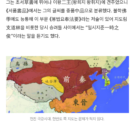
그는 초서草書에 뛰어나 이왕二王(왕희지 왕휘지)에 견주었으니
《서품書品》에서는 그의 글씨를 중품中品으로 분류했다. 불학佛
學에도 능통해 이 부문 《봉법요奉法要》라는 저술이 있어 지도림
支道林을 비롯한 당시 승려들 사이에서는 “일시지준一時之
俊”이라는 말을 듣기도 했다.
전진 극강시대. 한반도 쪽 지도는 문제가 적지 않다.