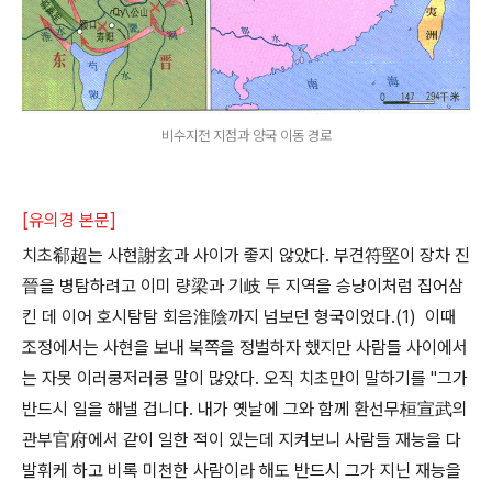
비수지전 지점과 양국 이동 경로
[유의경 본문]
치초郗超는 사현謝玄과 사이가 좋지 않았다. 부견符堅이 장차 진
晉을 병탐하려고 이미 량梁과 기岐 두 지역을 승냥이처럼 집어삼
킨 데 이어 호시탐탐 회음淮陰까지 넘보던 형국이었다.(1) 이때
조정에서는 사현을 보내 북쪽을 정벌하자 했지만 사람들 사이에서
는 자못 이러쿵저러쿵 말이 많았다. 오직 치초만이 말하기를 "그가
반드시 일을 해낼 겁니다. 내가 옛날에 그와 함께 환선무桓宣武의
관부官府에서 같이 일한 적이 있는데 지켜보니 사람들 재능을 다
발휘케 하고 비록 미천한 사람이라 해도 반드시 그가 지닌 재능을