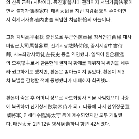
의 산동 금향) 사람이다. 동진東晉시대 관리이자 서법가書法家이
면서 불학가佛學家다. 태위太尉를 지낸 치감郗鑒의 손자이면
서 회계내사會稽內史를 역임한 치음郗愔의 아들이다.
고평 치씨高平郗氏 출신으로 무군연撫軍掾 정서연征西椽 대사
마참군大司馬참參軍, 산기시랑散騎侍郎, 중서시랑中書侍
郎, 사도좌장사司徒左長史 등을 역임했다. 일찍이 환온桓溫
의 모주謀主로서 환온한테 권하여 황제를 폐위하여 위엄을 세우
라 권고하기도 했지만, 환온은 받아들이지 않았다. 환온이 제3
차 북벌을 감행할 적에 동행했다가 대패하자 회귀했다.
환온이 죽은 후 어머니 상으로 사도좌장사 직을 사임했으며 나중
에 복귀하여 산기상시散騎常侍가 되고 나중에 다시 선위장군宣
威將軍, 임해태수臨海太守 등에 제수되었지만 모두 거절했
다. 태원太元 2년 12월 병서病逝하니 향년 42세였다.