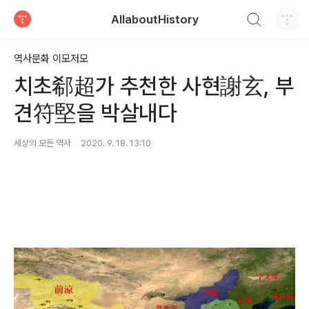
검색하기
AllaboutHistory
티스토리
역사문화 이모저모
치초郗超가 추천한 사현謝玄, 부
견符堅을 박살내다
세상의 모든 역사
2020. 9. 18. 13:10