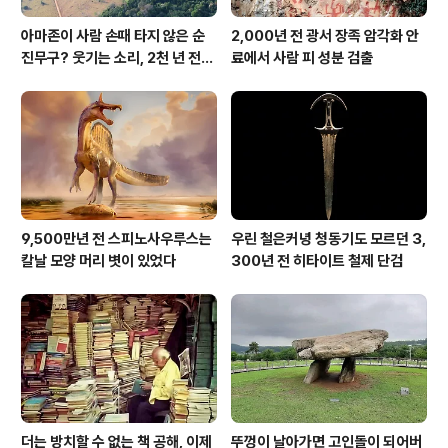
아마존이 사람 손때 타지 않은 순
2,000년 전 광서 장족 암각화 안
진무구? 웃기는 소리, 2천 년 전에
료에서 사람 피 성분 검출
이미 사람 바글바글
9,500만년 전 스피노사우루스는
우린 철은커녕 청동기도 모르던 3,
칼날 모양 머리 볏이 있었다
300년 전 히타이트 철제 단검
더는 방치할 수 없는 책 공해, 이제
뚜껑이 날아가면 고인돌이 되어버