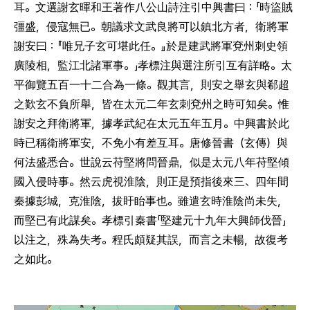
耳。文選謝玄暉和王著作八公山詩注引中興書曰：「時盜賊
彊盛，侵寇無已。朝議求文武良將可以鎮北方者，衛將軍
謝安曰：『唯兄子玄可堪此任。』於是建武將軍兗州刺史領
廣陵相，監江北諸軍事。」孝標注與選注所引互有詳略。太
平御覽五百一十二合為一條。觀其言，則安之舉玄與郗超
之歎玄不負所舉，皆在太元二年玄刺兗州之時可知矣。惟
謝安之拜衛將軍，據孝武紀在太元五年五月。中興書於此
時已稱衛將軍安，不免小有差互耳。唐修晉書（玄傳）與
何法盛悉合。世說云苻堅將問晉鼎，似是太元八年苻堅傾
國入侵時事。然云虎視淮陰，則正是預指後來三、四年間
秦據彭城，克淮陰，拔盱眙事也。雖遣玄時淮陰尚未失，
而堅已有此謀矣。孝標引秦書「堅建元十九年大興師伐晉」
以注之，殊為失考。程氏頗疑其誤，而言之未暢，故復考
之如此。