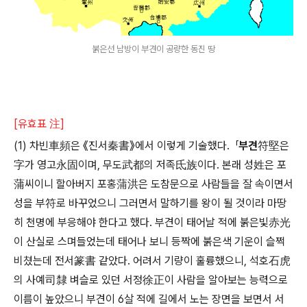
붉은선 남방이 부견이 공량한 동진 땅
[유효표 注]
(1) 차빈車頻은 《진서秦書》에서 이렇게 기술했다. 「
부견符堅
은
字가 영고永固이며, 무도武都의 저족氐族이다. 본래 성姓은 포
蒲씨이니 할아버지 포홍
蒲
洪은 도참문으로 사람들을 잘 속이면서
성을 부符로 바꾸었으니 그러면서 말하기를 왕이 될 것이라 마땅
히 천명에 부응해야 한다고 했다. 부견이 태어날 적에 붉은빛赤光
이 산실로 스며들었는데 태어나 보니 등짝에 붉은색 기운이 슬쩍
비쳤는데 전서篆書 같았다. 어려서 기량이 훌륭했으니, 석호石虎
의 사예司隸 벼슬로 있던 서정徐正이 사람을 알아보는 능력으로
이름이 높았으니 부견이 6살 적에 길에서 노는 장면을 보면서 서