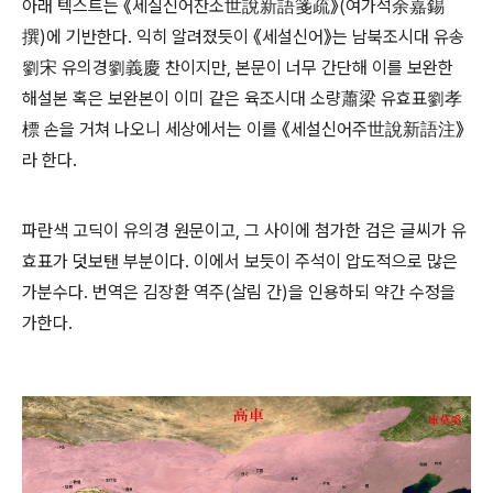
아래 텍스트는 《세실신어잔소世說新語箋疏》(여가석余嘉錫
撰)에 기반한다. 익히 알려졌듯이 《세설신어》는 남북조시대 유송
劉宋 유의경劉義慶 찬이지만, 본문이 너무 간단해 이를 보완한
해설본 혹은 보완본이 이미 같은 육조시대 소량蕭梁 유효표劉孝
標 손을 거쳐 나오니 세상에서는 이를 《세설신어주世說新語注》
라 한다.
파란색 고딕이 유의경 원문이고, 그 사이에 첨가한 검은 글씨가 유
효표가 덧보탠 부분이다. 이에서 보듯이 주석이 압도적으로 많은
가분수다. 번역은 김장환 역주(살림 간)을 인용하되 약간 수정을
가한다.