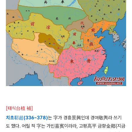
[태식台植 補]
치초郗超(336~378)
는 字가 경흥景興인데 경여敬輿라 쓰기
도 했다. 어릴 적 字는 가빈嘉賓이라라, 고평高平 금향金鄕(지금