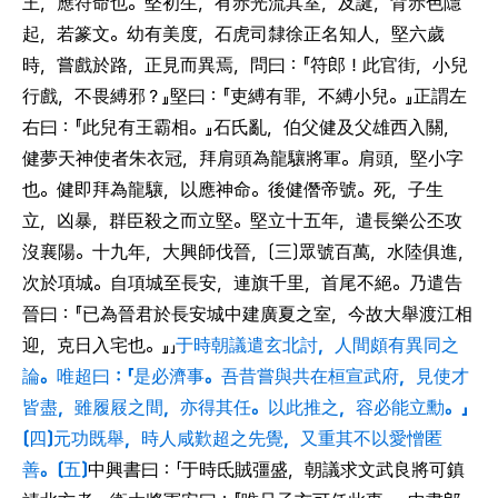
王，應符命也。堅初生，有赤光流其室，及誕，背赤色隱
起，若篆文。幼有美度，石虎司隸徐正名知人，堅六歲
時，嘗戲於路，正見而異焉，問曰：『符郎！此官街，小兒
行戲，不畏縛邪？』堅曰：『吏縛有罪，不縛小兒。』正謂左
右曰：『此兒有王霸相。』石氏亂，伯父健及父雄西入關，
健夢天神使者朱衣冠，拜肩頭為龍驤將軍。肩頭，堅小字
也。健即拜為龍驤，以應神命。後健僭帝號。死，子生
立，凶暴，群臣殺之而立堅。堅立十五年，遣長樂公丕攻
沒襄陽。十九年，大興師伐晉，〔三〕眾號百萬，水陸俱進，
次於項城。自項城至長安，連旗千里，首尾不絕。乃遣告
晉曰：『已為晉君於長安城中建廣夏之室，今故大舉渡江相
迎，克日入宅也。』」
于時朝議遣玄北討，人間頗有異同之
論。唯超曰：「是必濟事。吾昔嘗與共在桓宣武府，見使才
皆盡，雖履屐之間，亦得其任。以此推之，容必能立勳。」
〔四〕元功既舉，時人咸歎超之先覺，又重其不以愛憎匿
善。〔五〕
中興書曰：「于時氐賊彊盛，朝議求文武良將可鎮