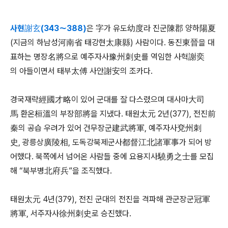
사현謝玄(343～388)
은 字가 유도幼度라 진군陳郡 양하陽夏
(지금의 하남성河南省 태강현太康縣) 사람이다. 동진東晉을 대
표하는 명장名將으로 예주자사豫州刺史를 역임한 사혁謝奕
의 아들이면서 태부太傅 사안謝安의 조카다.
경국재략經國才略이 있어 군대를 잘 다스렸으며 대사마大司
馬 환온桓溫의 부장部將을 지냈다. 태원太元 2년(377), 전진前
秦의 공습 우려가 있어 건무장군建武將軍, 예주자사兗州刺
史, 광릉상廣陵相, 도독강북제군사都督江北諸軍事가 되어 방
어했다. 북쪽에서 넘어온 사람들 중에 요용지사驍勇之士를 모집
해 “북부병北府兵”을 조직했다.
태원太元 4년(379), 전진 군대의 전진을 격파해 관군장군冠軍
將軍, 서주자사徐州刺史로 승진했다.