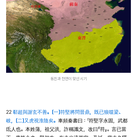
동진과 전연이 맞선 시기
22
郗超與謝玄不善。〔一〕符堅將問晉鼎，既已狼噬梁、
岐，〔二〕又虎視淮陰矣。
車頻秦書曰：「符堅字永固，武都
氐人也。本姓蒲，祖父洪，詐稱讖文，改曰『符』。言已當