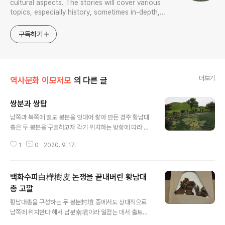
cultural aspects. The stories will cover various
topics, especially history, sometimes in-depth,
sometimes with a light touch. One constant
approach will be to resist any common sense or
구독하기
generalized viewpoint
더보기
역사문화 이모저모
의 다른 글
쌍분과 쌍탑
글 내용
남쪽과 북쪽에 별도 봉분을 잇대어 쌓아 만든 경주 황남대
총은 두 봉분을 구별하고자 각기 위치하는 방향에 따라 북
쪽에 있는 것을 북분北墳이라 하고, 남쪽에 있는 것을 남분
1
0
2020. 9. 17.
南墳이라 한다. 적석목곽분 시대 신라 무덤에는 이런 사례
가 적지는 아니해서, 현재까지 발굴된 것으로 3곳 정도가
아닌가 하는데(하도 경주시내를 까디빈 데가 많아 사례는
백화수피白樺樹皮 논쟁을 끝내버린 황남대
세밀히 조사하면 증가할 것이다) 내가 세심하게 살피지 아
니해서 자신있게 말할 순 없거니와, 대략의 기억대로 말하
총 고깔
글 내용
자면 북쪽이 여성, 남쪽이 남성으로 패턴화하는 것이 아닌
황남대총을 구성하는 두 봉분封墳 중에서도 상대적으로
가 한다. 둘은 현재 우리가 생각할 수 있는 최선의 관계와
남쪽에 위치한다 해서 남분南墳이라 일컫는 데서 출토한
관련한 답은 부부다. 적석목곽분은 그 구조상 아주 불가능
유물로 딱 한 번 대외로 공개된 적이 있다. 그때 박물관에서