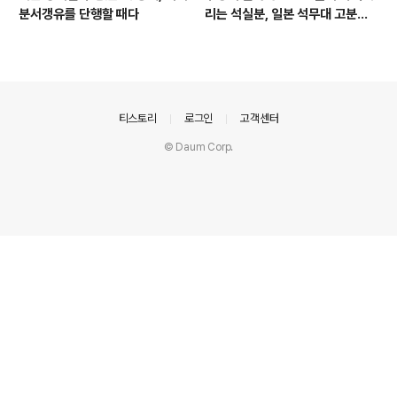
분서갱유를 단행할 때다
리는 석실분, 일본 석무대 고분의
경우
의안내
티스토리
로그인
고객센터
© Daum Corp.