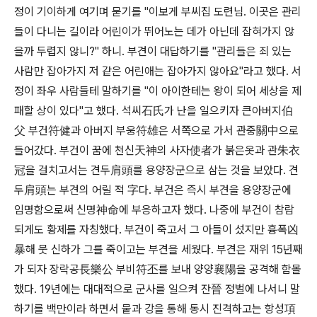
정이 기이하게 여기며 묻기를 "이보게 부씨집 도련님. 이곳은 관리
들이 다니는 길이라 어린이가 뛰어노는 데가 아닌데 잡혀가지 않
을까 두렵지 않니?" 하니. 부견이 대답하기를 "관리들은 죄 있는
사람만 잡아가지 저 같은 어린애는 잡아가지 않아요"라고 했다. 서
정이 좌우 사람들테 말하기를 "이 아이한테는 왕이 되어 세상을 제
패할 상이 있다"고 했다. 석씨石氏가 난을 일으키자 큰아버지伯
父 부건
符
健과 아버지 부웅
符
雄은 서쪽으로 가서 관중關中으로
들어갔다. 부건이 꿈에 천신天神의 사자使者가 붉은옷과 관朱衣
冠을 걸치고서는 견두肩頭를 용양장군으로 삼는 것을 보았다. 견
두肩頭는 부견의 어릴 적 字다. 부건은 즉시 부견을 용양장군에
임명함으로써 신명神命에 부응하고자 했다. 나중에 부건이 참람
되게도 황제를 자칭했다. 부건이 죽고서 그 아들이 섰지만 흉폭凶
暴해 뭇 신하가 그를 죽이고는 부견을 세웠다. 부견은 재위 15년째
가 되자 장락공長樂公 부비符丕를 보내 양양襄陽을 공격해 함몰
했다. 19년에는 대대적으로 군사를 일으켜 잔晉 정벌에 나서니 말
하기를 백만이라 하면서 뭍과 강을 통해 동시 진격하고는 항성項