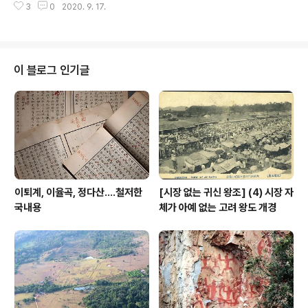
하지는 않겠지만, 효율성이 너무 적어 같은 봉분에다가 부
3
0
2020. 9. 17.
는 이를 이렇게 설명했다. 백화수피제 고깔과 관장식 白樺
부를 함께 매장하는 이른바 단일 봉분 합..
樹皮帽冠裝飾 Birch-bark Cap Fragments and Br
anch-shaped Ornaments 같은 사진을 좀 확대해 본
다. 이 유물이 중대성을 함유하는 까닭은 첫째, 백화수피 활
용 시점을 끌어올린 점이요, 둘째 그 정체를 실상 자작나무
이 블로그 인기글
로 확정했기 때문이다. 신라가 백화수피를 활용한 이용해
여러 용도로 활용해 사용한 시점을 종래에는 6세기 초반
무렵 축조로 보는 천마총 출토 장니 천마도를 통해 추정했
다면, 그보다 훨씬 빠른 시기에 신라가 이걸 사용했음을 보
여주는 흔적인 까닭이..
이퇴계, 이율곡, 정다산....철저한
[시장 없는 귀신 왕조] (4) 시장 자
국내용
체가 아예 없는 고려 왕도 개경