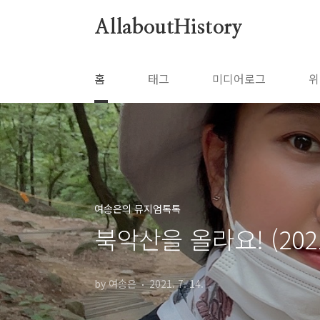
본문 바로가기
AllaboutHistory
홈
태그
미디어로그
위
여송은의 뮤지엄톡톡
북악산을 올라요! (2021.
by 여송은
2021. 7. 14.