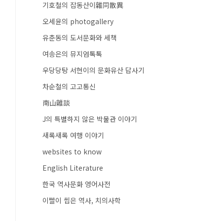
기호철의 잡동산이雜同散異
오세윤의 photogallery
유춘동의 도서문화와 세책
여송은의 뮤지엄톡톡
우당당탕 서현이의 문화유산 답사기
차순철의 고고통신
南山雜談
J의 특별하지 않은 박물관 이야기
새록새록 여행 이야기
websites to know
English Literature
한국 역사문화 영어사전
이빨이 씹은 역사, 치의사학