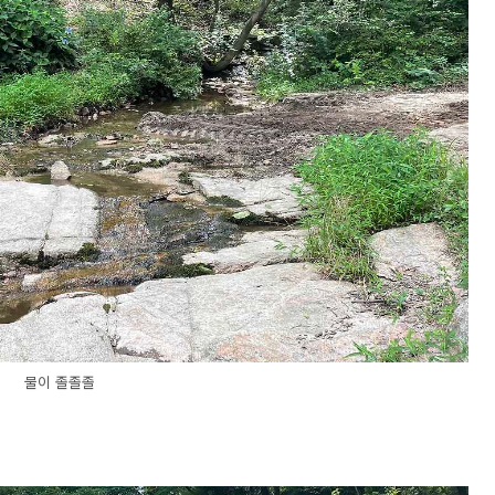
물이 졸졸졸