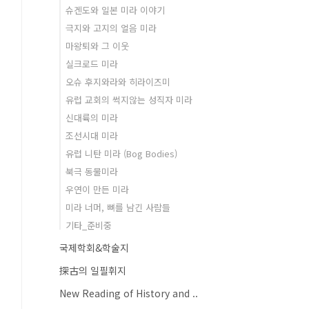
슈겐도와 일본 미라 이야기
극지와 고지의 얼음 미라
마왕퇴와 그 이웃
실크로드 미라
오슈 후지와라와 히라이즈미
유럽 교회의 썩지않는 성직자 미라
신대륙의 미라
조선시대 미라
유럽 니탄 미라 (Bog Bodies)
북극 동물미라
우연이 만든 미라
미라 너머, 뼈를 남긴 사람들
기타_준비중
국제학회&학술지
探古의 일필휘지
New Reading of History and ..