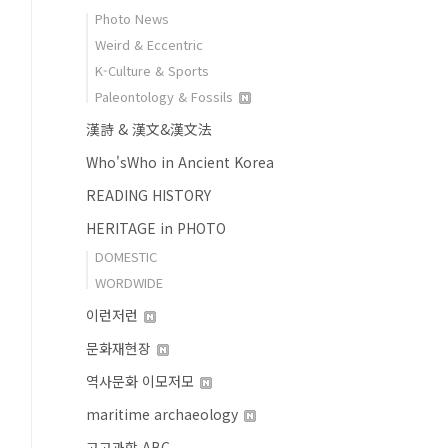
Photo News
Weird & Eccentric
K-Culture & Sports
Paleontology & Fossils
漢詩 & 漢文&漢文法
Who'sWho in Ancient Korea
READING HISTORY
HERITAGE in PHOTO
DOMESTIC
WORDWIDE
이런저런
문화재현장
역사문화 이모저모
maritime archaeology
고고과학 ABC