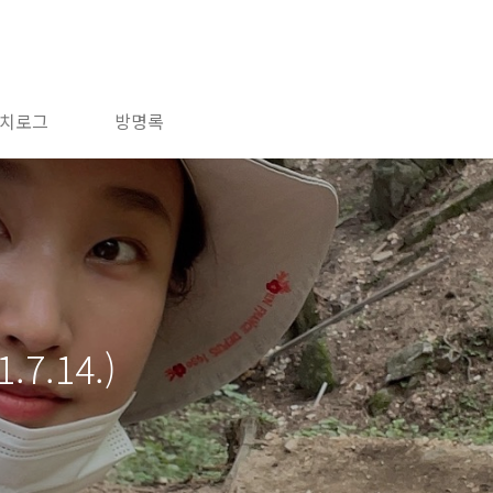
치로그
방명록
7.14.)