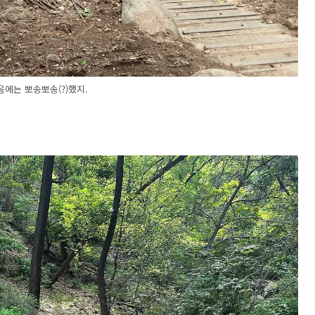
음에는 뽀송뽀송(?)했지.