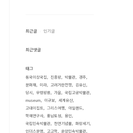
최근글
인기글
최근댓글
태그
동국이상국집
진흥왕
박물관
경주
문화재
미라
고려거란전쟁
김유신
당시
무령왕릉
가을
국립고궁박물관
museum
이규보
세계유산
고대이집트
그리스여행
아일랜드
학예연구사
풍납토성
용인
국립민속박물관
천연기념물
화랑세기
인더스문명
고고학
온양민속박물관