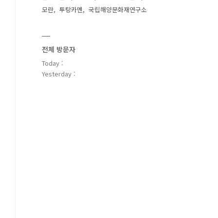
모란
투탕카멘
국립해양문화재연구소
전체 방문자
Today :
Yesterday :